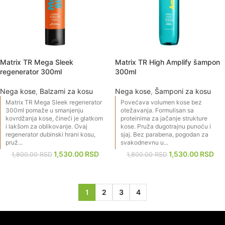
Matrix TR Mega Sleek
Matrix TR High Amplify šampon
regenerator 300ml
300ml
Nega kose
,
Balzami za kosu
Nega kose
,
Šamponi za kosu
Matrix TR Mega Sleek regenerator
Povećava volumen kose bez
300ml pomaže u smanjenju
otežavanja. Formulisan sa
kovrdžanja kose, čineći je glatkom
proteinima za jačanje strukture
i lakšom za oblikovanje. Ovaj
kose. Pruža dugotrajnu punoću i
regenerator dubinski hrani kosu,
sjaj. Bez parabena, pogodan za
pruž...
svakodnevnu u...
1,530.00
RSD
1,530.00
RSD
1,800.00
RSD
1,800.00
RSD
1
2
3
4