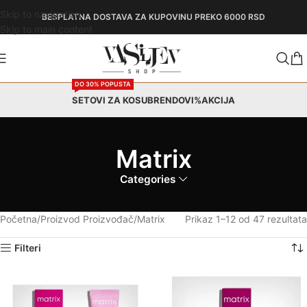
Skip to navigation
BESPLATNA DOSTAVA
ZA KUPOVINU PREKO 6000 RSD
Skip to main content
DO 30% POPUSTA
SETOVI ZA KOSU
BRENDOVI
%AKCIJA
Matrix
Categories
Početna
Proizvod Proizvođač
Matrix
Prikaz 1–12 od 47 rezultata
Filteri