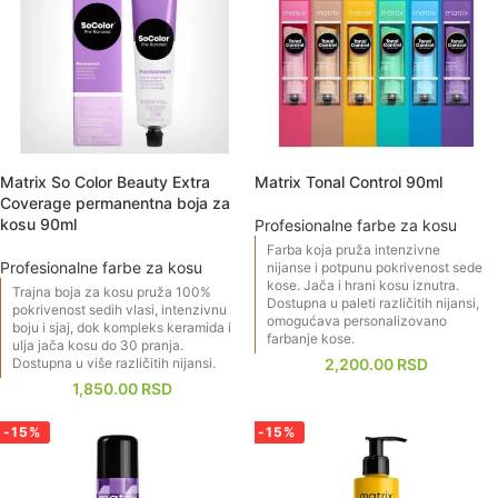
Matrix So Color Beauty Extra
Matrix Tonal Control 90ml
Coverage permanentna boja za
kosu 90ml
Profesionalne farbe za kosu
Farba koja pruža intenzivne
Profesionalne farbe za kosu
nijanse i potpunu pokrivenost sede
kose. Jača i hrani kosu iznutra.
​Trajna boja za kosu pruža 100%
Dostupna u paleti različitih nijansi,
pokrivenost sedih vlasi, intenzivnu
omogućava personalizovano
boju i sjaj, dok kompleks keramida i
farbanje kose.
ulja jača kosu do 30 pranja.
Dostupna u više različitih nijansi.
2,200.00
RSD
1,850.00
RSD
-15%
-15%