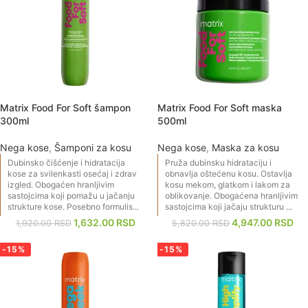
Matrix Food For Soft šampon
Matrix Food For Soft maska
300ml
500ml
Nega kose
,
Šamponi za kosu
Nega kose
,
Maska za kosu
Dubinsko čišćenje i hidratacija
Pruža dubinsku hidrataciju i
kose za svilenkasti osećaj i zdrav
obnavlja oštećenu kosu. Ostavlja
izgled. Obogaćen hranljivim
kosu mekom, glatkom i lakom za
sastojcima koji pomažu u jačanju
oblikovanje. Obogaćena hranljivim
strukture kose. Posebno formulis...
sastojcima koji jačaju strukturu ...
1,632.00
RSD
4,947.00
RSD
1,920.00
RSD
5,820.00
RSD
-15%
-15%