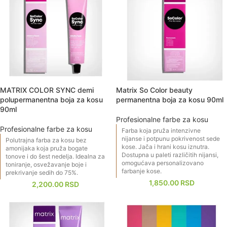
MATRIX COLOR SYNC demi
Matrix So Color beauty
polupermanentna boja za kosu
permanentna boja za kosu 90ml
90ml
Profesionalne farbe za kosu
Profesionalne farbe za kosu
Farba koja pruža intenzivne
nijanse i potpunu pokrivenost sede
Polutrajna farba za kosu bez
kose. Jača i hrani kosu iznutra.
amonijaka koja pruža bogate
Dostupna u paleti različitih nijansi,
tonove i do šest nedelja. Idealna za
omogućava personalizovano
toniranje, osvežavanje boje i
farbanje kose.
prekrivanje sedih do 75%.
1,850.00
RSD
2,200.00
RSD