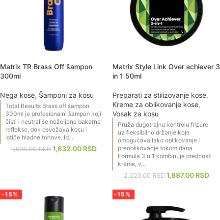
Matrix TR Brass Off šampon
Matrix Style Link Over achiever 3
300ml
in 1 50ml
Nega kose
,
Šamponi za kosu
Preparati za stilizovanje kose
,
Kreme za oblikovanje kose
,
Total Results Brass off šampon
Vosak za kosu
300ml je profesionalni šampon koji
čisti i neutrališe neželjene bakarne
Pruža dugotrajnu kontrolu frizure
reflekse, dok osvežava kosu i
uz fleksibilno držanje koje
ističe hladne tonove. Id...
omogućava lako oblikovanje i
1,632.00
RSD
preoblikovanje tokom dana.
1,920.00
RSD
Formula 3 u 1 kombinuje prednosti
kreme, v...
1,887.00
RSD
2,220.00
RSD
-15%
-15%