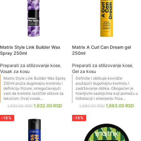
Matrix Style Link Builder Wax
Matrix A Curl Can Dream gel
Spray 250ml
250ml
Preparati za stilizovanje kose
,
Preparati za stilizovanje kose
,
Vosak za kosu
Gel za kosu
Matrix Style Link Builder Wax Spray
Definiše i oblikuje kovrdže
250ml pruža dugotrajnu kontrolu i
pružajući dugotrajnu kontrolu i
definiciju frizure, omogućavajući
zadržavanje oblika. Obogaćen je
vam da kreirate različite stilove sa
hranljivim sastojcima koji pomažu u
lakoćom. Ovaj vosak...
hidrataciji i smanjenju friza...
1,632.00
RSD
1,683.00
RSD
1,920.00
RSD
1,980.00
RSD
-15%
-15%