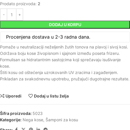
Prodato proizvoda:
2
DODAJ U KORPU
Procenjena dostava u 2-3 radna dana.
Pomaže u neutralizaciji neželjenih žutih tonova na plavoj i sivoj kosi.
Održava boju kose živopisnom i sjajnom između poseta frizeru.
Formulisan sa hidratantnim sastojcima koji sprečavaju isušivanje
kose.
Štiti kosu od oštećenja uzrokovanih UV zracima i zagađenjem.
Prikladan za svakodnevnu upotrebu, pružajući dugotrajne rezultate.
Uporedi
Dodaj u listu želja
Šifra proizvoda:
5023
Kategorije:
Nega kose
,
Šamponi za kosu
Share: