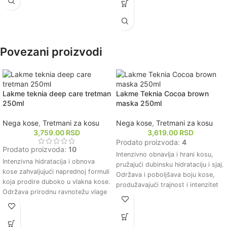
Štiti kosu od štetnih uticaja
Olakšava raščešljavanje kose,
toplotnih uređaja i spoljašnjih
smanjujući zapetljavanje i
faktora, produžavajući zdrav izgled
olakšavajući stilizovanje.
kose.
Hidrira kosu, pružajući joj potrebnu
Pruža dugotrajnu zaštitu boje,
vlagu i sprečavajući isušivanje.
Povezani proizvodi
održavajući intenzitet i sjaj farbane
Štiti kosu od toplotnih oštećenja
kose.
uzrokovanih stilizovanjem toplim
alatima.
Lakme teknia deep care tretman
Lakme Teknia Cocoa brown
250ml
maska 250ml
Nega kose
,
Tretmani za kosu
Nega kose
,
Tretmani za kosu
3,759.00
RSD
3,619.00
RSD
Prodato proizvoda:
4
Prodato proizvoda:
10
Intenzivno obnavlja i hrani kosu,
Intenzivna hidratacija i obnova
pružajući dubinsku hidrataciju i sjaj.
kose zahvaljujući naprednoj formuli
Održava i poboljšava boju kose,
koja prodire duboko u vlakna kose.
produžavajući trajnost i intenzitet
Održava prirodnu ravnotežu vlage
smeđih tonova.
u kosi, čineći je mekom, glatkom i
Formulacija obogaćena prirodnim
lakom za oblikovanje.
sastojcima koji pomažu u zaštiti
Obogaćen prirodnim sastojcima
kose od oštećenja i spoljašnjih