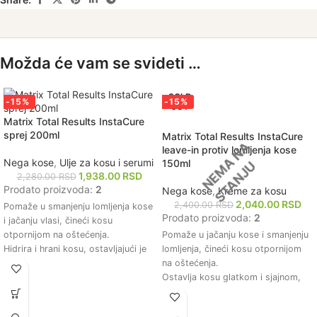
Možda će vam se svideti …
SOLD
-15%
-15%
OUT
Matrix Total Results InstaCure
sprej 200ml
Matrix Total Results InstaCure
leave-in protiv lomljenja kose
Nega kose
,
Ulje za kosu i serumi
150ml
1,938.00
RSD
2,280.00
RSD
Prodato proizvoda:
2
Nega kose
,
Kreme za kosu
2,040.00
RSD
2,400.00
RSD
Pomaže u smanjenju lomljenja kose
Prodato proizvoda:
2
i jačanju vlasi, čineći kosu
otpornijom na oštećenja.
Pomaže u jačanju kose i smanjenju
Hidrira i hrani kosu, ostavljajući je
lomljenja, čineći kosu otpornijom
mekom i glatkom na dodir.
na oštećenja.
Olakšava raščešljavanje i smanjuje
Ostavlja kosu glatkom i sjajnom,
mršenje, što čini stilizovanje kose
poboljšavajući njen ukupni izgled i
jednostavnijim i bržim.
teksturu.