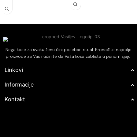
koji pomažu u zaštiti kose od
uticaja.
oštećenja uzrokovanih spoljnim
Ostavlja kosu mekom, glatkom i
faktorima.
lakom za oblikovanje, smanjujući
Poboljšava elastičnost i otpornost
kovrdžanje i neposlušnost.
kose, smanjujući lomljenje i pucanje
Prikladna za sve tipove kose,
vrhova.
pružajući personalizovanu negu i
Idealno za sve tipove kose,
revitalizaciju.
posebno za suvu i oštećenu kosu
Nega kose za svaku ženu čini poseban ritual. Pronađite najbolje
kojoj je potrebna dodatna nega i
proizvode za Vas i učinite da Vaša kosa zablista u punom sjaju.
revitalizacija.
Linkovi
Informacije
Kontakt