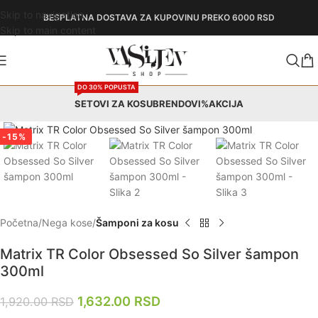
Skip to navigation
BESPLATNA DOSTAVA
ZA KUPOVINU PREKO 6000 RSD
Skip to main content
DO 30% POPUSTA
SETOVI ZA KOSU
BRENDOVI
%AKCIJA
Zumiraj
-15%
Početna
Nega kose
Šamponi za kosu
Matrix TR Color Obsessed So Silver šampon
300ml
1,632.00
RSD
1,920.00
RSD