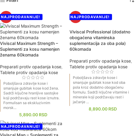
Filteri
NAJPRODAVANIJE!
NAJPRODAVANIJE!
HOT
HOT
Viviscal Professional (dodatno
obogaćena vitaminska
Viviscal Maximum Strength –
suplementacija za oba pola)
Suplementi za kosu namenjen
60komada
ženama 60komada
Preparati protiv opadanja kose
,
Preparati protiv opadanja kose
,
Tablete protiv opadanja kose
Tablete protiv opadanja kose
Poboljšava zdravlje kose i
smanjuje gubitak kose kod oba
Poboljšava zdravlje kose i
pola kroz dodatno obogaćenu
smanjuje gubitak kose kod žena.
formulu. Sadrži ključne vitamine i
Sadrži ključne hranljive sastojke
minerale koji podržavaju rast i
koji podržavaju rast kose iznutra.
jačanje ...
Formulisan sa ekskluzivnim
morsk...
8,890.00
RSD
5,890.00
RSD
NAJPRODAVANIJE!
Viviscal Man – Suplementi za