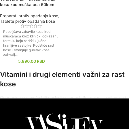
kosu kod muškaraca 60kom
Preparati protiv opadanja kose
,
Tablete protiv opadanja kose
Poboljšava zdravlje kose kod
muškaraca kroz klinički dokazanu
formulu koja sadrži ključne
hranljive sastojke. Podstiče rast
kose i smanjuje gubitak kose
zahvalj...
5,890.00
RSD
Vitamini i drugi elementi važni za rast
kose
Opadanje kose može biti posledica nedostatka pojedinih vitamina i
oligoelemenata, belančevina i ugljenih hidrata neophodnih za
normalni rast dlake. Gubitak kose je čest problem, sa skoro 80%
muškaraca i polovina svih žena tokom svog života.
Deficit vitamina B12 ima veze sa opadanjem kose i gubitkom boje.