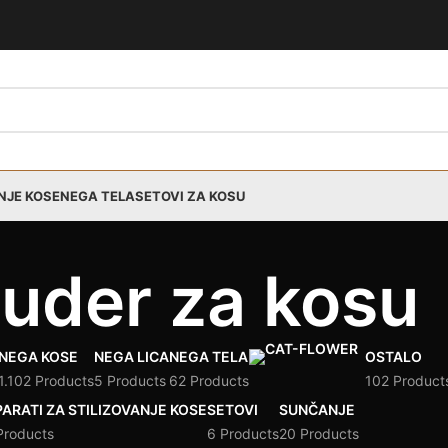
NJE KOSE
NEGA TELA
SETOVI ZA KOSU
uder za kosu
NEGA KOSE
NEGA LICA
NEGA TELA
OSTALO
1.102 Products
5 Products
62 Products
102 Product
ARATI ZA STILIZOVANJE KOSE
SETOVI
SUNČANJE
Products
6 Products
20 Products