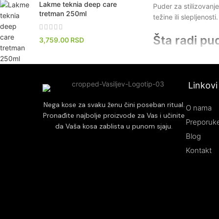
Lakme teknia deep care
Puder za stilizovanj
tretman 250ml
težine ili slepljenos
Šta radi pu
3,759.00
RSD
Puder za kosu ima za
puder za kosu pruža p
Linkovi
Samo malo ovog puder
Nega kose za svaku ženu čini poseban ritual.
Iako silika spada u p
O nama
Pronađite najbolje proizvode za Vas i učinite
mat, zaglađen priroda
Preporuke
da Vaša kosa zablista u punom sjaju.
kose.
Blog
Ako tražite proizvod
Kontakt
oblikovanje – dodajt
Kada koristi
Najbolje vreme za ko
stilizovane koristeći