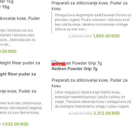
Preparati za stilizovanje kose
,
Puder za
 15g
kosu
Omogućava dugotrajno zadržavanje frizure uz
ikovanje kose
,
Puder
prirodan izgled. Pruža volumen i teksturu kosi
bez otežavanja. Idealno za kreiranje vintage
stilova sa mat zav...
je i kontrolu za sve
olumen i teksturu bez
1,895.00
RSD
2,106.00
RSD
snoće. Jednostavan za
 lak...
0.00
RSD
-20%
Redken Powder Grip 7g
ight Riser puder za
Preparati za stilizovanje kose
,
Puder za
kosu
anje kose
,
Puder za
Ultra-negujuća maska koja hidrira kosu,
smanjuje naelektrisanost i pruža zaštitu od
vlage. Trenutno obnavlja kosu i omogućava joj
umen kosi bez otežavanja.
da postigne maksimalnu snagu i zdrav izgled.
enje zahvaljujući laganoj
ealno za sve tipove kose,
3,312.00
RSD
4,140.00
RSD
.
1,632.00
RSD
D