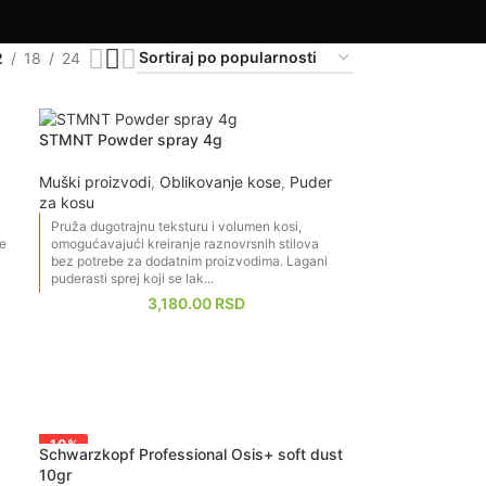
nja. Dovoljno je samo malo pudera da postignete
2
18
24
li punoća. Ako želite frizuru koja izgleda prirodno i
blikovanje i dodati željeni volumen uz minimalan
STMNT Powder spray 4g
Muški proizvodi
,
Oblikovanje kose
,
Puder
za kosu
Pruža dugotrajnu teksturu i volumen kosi,
ne
omogućavajući kreiranje raznovrsnih stilova
bez potrebe za dodatnim proizvodima. Lagani
puderasti sprej koji se lak...
3,180.00
RSD
-10%
Schwarzkopf Professional Osis+ soft dust
10gr