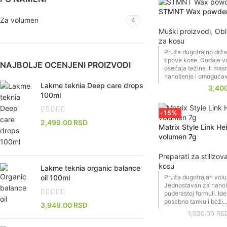
STMNT Wax powder
Za volumen
4
Muški proizvodi
,
Obl
za kosu
Pruža dugotrajno držan
tipove kose. Dodaje v
NAJBOLJE OCENJENI PROIZVODI
osećaja težine ili ma
nanošenje i omogućava
Lakme teknia Deep care drops
3,40
100ml
-15%
2,499.00
RSD
Matrix Style Link He
volumen 7g
Preparati za stilizov
kosu
Lakme teknia organic balance
Pruža dugotrajan vol
oil 100ml
Jednostavan za nanoš
puderastoj formuli. Id
posebno tanku i beži..
3,949.00
RSD
1,920.00
RS