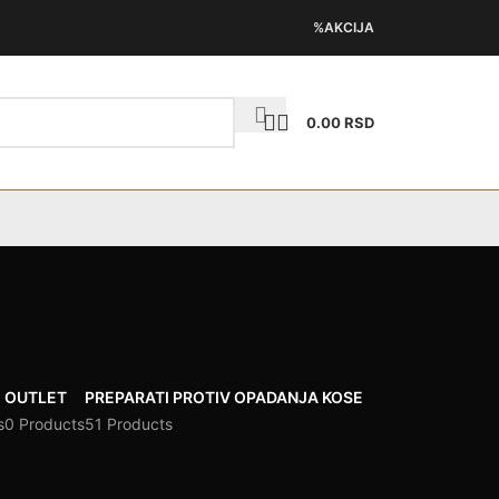
%AKCIJA
0.00
RSD
OUTLET
PREPARATI PROTIV OPADANJA KOSE
s
0 Products
51 Products