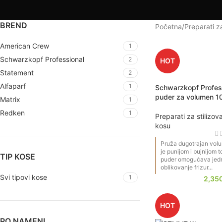
BREND
Puder za kosu
brzo 
Početna
Preparati z
puniji izgled korena 
American Crew
1
traje tokom celog da
trud.
Schwarzkopf Professional
2
HOT
Statement
2
Alfaparf
1
Schwarzkopf Profess
puder za volumen 1
Matrix
1
Redken
1
Preparati za stilizov
kosu
Pruža dugotrajan volum
je punijom i bujnijom
TIP KOSE
puder omogućava jedno
oblikovanje frizur...
Svi tipovi kose
1
2,35
HOT
PO NAMENI