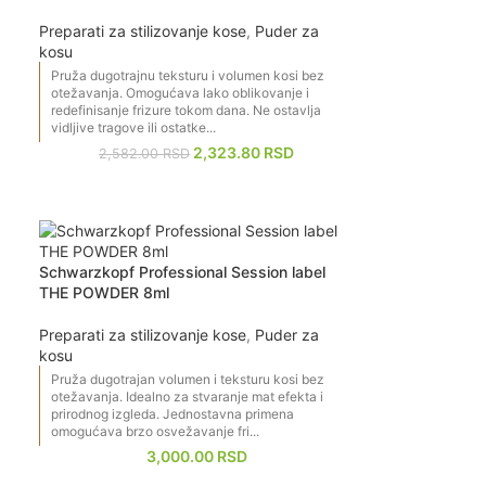
Preparati za stilizovanje kose
,
Puder za
kosu
Pruža dugotrajnu teksturu i volumen kosi bez
otežavanja. Omogućava lako oblikovanje i
redefinisanje frizure tokom dana. Ne ostavlja
vidljive tragove ili ostatke...
2,323.80
RSD
2,582.00
RSD
Schwarzkopf Professional Session label
THE POWDER 8ml
Preparati za stilizovanje kose
,
Puder za
kosu
Pruža dugotrajan volumen i teksturu kosi bez
otežavanja. Idealno za stvaranje mat efekta i
prirodnog izgleda. Jednostavna primena
omogućava brzo osvežavanje fri...
3,000.00
RSD