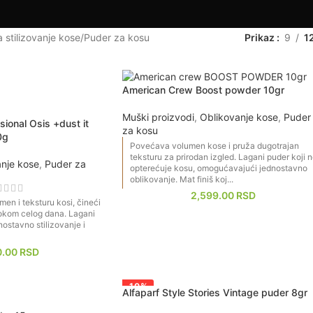
podiže volumen kosi, bez masnog osećaja i komplikovanog stilizova
a stilizovanje kose
Puder za kosu
Prikaz
9
1
i dugotrajnu teksturu – idealno za kratku i dugu ili tanku kosu kojoj fa
na, puder je jednostavno rešenje koje će vam olakšati svakodnevno o
American Crew Boost powder 10gr
Muški proizvodi
,
Oblikovanje kose
,
Puder
ional Osis +dust it
za kosu
0g
Povećava volumen kose i pruža dugotrajan
teksturu za prirodan izgled. Lagani puder koji 
anje kose
,
Puder za
opterećuje kosu, omogućavajući jednostavno
oblikovanje. Mat finiš koj...
2,599.00
RSD
en i teksturu kosi, čineći
 tokom celog dana. Lagani
stavno stilizovanje i
0.00
RSD
-10%
Alfaparf Style Stories Vintage puder 8gr