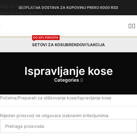
Skip to navigation
BESPLATNA DOSTAVA
ZA KUPOVINU PREKO 6000 RSD
Skip to main content
DO 30% POPUSTA
SETOVI ZA KOSU
BRENDOVI
%AKCIJA
Ispravljanje kose
Categories
Početna
Preparati za stilizovanje kose
Ispravljanje kose
Nijedan proizvod ne odgovara izabranim kriterijumima.