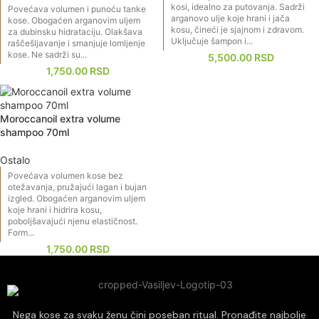
kosi, idealno za putovanja. Sadrži
Povećava volumen i punoću tanke
arganovo ulje koje hrani i jača
kose. Obogaćen arganovim uljem
kosu, čineći je sjajnom i zdravom.
za dubinsku hidrataciju. Olakšava
Uključuje šampon i...
raščešljavanje i smanjuje lomljenje
kose. Ne sadrži su...
5,500.00
RSD
1,750.00
RSD
Moroccanoil extra volume
shampoo 70ml
Ostalo
Povećava volumen kose bez
otežavanja, pružajući lagan i bujan
izgled. Obogaćen arganovim uljem
koje hrani i hidrira kosu,
poboljšavajući njenu elastičnost.
Form...
1,750.00
RSD
Nega kose za svaku ženu čini poseban ritual. Pronađite najbolje