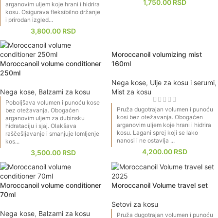
1,750.00
RSD
arganovim uljem koje hrani i hidrira
kosu. Osigurava fleksibilno držanje
i prirodan izgled...
3,800.00
RSD
Moroccanoil volumizing mist
Moroccanoil volume conditioner
160ml
250ml
Nega kose
,
Ulje za kosu i serumi
,
Nega kose
,
Balzami za kosu
Mist za kosu
Poboljšava volumen i punoću kose
Pruža dugotrajan volumen i punoću
bez otežavanja. Obogaćen
kosi bez otežavanja. Obogaćen
arganovim uljem za dubinsku
arganovim uljem koje hrani i hidrira
hidrataciju i sjaj. Olakšava
kosu. Lagani sprej koji se lako
raščešljavanje i smanjuje lomljenje
nanosi i ne ostavlja ...
kos...
4,200.00
RSD
3,500.00
RSD
Moroccanoil volume conditioner
Moroccanoil Volume travel set
70ml
Setovi za kosu
Nega kose
,
Balzami za kosu
Pruža dugotrajan volumen i punoću