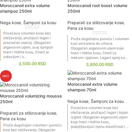
Moroccanoil extra volume
Moroccanoil root boost volume
shampoo 250ml
250ml
Nega kose
,
Šamponi za kosu
Preparati za stilizovanje kose
,
Pena za kosu
Povećava volumen kose bez
otežavanja, pružajući lagan i
Pruža dugotrajnu punoću i volumen
prozračan osećaj. Obogaćen
kosi od korena do vrhova.
arganovim uljem, ovaj šampon
Obogaćen arganovim uljem koje
hrani i hidrira kosu, čineći je
hrani i hidrira kosu, čineći je
zdravijom i s...
mekom i sjajnom. Lagani sprej ko...
3,500.00
RSD
3,800.00
RSD
HOT
Moroccanoil extra volume
shampoo 70ml
Moroccanoil volumizing mousse
Nega kose
,
Šamponi za kosu
250ml
Povećava volumen kose bez
otežavanja, pružajući lagan i bujan
Preparati za stilizovanje kose
,
izgled. Obogaćen arganovim uljem
Pena za kosu
koje hrani i hidrira kosu,
Pruža dugotrajan volumen i punoću
poboljšavajući njenu elastičnost i ...
kosi bez otežavanja. Obogaćen