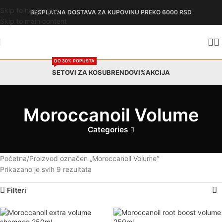
Skip to navigation
BESPLATNA DOSTAVA
ZA KUPOVINU PREKO 6000 RSD
Skip to main content
DO 30% POPUSTA
SETOVI ZA KOSU
BRENDOVI
%AKCIJA
Moroccanoil Volume
Categories
Početna
Proizvod označen „Moroccanoil Volume“
Prikazano je svih 9 rezultata
Filteri