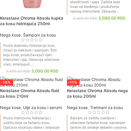
elastičnosti i sjaja. Zaštita boje
kose od bleđenja i produženje
njenog intenziteta. Obnavlja...
Kerastase Chroma Absolu kupka
3,090.00
RSD
3,499.00
RSD
za kosu hidrirajuća 250ml
Nega kose
,
Šamponi za kosu
Pruža dubinsku hidrataciju kosi,
čineći je mekšom i sjajnijom. Štiti
boju kose, produžavajući njen
intenzitet i sjaj. Obnavlja oštećene
vlasi, smanjujući ...
3,090.00
RSD
3,499.00
RSD
-10%
-11%
Kerastase Chroma Absolu fluid
Kerastase Chroma Absolu nega
za kosu 210ml
za kosu 200ml
Nega kose
,
Ulje za kosu i serumi
Nega kose
,
Tretmani za kosu
Pruža intenzivnu hidrataciju i
​Balzam za zaštitu osetljive i
zaštitu boje za farbanu kosu.
oštećene farbane kose, namenjen
Ojačava strukturu dlake i smanjuje
tankim do srednje debelim vlasima.