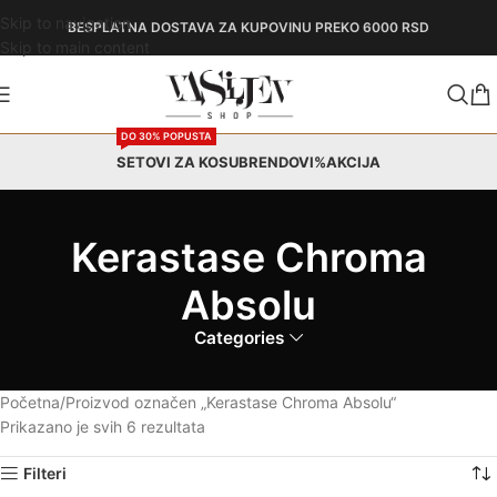
Skip to navigation
BESPLATNA DOSTAVA
ZA KUPOVINU PREKO 6000 RSD
Skip to main content
DO 30% POPUSTA
SETOVI ZA KOSU
BRENDOVI
%AKCIJA
Kerastase Chroma
Absolu
Categories
Početna
Proizvod označen „Kerastase Chroma Absolu“
Prikazano je svih 6 rezultata
Filteri