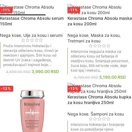
-11%
-11%
PREPORUKA FRIZERA
Kerastase Chroma Absolu serum
Kerastase Chroma Absolu maska
150ml
za kosu 200ml
Nega kose
,
Ulje za kosu i serumi
Nega kose
,
Maska za kosu
,
Tretmani za kosu
Pruža intenzivnu hidrataciju i
obnavlja oštećenu kosu, čineći je
Intenzivna negujuća maska za
mekšom i sjajnijom. Štiti kosu od
oštećenu kosu od farbanja ili
štetnih UV zraka i zagađenja,
osetljivu kosu. Smanjuje poroznost,
produžavajući trajnost boje....
čuva boju, štiti od tvrde vode, daje
kosi sjaj i mekoću.
3,990.00
RSD
4,499.00
RSD
5,190.00
RSD
5,799.00
RSD
-12%
-12%
Kerastase Chroma Absolu kupka
za kosu hranljiva 250ml
Nega kose
,
Šamponi za kosu
Intenzivna hidratacija i hranjenje
kose za poboljšanje njene