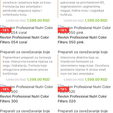
osvežava i pojačava boje za kosu.
pakovanje sa provitaminom B5,
Formulacija bez amonijaka i
regeneratorom i pigmentima,
peroksida osigurava sjajnu i
neguje, hidrira kosu i zaglađuje
svilenkastu kosu.
kutikulu.
1,599.00
RSD
1,599.00
RSD
1,949.00
RSD
1,949.00
RSD
-18%
-18%
Revlon Profesional Nutri Color
Revlon Profesional Nutri Color
Filters 054 coral
Filters 050 pink
Preparati za osvežavanje boje
Preparati za osvežavanje boje
Pigmentirani preparati za toniranje
Intenzivna direktna boja sa
kose. Intenzivna koralna nijansa za
hranljivom formulom za
negu i hidrataciju. Formula koja
istovremenu negu kose. Osvežava
omogućava jednostavan proces
postojeće nijanse ili stvara smeli
korišćenja.
roze ton bez amonijaka.
1,599.00
RSD
1,599.00
RSD
1,949.00
RSD
1,949.00
RSD
-18%
-18%
Revlon Profesional Nutri Color
Revlon Profesional Nutri Color
Filters 300
Filters 020
Preparati za osvežavanje boje
Preparati za osvežavanje boje