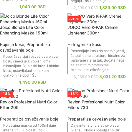
neguju kosu, čineći je ...
1,949.00
RSD
1,839.00
RSD
2,299.00
RSD
-20%
Joico Blonde Life Color
JOICO Vero K-PAK Creme
Enhancing Maska 150ml
Lightener 300gr
Bojenje kose
,
Preparati za
Hidrogen za kosu
osvežavanje boje
Posvetljuje kosu do osam nijansi,
štiteći njenu strukturu. Idealno za
Poboljšava sjaj i osvetljava plavu
balayage i izrastak. Bogata nega
kosu, čineći je živopisnijom i
sa zaštitnim proteinima i
blistavijom. Dubinski hrani i hidrira
minimalnim oštećenjem.
kosu, ostavljajući je mekom i
glatkom na dodir. Št...
5,031.20
RSD
6,289.00
RSD
4,490.00
RSD
-18%
-18%
Revlon Profesional Nutri Color
Revlon Profesional Nutri Color
Filter 200
Filters 730
Preparati za osvežavanje boje
Preparati za osvežavanje boje
Polutrajna maska od 100ml daje
Daje intenzivnu zlatno-plavu
intenzivnu ljubičastu boju,
nijansu. Novo i poboljšano 3u1