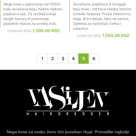
Nega kose u pakovanju od 100ml
Osvežava, pojačava ili koriguje
koja osvežava boju, hidrira vlakna i
boju kose i održava hladne tonove
pojačava sjaj. Za razblaživanje
između farbanja. Pruža intenzivnu
drugih tonova ili postizanje
negu. Brzo deluje, lako se nanosi.
pastelnih nijansi na svetloj kosi.
Oprema za nanošnje: četka i
rukavice.
1,599.00
RSD
1,949.00
RSD
1,599.00
RSD
1,949.00
RSD
1
2
3
4
5
6
Nega kose za svaku ženu čini poseban ritual. Pronađite najbolje