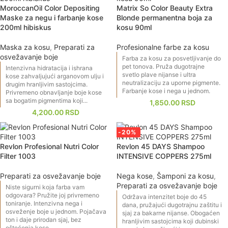
MoroccanOil Color Depositing
Matrix So Color Beauty Extra
Maske za negu i farbanje kose
Blonde permanentna boja za
200ml hibiskus
kosu 90ml
Maska za kosu
,
Preparati za
Profesionalne farbe za kosu
osvežavanje boje
Farba za kosu za posvetljivanje do
pet tonova. Pruža dugotrajne
Intenzivna hidratacija i ishrana
svetlo plave nijanse i ultra
kose zahvaljujući arganovom ulju i
neutralizaciju za uporne pigmente.
drugim hranljivim sastojcima.
Farbanje kose i nega u jednom.
Privremeno obnavljanje boje kose
sa bogatim pigmentima koji...
1,850.00
RSD
4,200.00
RSD
-20%
Revlon Profesional Nutri Color
Revlon 45 DAYS Shampoo
Filter 1003
INTENSIVE COPPERS 275ml
Preparati za osvežavanje boje
Nega kose
,
Šamponi za kosu
,
Preparati za osvežavanje boje
Niste sigurni koja farba vam
odgovara? Pružite joj privremeno
Održava intenzitet boje do 45
toniranje. Intenzivna nega i
dana, pružajući dugotrajnu zaštitu i
osveženje boje u jednom. Pojačava
sjaj za bakarne nijanse. Obogaćen
ton i daje prirodan sjaj, bez
hranljivim sastojcima koji dubinski
oštećenja kose.