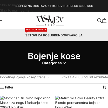
Skip to navigation
BESPLATNA DOSTAVA
ZA KUPOVINU PREKO 6000 RSD
Skip to main content
DO 30% POPUSTA
SETOVI ZA KOSU
BRENDOVI
%AKCIJA
Bojenje kose
Categories
Početna
Bojenje kose
Strana 5
Prikaz 49–60 od 68 rezultata
Filteri