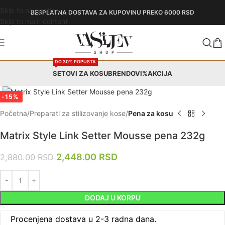
Skip to navigation
BESPLATNA DOSTAVA
ZA KUPOVINU PREKO 6000 RSD
Skip to main content
DO 30% POPUSTA
SETOVI ZA KOSU
BRENDOVI
%AKCIJA
Zumiraj
-15%
Početna
Preparati za stilizovanje kose
Pena za kosu
Matrix Style Link Setter Mousse pena 232g
2,448.00
RSD
2,880.00
RSD
DODAJ U KORPU
Procenjena dostava u 2-3 radna dana.