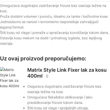
Omogućava dugotrajno zadržavanje frizure bez osećaja težine na
kosi.
Pruža dodatni volumen i punoću, idealno za tanke i beživotne kose.
Jednostavno se nanosi i ravnomerno raspoređuje zahvaljujući
laganoj formuli.
Štiti kosu od vlage i pomaže u sprečavanju kovrdžanja tokom dana.
Ostavlja kosu mekom na dodir i prirodnog izgleda, bez lepljivog
osećaja.
Uz ovaj proizvod preporučujemo:
Matrix Style Link Fixer lak za kosu
400ml
Osigurava dugotrajno zadržavanje frizure bez
osećaja težine na kosi.
Omogućava fleksibilno oblikovanje i lako
preoblikovanje frizure tokom dana.
Štiti kosu od vlage i spoljašnjih uticaja,