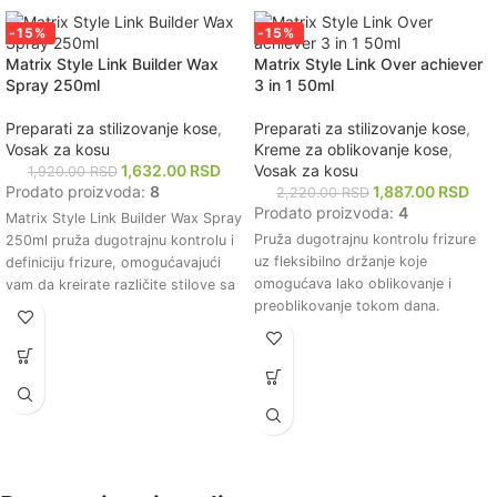
-15%
-15%
Matrix Style Link Builder Wax
Matrix Style Link Over achiever
Spray 250ml
3 in 1 50ml
Preparati za stilizovanje kose
,
Preparati za stilizovanje kose
,
Vosak za kosu
Kreme za oblikovanje kose
,
1,632.00
RSD
Vosak za kosu
1,920.00
RSD
Prodato proizvoda:
8
1,887.00
RSD
2,220.00
RSD
Prodato proizvoda:
4
Matrix Style Link Builder Wax Spray
Pruža dugotrajnu kontrolu frizure
250ml pruža dugotrajnu kontrolu i
uz fleksibilno držanje koje
definiciju frizure, omogućavajući
omogućava lako oblikovanje i
vam da kreirate različite stilove sa
preoblikovanje tokom dana.
lakoćom.
Formula 3 u 1 kombinuje prednosti
Ovaj vosak u spreju obogaćen je
kreme, voska i gela, pružajući
formulom koja ne ostavlja tragove,
svestranost u stilizovanju bez
što znači da vaša kosa ostaje čista
potrebe za dodatnim proizvodima.
i prirodnog izgleda bez neželjenog
Ne ostavlja tragove i ne stvara
ostatka proizvoda.
osećaj težine na kosi,
Proizvod je idealan za sve tipove
omogućavajući prirodan izgled i
kose, pružajući fleksibilnost i
osećaj.
teksturu koja omogućava lako