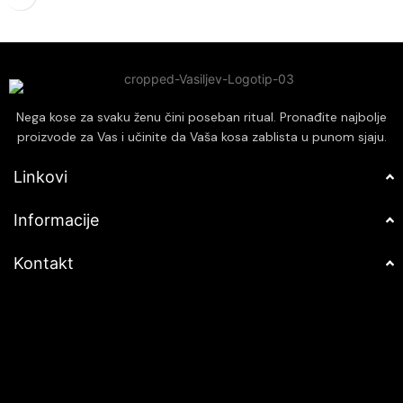
efikasno i brzo stilizovanje kose.
za stilizovanje, smanjujući
Pogodan za sve tipove kose,
oštećenja i lomljenje vlasi.
pružajući profesionalne rezultate
Ostavlja kosu mirisnom i
kod kuće.
osveženom zahvaljujući prijatnom i
dugotrajnom mirisu koji traje
tokom celog dana.
Nega kose za svaku ženu čini poseban ritual. Pronađite najbolje
proizvode za Vas i učinite da Vaša kosa zablista u punom sjaju.
Linkovi
Informacije
Kontakt