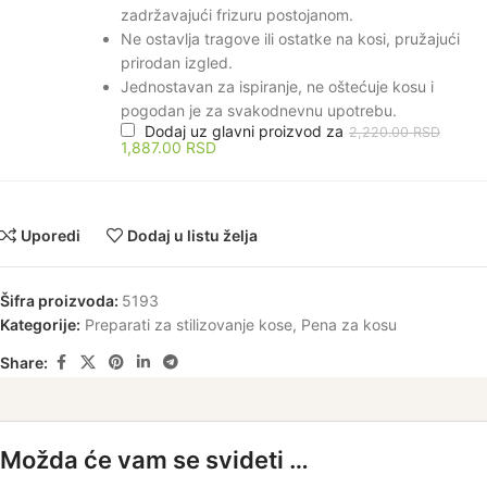
zadržavajući frizuru postojanom.
Ne ostavlja tragove ili ostatke na kosi, pružajući
prirodan izgled.
Jednostavan za ispiranje, ne oštećuje kosu i
pogodan je za svakodnevnu upotrebu.
Dodaj uz glavni proizvod za
2,220.00
RSD
1,887.00
RSD
Uporedi
Dodaj u listu želja
Šifra proizvoda:
5193
Kategorije:
Preparati za stilizovanje kose
,
Pena za kosu
Share:
Možda će vam se svideti …