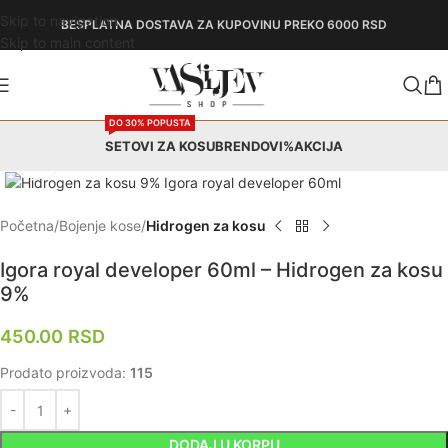
Skip to navigation
BESPLATNA DOSTAVA
ZA KUPOVINU PREKO 6000 RSD
Skip to main content
DO 30% POPUSTA
SETOVI ZA KOSU
BRENDOVI
%AKCIJA
Zumiraj
Početna
Bojenje kose
Hidrogen za kosu
Igora royal developer 60ml – Hidrogen za kosu
9%
450.00
RSD
Prodato proizvoda:
115
DODAJ U KORPU