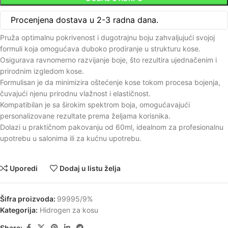
Procenjena dostava u 2-3 radna dana.
Pruža optimalnu pokrivenost i dugotrajnu boju zahvaljujući svojoj
formuli koja omogućava duboko prodiranje u strukturu kose.
Osigurava ravnomerno razvijanje boje, što rezultira ujednačenim i
prirodnim izgledom kose.
Formulisan je da minimizira oštećenje kose tokom procesa bojenja,
čuvajući njenu prirodnu vlažnost i elastičnost.
Kompatibilan je sa širokim spektrom boja, omogućavajući
personalizovane rezultate prema željama korisnika.
Dolazi u praktičnom pakovanju od 60ml, idealnom za profesionalnu
upotrebu u salonima ili za kućnu upotrebu.
Uporedi
Dodaj u listu želja
Šifra proizvoda:
99995/9%
Kategorija:
Hidrogen za kosu
Share: