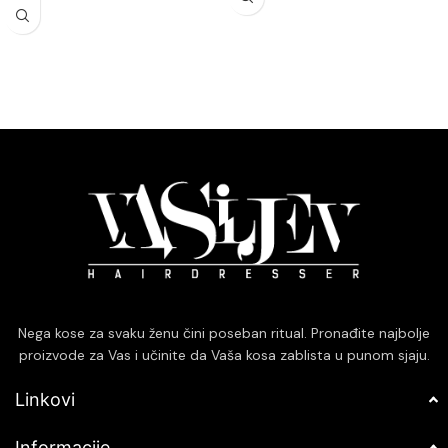
tretmana.
Omogućava preciznu kontrolu nad
Kompatibilan je sa širokim
procesom posvetljivanja, što je
spektrom boja, pružajući
idealno za postizanje željenog tona
fleksibilnost u izboru nijansi.
bez prekomernog izbeljivanja.
Paket od 60ml je idealan za
Kompatibilan je sa različitim
pojedinačne tretmane ili manje
bojama i tehnikama farbanja,
korekcije boje.
pružajući fleksibilnost u kreiranju
personalizovanih nijansi i stilova.
Dolazi u praktičnom pakovanju od
90ml, što ga čini pogodnim za
kućnu upotrebu ili za profesionalne
frizere koji žele da isprobaju
proizvod pre nego što ga uključe u
svoju redovnu ponudu.
Nega kose za svaku ženu čini poseban ritual. Pronađite najbolje
proizvode za Vas i učinite da Vaša kosa zablista u punom sjaju.
Linkovi
Informacije