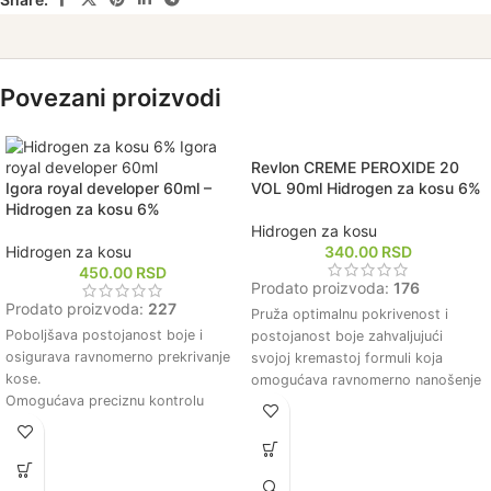
Povezani proizvodi
Revlon CREME PEROXIDE 20
Igora royal developer 60ml –
VOL 90ml Hidrogen za kosu 6%
Hidrogen za kosu 6%
Hidrogen za kosu
Hidrogen za kosu
340.00
RSD
450.00
RSD
Prodato proizvoda:
176
Prodato proizvoda:
227
Pruža optimalnu pokrivenost i
Poboljšava postojanost boje i
postojanost boje zahvaljujući
osigurava ravnomerno prekrivanje
svojoj kremastoj formuli koja
kose.
omogućava ravnomerno nanošenje
Omogućava preciznu kontrolu
i duboko prodiranje u vlas.
procesa bojenja zahvaljujući svojoj
Održava zdravlje kose tokom
kremastoj konzistenciji.
procesa farbanja, jer sadrži
Formulisan je da minimizira
sastojke koji smanjuju oštećenje i
oštećenje kose tokom hemijskih
čuvaju prirodnu vlažnost kose.