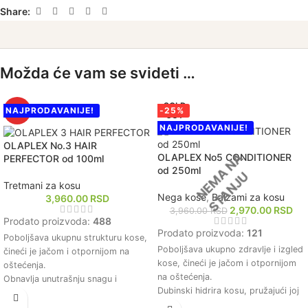
Share:
Možda će vam se svideti …
SOLD
NAJPRODAVANIJE!
-25%
HOT
OUT
NAJPRODAVANIJE!
OLAPLEX No.3 HAIR
OLAPLEX No5 CONDITIONER
PERFECTOR od 100ml
od 250ml
Tretmani za kosu
Nega kose
,
Balzami za kosu
3,960.00
RSD
2,970.00
RSD
3,960.00
RSD
Prodato proizvoda:
488
Prodato proizvoda:
121
Poboljšava ukupnu strukturu kose,
Poboljšava ukupno zdravlje i izgled
čineći je jačom i otpornijom na
kose, čineći je jačom i otpornijom
oštećenja.
na oštećenja.
Obnavlja unutrašnju snagu i
Dubinski hidrira kosu, pružajući joj
elastičnost kose, smanjujući
potrebnu vlagu i smanjujući suvoću
lomljenje i pucanje vlasi.