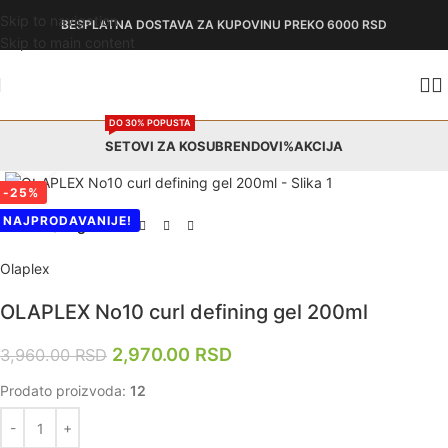
Skip to navigation
BESPLATNA DOSTAVA
ZA KUPOVINU PREKO 6000 RSD
Skip to main content
DO 30% POPUSTA
SETOVI ZA KOSU
BRENDOVI
%AKCIJA
Zumiraj
-25%
NAJPRODAVANIJE!
Početna
Nega kose
Olaplex
OLAPLEX No10 curl defining gel 200ml
2,970.00
RSD
3,960.00
RSD
Prodato proizvoda:
12