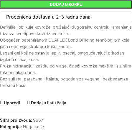
DODAJ U KORPU
Procenjena dostava u 2-3 radna dana.
Definiše i oblikuje kovrdže, pružajući dugotrajnu kontrolu i smanjenje
friza za sve tipove kovrdžave kose.
Obogaćen patentiranom OLAPLEX Bond Building tehnologijom koja
jača i obnavlja strukturu kose iznutra.
Lagani gel koji ne ostavlja lepljiv osećaj, omogućavajući prirodan
izgled i osećaj kose.
Pruža hidrataciju i zaštitu od vlage, čineći kovrdže mekšim i sjajnijim
tokom celog dana.
Bez sulfata, parabena i ftalata, pogodan za vegane i bezbedan za
farbanu kosu.
Uporedi
Dodaj u listu želja
Šifra proizvoda:
9667
Kategorija:
Nega kose