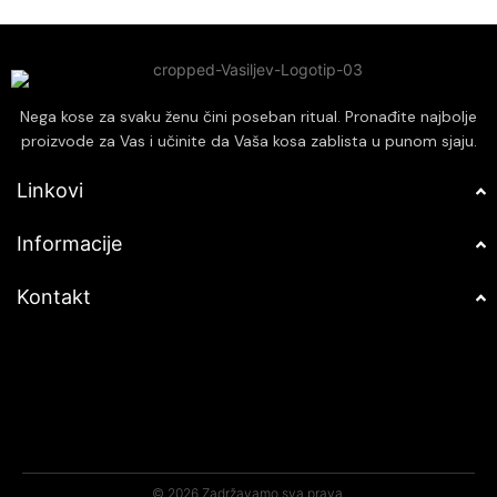
Pogodna za sve tipove kose,
pružajući personalizovanu negu i
optimalne rezultate.
Nega kose za svaku ženu čini poseban ritual. Pronađite najbolje
proizvode za Vas i učinite da Vaša kosa zablista u punom sjaju.
Linkovi
Informacije
Kontakt
© 2026 Zadržavamo sva prava.