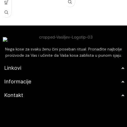
Obogaćen kakaom, pruža dubinsku
uticaja.
negu i revitalizaciju za zdraviji
Ostavlja kosu mekom, glatkom i
izgled kose.
lakom za oblikovanje, smanjujući
Štiti kosu od štetnih spoljašnjih
kovrdžanje i neposlušnost.
uticaja, smanjujući oštećenja i
Prikladna za sve tipove kose,
lomljenje vlasi.
pružajući personalizovanu negu i
Pogodan za sve tipove kose,
revitalizaciju.
osiguravajući optimalne rezultate
bez obzira na teksturu.
Nega kose za svaku ženu čini poseban ritual. Pronađite najbolje
proizvode za Vas i učinite da Vaša kosa zablista u punom sjaju.
Linkovi
Informacije
Kontakt