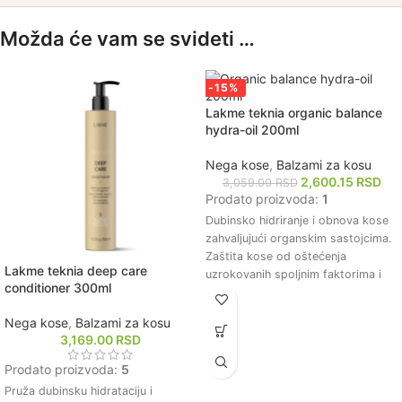
Možda će vam se svideti …
-15%
Lakme teknia organic balance
hydra-oil 200ml
Nega kose
,
Balzami za kosu
2,600.15
RSD
3,059.00
RSD
Prodato proizvoda:
1
Dubinsko hidriranje i obnova kose
zahvaljujući organskim sastojcima.
Zaštita kose od oštećenja
Lakme teknia deep care
uzrokovanih spoljnim faktorima i
conditioner 300ml
toplotnim uređajima.
Poboljšanje elastičnosti i sjaja kose
Nega kose
,
Balzami za kosu
za zdraviji izgled.
3,169.00
RSD
Lagana, nemasna formula koja ne
otežava kosu i omogućava lako
Prodato proizvoda:
5
raščešljavanje.
Pruža dubinsku hidrataciju i
Prirodni miris i formula bez