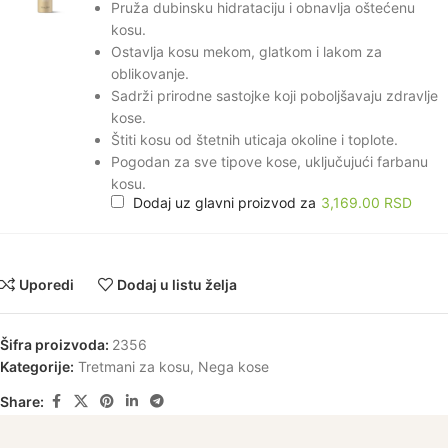
Pruža dubinsku hidrataciju i obnavlja oštećenu
kosu.
Ostavlja kosu mekom, glatkom i lakom za
oblikovanje.
Sadrži prirodne sastojke koji poboljšavaju zdravlje
kose.
Štiti kosu od štetnih uticaja okoline i toplote.
Pogodan za sve tipove kose, uključujući farbanu
kosu.
Dodaj uz glavni proizvod za
3,169.00
RSD
Uporedi
Dodaj u listu želja
Šifra proizvoda:
2356
Kategorije:
Tretmani za kosu
,
Nega kose
Share: