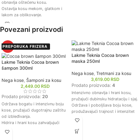
obnavlja oštećenu kosu.
parabena i sulfata za nežnu negu
Ostavlja kosu mekom, glatkom i
kose.
lakom za oblikovanje.
Sadrži prirodne sastojke koji
poboljšavaju zdravlje kose.
Povezani proizvodi
Štiti kosu od štetnih uticaja okoline
i toplote.
Pogodan za sve tipove kose,
PREPORUKA FRIZERA
HOT
uključujući farbanu kosu.
Lakme Teknia Cocoa brown
maska 250ml
Lakme Teknia Cocoa brown
šampon 300ml
Nega kose
,
Tretmani za kosu
3,619.00
RSD
Nega kose
,
Šamponi za kosu
Prodato proizvoda:
4
2,449.00
RSD
Intenzivno obnavlja i hrani kosu,
Prodato proizvoda:
20
pružajući dubinsku hidrataciju i sjaj.
Održava bogatu i intenzivnu boju
Održava i poboljšava boju kose,
kose, pružajući dugotrajnu zaštitu
produžavajući trajnost i intenzitet
od izbleđivanja.
smeđih tonova.
Hidrira i hrani kosu zahvaljujući
Formulacija obogaćena prirodnim
prirodnim sastojcima, čineći je
sastojcima koji pomažu u zaštiti
mekom i sjajnom.
kose od oštećenja i spoljašnjih