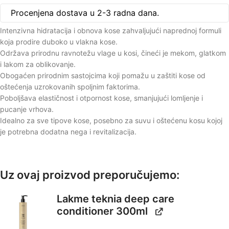
Procenjena dostava u 2-3 radna dana.
Intenzivna hidratacija i obnova kose zahvaljujući naprednoj formuli
koja prodire duboko u vlakna kose.
Održava prirodnu ravnotežu vlage u kosi, čineći je mekom, glatkom
i lakom za oblikovanje.
Obogaćen prirodnim sastojcima koji pomažu u zaštiti kose od
oštećenja uzrokovanih spoljnim faktorima.
Poboljšava elastičnost i otpornost kose, smanjujući lomljenje i
pucanje vrhova.
Idealno za sve tipove kose, posebno za suvu i oštećenu kosu kojoj
je potrebna dodatna nega i revitalizacija.
Uz ovaj proizvod preporučujemo:
Lakme teknia deep care
conditioner 300ml