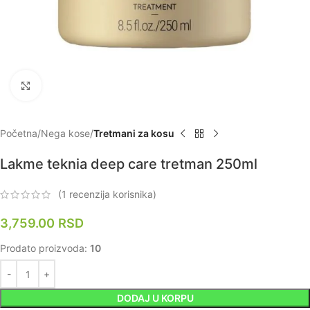
Zumiraj
Početna
Nega kose
Tretmani za kosu
Lakme teknia deep care tretman 250ml
(
1
recenzija korisnika)
3,759.00
RSD
Prodato proizvoda:
10
DODAJ U KORPU