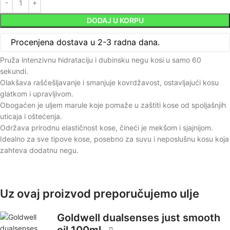
DODAJ U KORPU
Procenjena dostava u 2-3 radna dana.
Pruža intenzivnu hidrataciju i dubinsku negu kosi u samo 60
sekundi.
Olakšava raščešljavanje i smanjuje kovrdžavost, ostavljajući kosu
glatkom i upravljivom.
Obogaćen je uljem marule koje pomaže u zaštiti kose od spoljašnjih
uticaja i oštećenja.
Održava prirodnu elastičnost kose, čineći je mekšom i sjajnijom.
Idealno za sve tipove kose, posebno za suvu i neposlušnu kosu koja
zahteva dodatnu negu.
Uz ovaj proizvod preporučujemo ulje
Goldwell dualsenses just smooth