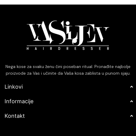
lakom za oblikovanje, bez
uticaja, smanjujući oštećenja i
otežavanja.
lomljenje vlasi.
Pogodan za sve tipove kose,
osiguravajući optimalne rezultate
bez obzira na teksturu.
Nega kose za svaku ženu čini poseban ritual. Pronađite najbolje
proizvode za Vas i učinite da Vaša kosa zablista u punom sjaju.
Linkovi
Informacije
Kontakt