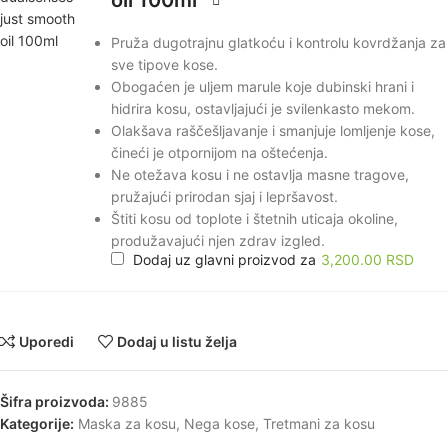
oil 100ml
Pruža dugotrajnu glatkoću i kontrolu kovrdžanja za
sve tipove kose.
Obogaćen je uljem marule koje dubinski hrani i
hidrira kosu, ostavljajući je svilenkasto mekom.
Olakšava raščešljavanje i smanjuje lomljenje kose,
čineći je otpornijom na oštećenja.
Ne otežava kosu i ne ostavlja masne tragove,
pružajući prirodan sjaj i lepršavost.
Štiti kosu od toplote i štetnih uticaja okoline,
produžavajući njen zdrav izgled.
Dodaj uz glavni proizvod za
3,200.00
RSD
Uporedi
Dodaj u listu želja
Šifra proizvoda:
9885
Kategorije:
Maska za kosu
,
Nega kose
,
Tretmani za kosu