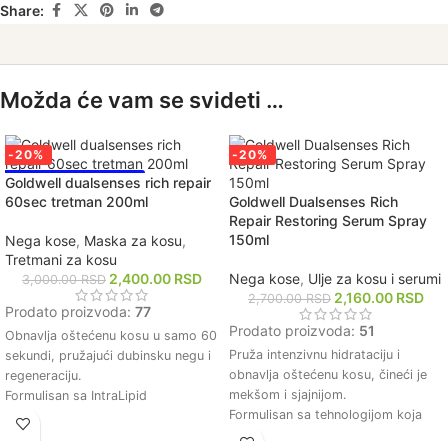
Share:
Možda će vam se svideti …
-20%
-20%
NAJPRODAVANIJE!
Goldwell dualsenses rich repair
60sec tretman 200ml
Goldwell Dualsenses Rich
Repair Restoring Serum Spray
150ml
Nega kose
,
Maska za kosu
,
Tretmani za kosu
2,400.00
RSD
Nega kose
,
Ulje za kosu i serumi
3,000.00
RSD
2,160.00
RSD
2,700.00
RSD
Prodato proizvoda:
77
Prodato proizvoda:
51
Obnavlja oštećenu kosu u samo 60
Pruža intenzivnu hidrataciju i
sekundi, pružajući dubinsku negu i
obnavlja oštećenu kosu, čineći je
regeneraciju.
mekšom i sjajnijom.
Formulisan sa IntraLipid
Formulisan sa tehnologijom koja
kompleksom koji vraća izgubljene
pomaže u zaštiti kose od daljih
lipide i jača strukturu kose.