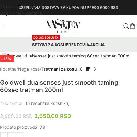
Skip to navigation
BESPLATNA DOSTAVA
ZA KUPOVINU PREKO 6000 RSD
Skip to main content
DO 30% POPUSTA
SETOVI ZA KOSU
BRENDOVI
%AKCIJA
Zumiraj
-15%
Početna
Nega kose
Tretmani za kosu
Goldwell dualsenses just smooth taming
60sec tretman 200ml
(
6
recenzije korisnika)
2,550.00
RSD
3,000.00
RSD
Prodato proizvoda:
78