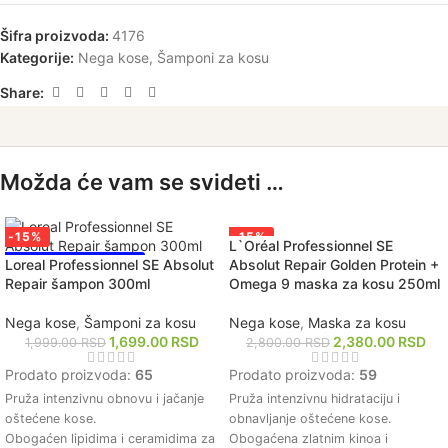
Šifra proizvoda:
4176
Kategorije:
Nega kose
,
Šamponi za kosu
Share:
Možda će vam se svideti …
-15%
-15%
L`Oréal Professionnel SE
NAJPRODAVANIJE!
NAJPRODAVANIJE!
Loreal Professionnel SE Absolut
Absolut Repair Golden Protein +
Repair šampon 300ml
Omega 9 maska za kosu 250ml
Nega kose
,
Šamponi za kosu
Nega kose
,
Maska za kosu
1,699.00
RSD
2,380.00
RSD
1,999.00
RSD
2,800.00
RSD
Prodato proizvoda:
65
Prodato proizvoda:
59
Pruža intenzivnu obnovu i jačanje
Pruža intenzivnu hidrataciju i
oštećene kose.
obnavljanje oštećene kose.
Obogaćen lipidima i ceramidima za
Obogaćena zlatnim kinoa i