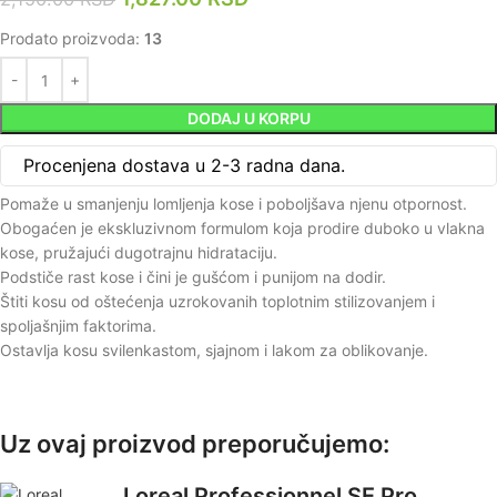
Prodato proizvoda:
13
DODAJ U KORPU
Procenjena dostava u 2-3 radna dana.
Pomaže u smanjenju lomljenja kose i poboljšava njenu otpornost.
Obogaćen je ekskluzivnom formulom koja prodire duboko u vlakna
kose, pružajući dugotrajnu hidrataciju.
Podstiče rast kose i čini je gušćom i punijom na dodir.
Štiti kosu od oštećenja uzrokovanih toplotnim stilizovanjem i
spoljašnjim faktorima.
Ostavlja kosu svilenkastom, sjajnom i lakom za oblikovanje.
Uz ovaj proizvod preporučujemo:
Loreal Professionnel SE Pro