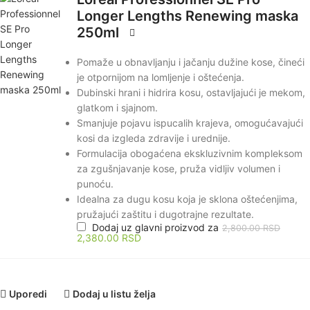
Longer Lengths Renewing maska
250ml
Pomaže u obnavljanju i jačanju dužine kose, čineći
je otpornijom na lomljenje i oštećenja.
Dubinski hrani i hidrira kosu, ostavljajući je mekom,
glatkom i sjajnom.
Smanjuje pojavu ispucalih krajeva, omogućavajući
kosi da izgleda zdravije i urednije.
Formulacija obogaćena ekskluzivnim kompleksom
za zgušnjavanje kose, pruža vidljiv volumen i
punoću.
Idealna za dugu kosu koja je sklona oštećenjima,
pružajući zaštitu i dugotrajne rezultate.
Dodaj uz glavni proizvod za
2,800.00
RSD
2,380.00
RSD
Uporedi
Dodaj u listu želja