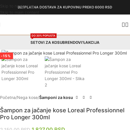
Skip to navigation
BESPLATNA DOSTAVA
ZA KUPOVINU PREKO 6000 RSD
Skip to main content
DO 30% POPUSTA
SETOVI ZA KOSU
BRENDOVI
%AKCIJA
Zumiraj
-15%
Početna
Nega kose
Šamponi za kosu
Šampon za jačanje kose Loreal Professionnel
Pro Longer 300ml
1,827.00
RSD
2,150.00
RSD