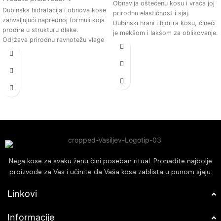
Obnavlja oštećenu kosu i vraća joj
Dubinska hidratacija i obnova kose
prirodnu elastičnost i sjaj.
zahvaljujući naprednoj formuli koja
Dubinski hrani i hidrira kosu, čineći
prodire u strukturu dlake.
je mekšom i lakšom za oblikovanje.
Održava prirodnu ravnotežu vlage
Sadrži prirodne sastojke koji
u kosi, čineći je mekom i sjajnom.
pomažu u zaštiti kose od daljih
Štiti kosu od oštećenja
oštećenja.
uzrokovanih spoljnim faktorima i
Poboljšava teksturu kose,
toplotnim oblikovanjem.
smanjujući lomljenje i ispucale
Pogodan za sve tipove kose,
krajeve.
uključujući i farbanu kosu, bez
Prikladna za sve tipove kose,
narušavanja boje.
pružajući profesionalne rezultate
Obogaćen prirodnim sastojcima
kod kuće.
koji neguju vlasište i podstiču
zdrav rast kose.
Nega kose za svaku ženu čini poseban ritual. Pronađite najbolje
proizvode za Vas i učinite da Vaša kosa zablista u punom sjaju.
Linkovi
Informacije