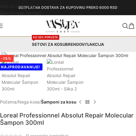
Skip to navigation
BESPLATNA DOSTAVA
ZA KUPOVINU PREKO 6000 RSD
Skip to main content
DO 30% POPUSTA
SETOVI ZA KOSU
BRENDOVI
%AKCIJA
Zumiraj
-15%
NAJPRODAVANIJE!
Početna
Nega kose
Šamponi za kosu
Loreal Professionnel Absolut Repair Molecular
Šampon 300ml
(
1
recenzija korisnika)