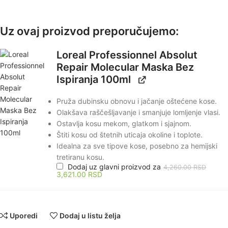
Uz ovaj proizvod preporučujemo:
Loreal Professionnel Absolut
Repair Molecular Maska Bez
Ispiranja 100ml
Pruža dubinsku obnovu i jačanje oštećene kose.
Olakšava raščešljavanje i smanjuje lomljenje vlasi.
Ostavlja kosu mekom, glatkom i sjajnom.
Štiti kosu od štetnih uticaja okoline i toplote.
Idealna za sve tipove kose, posebno za hemijski
tretiranu kosu.
Dodaj uz glavni proizvod za
4,260.00
RSD
3,621.00
RSD
Uporedi
Dodaj u listu želja