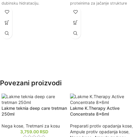
dubinsku hidrataciju.
proteinima za jačanje strukture
Pomaže u smanjenju lomljenja i
kose.
poboljšava elastičnost kose.
Ostavlja kosu mekom, glatkom i
Ostavlja kosu mekom, glatkom i
sjajnom nakon upotrebe.
sjajnom nakon upotrebe.
Smanjuje lomljenje i poboljšava
Pogodan za svakodnevnu upotrebu
elastičnost kose.
i sve tipove kose.
Pogodna za sve tipove kose,
posebno za oštećenu i tretiranu
kosu.
Povezani proizvodi
Lakme teknia deep care tretman
Lakme K.Therapy Active
250ml
Concentrate 8x6ml
Nega kose
,
Tretmani za kosu
Preparati protiv opadanja kose
,
3,759.00
RSD
Ampule protiv opadanja kose
,