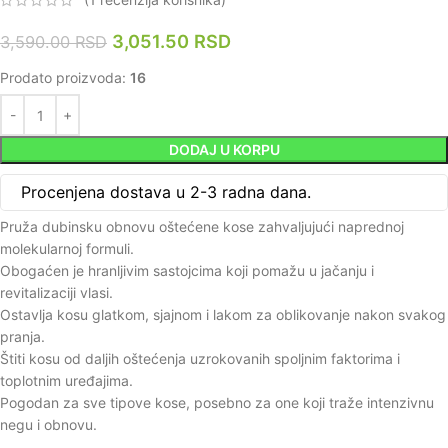
3,051.50
RSD
3,590.00
RSD
Prodato proizvoda:
16
DODAJ U KORPU
Procenjena dostava u 2-3 radna dana.
Pruža dubinsku obnovu oštećene kose zahvaljujući naprednoj
molekularnoj formuli.
Obogaćen je hranljivim sastojcima koji pomažu u jačanju i
revitalizaciji vlasi.
Ostavlja kosu glatkom, sjajnom i lakom za oblikovanje nakon svakog
pranja.
Štiti kosu od daljih oštećenja uzrokovanih spoljnim faktorima i
toplotnim uređajima.
Pogodan za sve tipove kose, posebno za one koji traže intenzivnu
negu i obnovu.