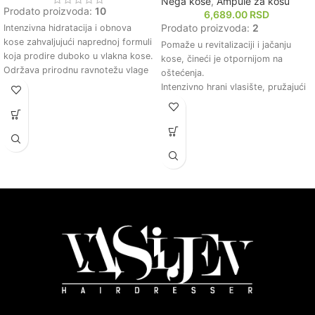
Nega kose
,
Ampule za kosu
Prodato proizvoda:
10
6,689.00
RSD
Prodato proizvoda:
2
Intenzivna hidratacija i obnova
kose zahvaljujući naprednoj formuli
Pomaže u revitalizaciji i jačanju
koja prodire duboko u vlakna kose.
kose, čineći je otpornijom na
Održava prirodnu ravnotežu vlage
oštećenja.
u kosi, čineći je mekom, glatkom i
Intenzivno hrani vlasište, pružajući
lakom za oblikovanje.
dubinsku hidrataciju i smanjujući
Obogaćen prirodnim sastojcima
suvoću.
koji pomažu u zaštiti kose od
Formulacija sadrži aktivne sastojke
oštećenja uzrokovanih spoljnim
koji podstiču rast kose i smanjuju
faktorima.
gubitak vlasi.
Poboljšava elastičnost i otpornost
Osigurava dugotrajnu zaštitu od
kose, smanjujući lomljenje i pucanje
spoljašnjih uticaja, čuvajući
vrhova.
prirodnu lepotu kose.
Idealno za sve tipove kose,
Jednostavna primena omogućava
posebno za suvu i oštećenu kosu
brzo i efikasno tretiranje kose kod
kojoj je potrebna dodatna nega i
kuće.
revitalizacija.