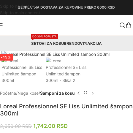
Skip to navigation
BESPLATNA DOSTAVA
ZA KUPOVINU PREKO 6000 RSD
Skip to main content
DO 30% POPUSTA
SETOVI ZA KOSU
BRENDOVI
%AKCIJA
Zumiraj
-15%
Početna
Nega kose
Šamponi za kosu
Loreal Professionnel SE Liss Unlimited šampon
300ml
1,742.00
RSD
2,050.00
RSD