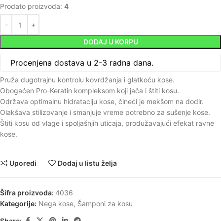
Prodato proizvoda:
4
DODAJ U KORPU
Procenjena dostava u 2-3 radna dana.
Pruža dugotrajnu kontrolu kovrdžanja i glatkoću kose.
Obogaćen Pro-Keratin kompleksom koji jača i štiti kosu.
Održava optimalnu hidrataciju kose, čineći je mekšom na dodir.
Olakšava stilizovanje i smanjuje vreme potrebno za sušenje kose.
Štiti kosu od vlage i spoljašnjih uticaja, produžavajući efekat ravne
kose.
Uporedi
Dodaj u listu želja
Šifra proizvoda:
4036
Kategorije:
Nega kose
,
Šamponi za kosu
Share: