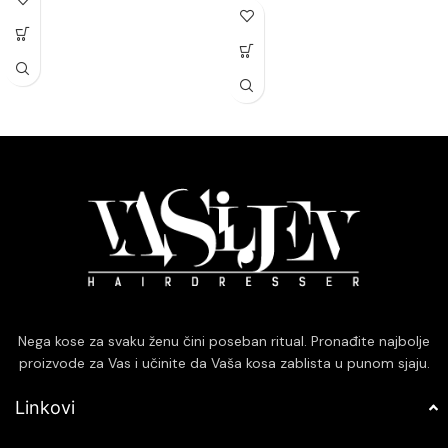
koji pomažu u zaštiti kose od
Formulisan sa prirodnim sastojcima
štetnih uticaja okoline.
koji štite kosu od oštećenja i
Olakšava raščešljavanje i smanjuje
isušivanja.
lomljenje kose, poboljšavajući njenu
Dubinski čisti kosu i vlasište,
elastičnost.
uklanjajući nečistoće bez ispiranja
Idealno za sve tipove kose,
boje.
posebno za suvu i hemijski
Ostavlja kosu mekom, glatkom i
tretiranu kosu koja zahteva
lakom za oblikovanje, bez
dodatnu negu.
otežavanja.
Ne ostavlja masne tragove i brzo
se upija, pružajući dugotrajnu
zaštitu i negu.
Nega kose za svaku ženu čini poseban ritual. Pronađite najbolje
proizvode za Vas i učinite da Vaša kosa zablista u punom sjaju.
Linkovi