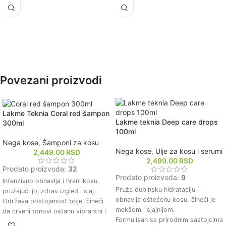
Pogodan za svakodnevnu upotrebu
elastičnost kose.
i sve tipove kose.
Pogodna za sve tipove kose,
posebno za oštećenu i tretiranu
kosu.
Povezani proizvodi
Lakme Teknia Coral red šampon
Lakme teknia Deep care drops
300ml
100ml
Nega kose
,
Šamponi za kosu
Nega kose
,
Ulje za kosu i serumi
2,449.00
RSD
2,499.00
RSD
Prodato proizvoda:
32
Prodato proizvoda:
9
Intenzivno obnavlja i hrani kosu,
Pruža dubinsku hidrataciju i
pružajući joj zdrav izgled i sjaj.
obnavlja oštećenu kosu, čineći je
Održava postojanost boje, čineći
mekšom i sjajnijom.
da crveni tonovi ostanu vibrantni i
Formulisan sa prirodnim sastojcima
dugotrajni.