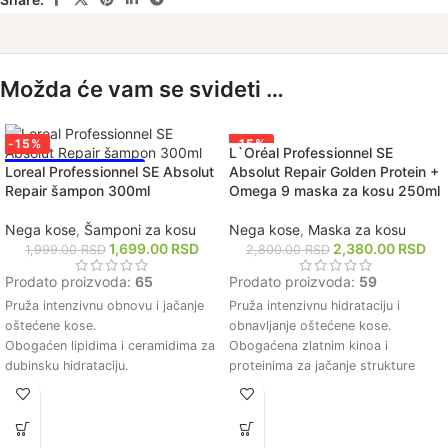
Možda će vam se svideti …
-15%
-15%
L`Oréal Professionnel SE
NAJPRODAVANIJE!
NAJPRODAVANIJE!
Loreal Professionnel SE Absolut
Absolut Repair Golden Protein +
Repair šampon 300ml
Omega 9 maska za kosu 250ml
Nega kose
,
Šamponi za kosu
Nega kose
,
Maska za kosu
1,699.00
RSD
2,380.00
RSD
1,999.00
RSD
2,800.00
RSD
Prodato proizvoda:
65
Prodato proizvoda:
59
Pruža intenzivnu obnovu i jačanje
Pruža intenzivnu hidrataciju i
oštećene kose.
obnavljanje oštećene kose.
Obogaćen lipidima i ceramidima za
Obogaćena zlatnim kinoa i
dubinsku hidrataciju.
proteinima za jačanje strukture
Pomaže u smanjenju lomljenja i
kose.
poboljšava elastičnost kose.
Ostavlja kosu mekom, glatkom i
Ostavlja kosu mekom, glatkom i
sjajnom nakon upotrebe.
sjajnom nakon upotrebe.
Smanjuje lomljenje i poboljšava