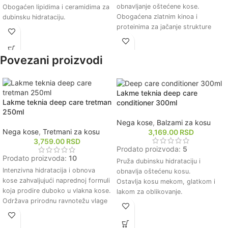
obnavljanje oštećene kose.
Obogaćen lipidima i ceramidima za
Obogaćena zlatnim kinoa i
dubinsku hidrataciju.
proteinima za jačanje strukture
Pomaže u smanjenju lomljenja i
kose.
poboljšava elastičnost kose.
Ostavlja kosu mekom, glatkom i
Ostavlja kosu mekom, glatkom i
Povezani proizvodi
sjajnom nakon upotrebe.
sjajnom nakon upotrebe.
Smanjuje lomljenje i poboljšava
Pogodan za svakodnevnu upotrebu
elastičnost kose.
i sve tipove kose.
Pogodna za sve tipove kose,
Lakme teknia deep care
posebno za oštećenu i tretiranu
Lakme teknia deep care tretman
conditioner 300ml
kosu.
250ml
Nega kose
,
Balzami za kosu
Nega kose
,
Tretmani za kosu
3,169.00
RSD
3,759.00
RSD
Prodato proizvoda:
5
Prodato proizvoda:
10
Pruža dubinsku hidrataciju i
Intenzivna hidratacija i obnova
obnavlja oštećenu kosu.
kose zahvaljujući naprednoj formuli
Ostavlja kosu mekom, glatkom i
koja prodire duboko u vlakna kose.
lakom za oblikovanje.
Održava prirodnu ravnotežu vlage
Sadrži prirodne sastojke koji
u kosi, čineći je mekom, glatkom i
poboljšavaju zdravlje kose.
lakom za oblikovanje.
Štiti kosu od štetnih uticaja okoline