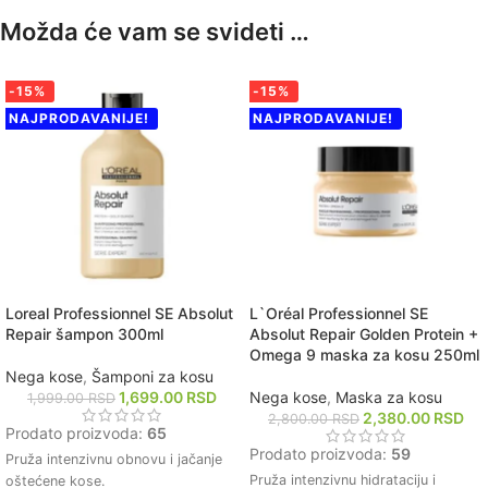
Možda će vam se svideti …
-15%
-15%
NAJPRODAVANIJE!
NAJPRODAVANIJE!
Loreal Professionnel SE Absolut
L`Oréal Professionnel SE
Repair šampon 300ml
Absolut Repair Golden Protein +
Omega 9 maska za kosu 250ml
Nega kose
,
Šamponi za kosu
1,699.00
RSD
Nega kose
,
Maska za kosu
1,999.00
RSD
2,380.00
RSD
2,800.00
RSD
Prodato proizvoda:
65
Prodato proizvoda:
59
Pruža intenzivnu obnovu i jačanje
Pruža intenzivnu hidrataciju i
oštećene kose.