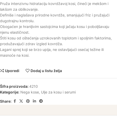
Pruža intenzivnu hidrataciju kovrdžavoj kosi, čineći je mekšom i
lakšom za oblikovanje.
Definiše i naglašava prirodne kovrdže, smanjujući friz i pružajući
dugotrajnu kontrolu.
Obogaćen je hranljivim sastojcima koji jačaju kosu i poboljšavaju
njenu elastičnost.
Štiti kosu od oštećenja uzrokovanih toplotom i spoljnim faktorima,
produžavajući zdrav izgled kovrdža.
Lagani sprej koji se brzo upija, ne ostavljajući osećaj težine ili
masnoće na kosi.
Uporedi
Dodaj u listu želja
Šifra proizvoda:
4210
Kategorije:
Nega kose
,
Ulje za kosu i serumi
Share: