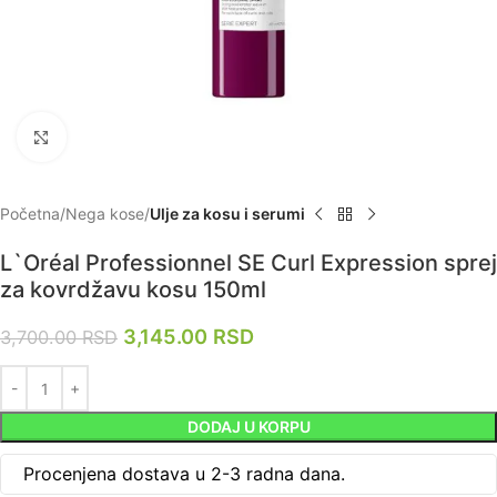
Zumiraj
Početna
Nega kose
Ulje za kosu i serumi
L`Oréal Professionnel SE Curl Expression sprej
za kovrdžavu kosu 150ml
3,145.00
RSD
3,700.00
RSD
DODAJ U KORPU
Procenjena dostava u 2-3 radna dana.