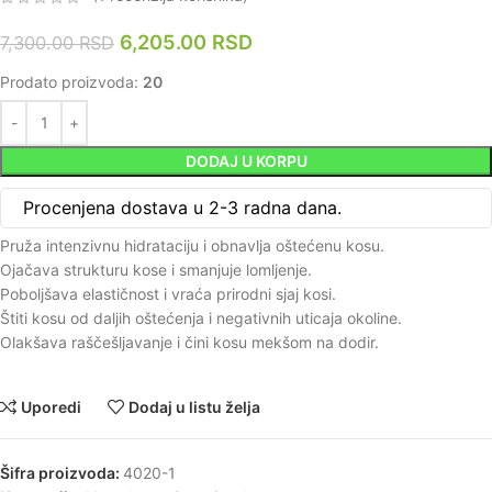
6,205.00
RSD
7,300.00
RSD
Prodato proizvoda:
20
DODAJ U KORPU
Procenjena dostava u 2-3 radna dana.
Pruža intenzivnu hidrataciju i obnavlja oštećenu kosu.
Ojačava strukturu kose i smanjuje lomljenje.
Poboljšava elastičnost i vraća prirodni sjaj kosi.
Štiti kosu od daljih oštećenja i negativnih uticaja okoline.
Olakšava raščešljavanje i čini kosu mekšom na dodir.
Uporedi
Dodaj u listu želja
Šifra proizvoda:
4020-1