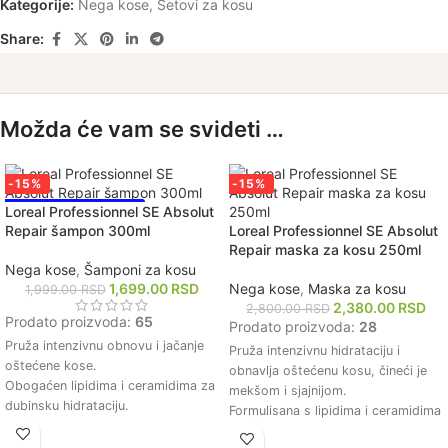
Kategorije:
Nega kose
,
Setovi za kosu
Share:
Možda će vam se svideti …
-15%
-15%
NAJPRODAVANIJE!
Loreal Professionnel SE Absolut
Repair šampon 300ml
Loreal Professionnel SE Absolut
Repair maska za kosu 250ml
Nega kose
,
Šamponi za kosu
1,699.00
RSD
Nega kose
,
Maska za kosu
1,999.00
RSD
2,380.00
RSD
2,800.00
RSD
Prodato proizvoda:
65
Prodato proizvoda:
28
Pruža intenzivnu obnovu i jačanje
Pruža intenzivnu hidrataciju i
oštećene kose.
obnavlja oštećenu kosu, čineći je
Obogaćen lipidima i ceramidima za
mekšom i sjajnijom.
dubinsku hidrataciju.
Formulisana s lipidima i ceramidima
Pomaže u smanjenju lomljenja i
koji jačaju strukturu kose i smanjuju
poboljšava elastičnost kose.