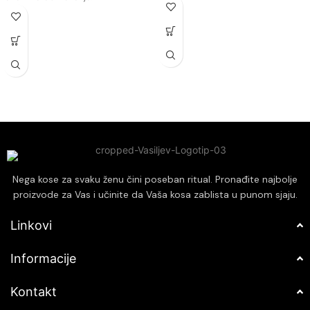
sastojci pomažu u obnavljanju
Sadrži prirodne sastojke koji
strukture kose, smanjujući lomljenje
poboljšavaju zdravlje kose.
i ispucale krajeve.
Štiti kosu od štetnih uticaja okoline
Zaštita boje: Formula maske
i toplote.
pomaže u očuvanju intenziteta i
Pogodan za sve tipove kose,
sjaja boje, produžavajući njen vek
uključujući farbanu kosu.
trajanja.
Povećanje volumena: Maska dodaje
volumen i punoću tankoj i
beživotnoj kosi, čineći je bujnijom.
Jednostavno raščešljavanje: Nakon
upotrebe, kosa je lakša za
raščešljavanje, smanjujući mršenje i
Nega kose za svaku ženu čini poseban ritual. Pronađite najbolje
olakšavajući stilizovanje.
proizvode za Vas i učinite da Vaša kosa zablista u punom sjaju.
Linkovi
Informacije
Kontakt