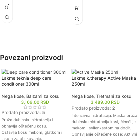
lomljenje.
Ostavlja kosu mekom, glatkom i
Dubinski hrani kosu, poboljšavajući
sjajnom nakon upotrebe.
njenu elastičnost i otpornost na
Pogodan za svakodnevnu upotrebu
spoljašnje uticaje.
i sve tipove kose.
Olakšava raščešljavanje i smanjuje
kovrdžanje, čineći kosu lakšom za
oblikovanje.
Prikladna za sve tipove kose,
posebno za suvu i oštećenu kosu
Povezani proizvodi
koja zahteva dodatnu negu.
Lakme teknia deep care
Lakme k.therapy Active Maska
conditioner 300ml
250ml
Nega kose
,
Balzami za kosu
Nega kose
,
Tretmani za kosu
3,169.00
RSD
3,489.00
RSD
Prodato proizvoda:
2
Prodato proizvoda:
5
Intenzivna hidratacija: Maska pruža
Pruža dubinsku hidrataciju i
dubinsku hidrataciju kosi, čineći je
obnavlja oštećenu kosu.
mekom i svilenkastom na dodir.
Ostavlja kosu mekom, glatkom i
Obnavljanje oštećene kose: Aktivni
lakom za oblikovanje.