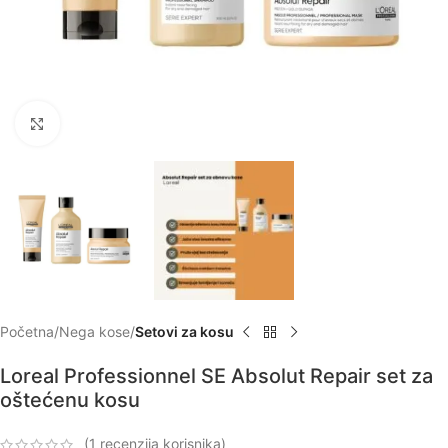
Zumiraj
Početna
Nega kose
Setovi za kosu
Loreal Professionnel SE Absolut Repair set za
oštećenu kosu
(
1
recenzija korisnika)