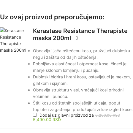
Uz ovaj proizvod preporučujemo:
Kerastase Resistance Therapiste
maska 200ml
Obnavlja i jača oštećenu kosu, pružajući dubinsku
negu i zaštitu od daljih oštećenja.
Poboljšava elastičnost i otpornost kose, čineći je
manje sklonom lomljenju i pucanju.
Dubinski hidrira i hrani kosu, ostavljajući je mekom,
glatkom i sjajnom.
Obnavlja strukturu vlasi, vraćajući kosi prirodni
volumen i punoću.
Štiti kosu od štetnih spoljašnjih uticaja, poput
toplote i zagađenja, produžujući zdrav izgled kose.
Dodaj uz glavni proizvod za
6,200.00
RSD
5,490.00
RSD