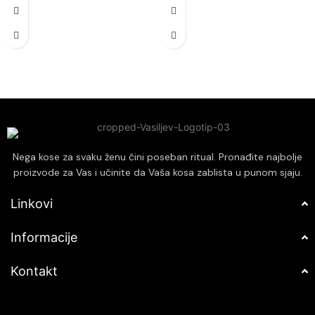
sastojcima koji pomažu u zaštiti
Olakšava raščešljavanje i smanjuje
kose od oštećenja i spoljašnjih
lomljenje kose.
uticaja.
Obogaćen arganovim uljem koje je
Ostavlja kosu mekom, glatkom i
bogato vitaminima i
lakom za oblikovanje, smanjujući
antioksidansima.
kovrdžanje i neposlušnost.
Prikladna za sve tipove kose,
pružajući personalizovanu negu i
revitalizaciju.
Nega kose za svaku ženu čini poseban ritual. Pronađite najbolje
proizvode za Vas i učinite da Vaša kosa zablista u punom sjaju.
Linkovi
Informacije
Kontakt