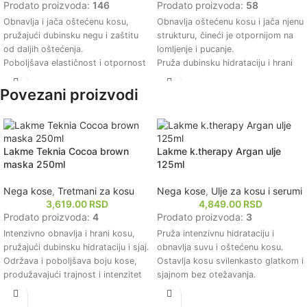
Prodato proizvoda:
146
Prodato proizvoda:
58
Obnavlja i jača oštećenu kosu,
Obnavlja oštećenu kosu i jača njenu
pružajući dubinsku negu i zaštitu
strukturu, čineći je otpornijom na
od daljih oštećenja.
lomljenje i pucanje.
Poboljšava elastičnost i otpornost
Pruža dubinsku hidrataciju i hrani
kose, čineći je manje sklonom
kosu, ostavljajući je mekom,
lomljenju i pucanju.
glatkom i sjajnom.
Povezani proizvodi
Dubinski hidrira i hrani kosu,
Formulisana sa inovativnim
ostavljajući je mekom, glatkom i
kompleksom koji cilja oslabljene
sjajnom.
delove kose, pomažući u
Obnavlja strukturu vlasi, vraćajući
rekonstrukciji i revitalizaciji.
Lakme Teknia Cocoa brown
Lakme k.therapy Argan ulje
kosi prirodni volumen i punoću.
Štiti kosu od štetnih uticaja okoline
maska 250ml
125ml
Štiti kosu od štetnih spoljašnjih
i termičkog oblikovanja,
uticaja, poput toplote i zagađenja,
produžavajući njen zdrav izgled.
Nega kose
,
Tretmani za kosu
Nega kose
,
Ulje za kosu i serumi
produžujući zdrav izgled kose.
Pogodna za sve tipove kose,
3,619.00
RSD
4,849.00
RSD
posebno za one sa oštećenjima
Prodato proizvoda:
4
Prodato proizvoda:
3
usled hemijskih tretmana ili
Intenzivno obnavlja i hrani kosu,
Pruža intenzivnu hidrataciju i
mehaničkog stresa.
pružajući dubinsku hidrataciju i sjaj.
obnavlja suvu i oštećenu kosu.
Održava i poboljšava boju kose,
Ostavlja kosu svilenkasto glatkom i
produžavajući trajnost i intenzitet
sjajnom bez otežavanja.
smeđih tonova.
Štiti kosu od štetnih uticaja okoline
Formulacija obogaćena prirodnim
i toplote prilikom stilizovanja.