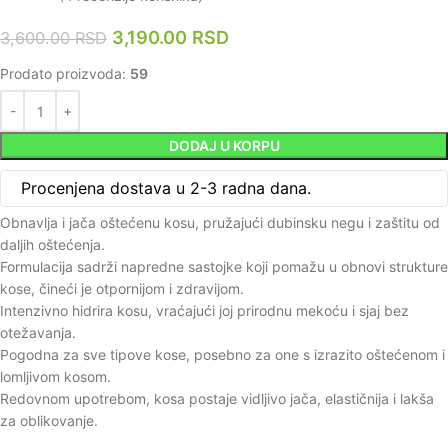
3,190.00
RSD
3,600.00
RSD
Prodato proizvoda:
59
DODAJ U KORPU
Procenjena dostava u 2-3 radna dana.
Obnavlja i jača oštećenu kosu, pružajući dubinsku negu i zaštitu od
daljih oštećenja.
Formulacija sadrži napredne sastojke koji pomažu u obnovi strukture
kose, čineći je otpornijom i zdravijom.
Intenzivno hidrira kosu, vraćajući joj prirodnu mekoću i sjaj bez
otežavanja.
Pogodna za sve tipove kose, posebno za one s izrazito oštećenom i
lomljivom kosom.
Redovnom upotrebom, kosa postaje vidljivo jača, elastičnija i lakša
za oblikovanje.