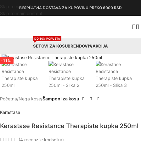
Skip to navigation
BESPLATNA DOSTAVA
ZA KUPOVINU PREKO 6000 RSD
Skip to main content
DO 30% POPUSTA
SETOVI ZA KOSU
BRENDOVI
%AKCIJA
Zumiraj
-11%
Početna
Nega kose
Šamponi za kosu
Kerastase
Kerastase Resistance Therapiste kupka 250ml
(
4
recenzije korisnika)