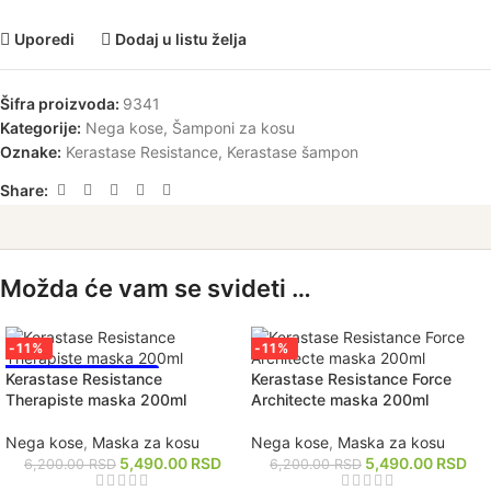
Uporedi
Dodaj u listu želja
Šifra proizvoda:
9341
Kategorije:
Nega kose
,
Šamponi za kosu
Oznake:
Kerastase Resistance
,
Kerastase šampon
Share:
Možda će vam se svideti …
-11%
-11%
NAJPRODAVANIJE!
Kerastase Resistance
Kerastase Resistance Force
Therapiste maska 200ml
Architecte maska 200ml
Nega kose
,
Maska za kosu
Nega kose
,
Maska za kosu
5,490.00
RSD
5,490.00
RSD
6,200.00
RSD
6,200.00
RSD