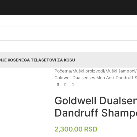
NJE KOSE
NEGA TELA
SETOVI ZA KOSU
Početna
Muški proizvodi
Muški šamponi
Goldwell Dualsenses Men Anti-Dandruff
Goldwell Dualse
Dandruff Shamp
2,300.00
RSD