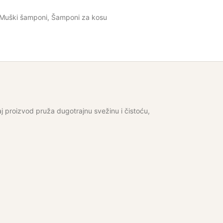
Muški šamponi
,
Šamponi za kosu
 proizvod pruža dugotrajnu svežinu i čistoću,