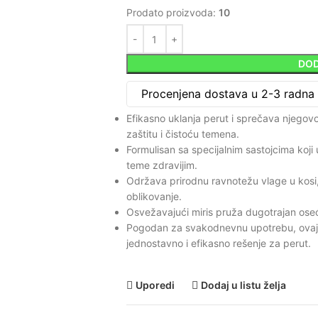
Prodato proizvoda:
10
DOD
Procenjena dostava u 2-3 radna
Efikasno uklanja perut i sprečava njegov
zaštitu i čistoću temena.
Formulisan sa specijalnim sastojcima koji u
teme zdravijim.
Održava prirodnu ravnotežu vlage u kosi,
oblikovanje.
Osvežavajući miris pruža dugotrajan oseć
Pogodan za svakodnevnu upotrebu, ovaj 
jednostavno i efikasno rešenje za perut.
Uporedi
Dodaj u listu želja