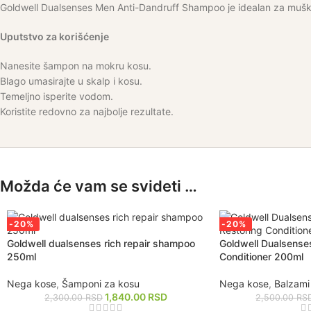
Goldwell Dualsenses Men Anti-Dandruff Shampoo je idealan za muškarc
Uputstvo za korišćenje
Nanesite šampon na mokru kosu.
Blago umasirajte u skalp i kosu.
Temeljno isperite vodom.
Koristite redovno za najbolje rezultate.
Možda će vam se svideti …
-20%
-20%
Goldwell dualsenses rich repair shampoo
Goldwell Dualsenses
250ml
Conditioner 200ml
Nega kose
,
Šamponi za kosu
Nega kose
,
Balzami
1,840.00
RSD
2,300.00
RSD
2,500.00
RS