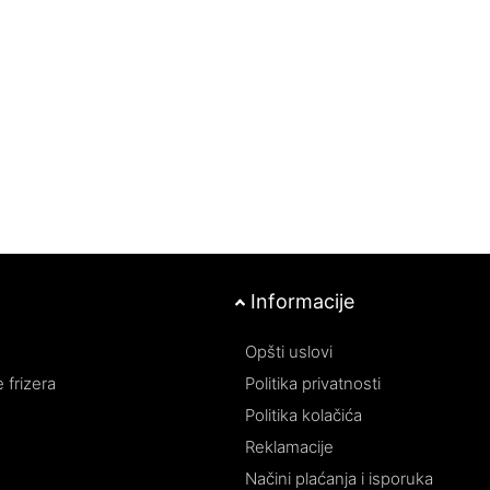
Obogaćena prirodnim sastojcima koji
nje i smanjuje lomljenje
pomažu u zaštiti kose od oštećenja
 njenu elastičnost.
uzrokovanih spoljnim faktorima.
ve kose, posebno za
Ostavlja kosu svilenkasto glatkom i lakom
iranu kosu koja zahteva
za oblikovanje, smanjujući kovrdžavost i
neposlušnost.
agove i brzo se upija,
Pogodna za sve tipove kose, pružajući
 zaštitu i negu.
personalizovanu negu i optimalne rezultat
Informacije
Opšti uslovi
 frizera
Politika privatnosti
Politika kolačića
Reklamacije
Načini plaćanja i isporuka