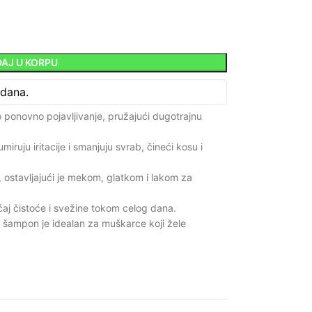
AJ U KORPU
 dana.
o ponovno pojavljivanje, pružajući dugotrajnu
miruju iritacije i smanjuju svrab, čineći kosu i
 ostavljajući je mekom, glatkom i lakom za
aj čistoće i svežine tokom celog dana.
šampon je idealan za muškarce koji žele