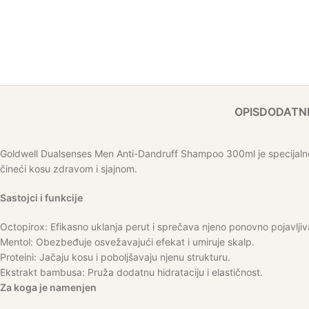
OPIS
DODATNE
Goldwell Dualsenses Men Anti-Dandruff Shampoo 300ml je specijalno 
čineći kosu zdravom i sjajnom.
Sastojci i funkcije
Octopirox: Efikasno uklanja perut i sprečava njeno ponovno pojavljiv
Mentol: Obezbeđuje osvežavajući efekat i umiruje skalp.
Proteini: Jačaju kosu i poboljšavaju njenu strukturu.
Ekstrakt bambusa: Pruža dodatnu hidrataciju i elastičnost.
Za koga je namenjen