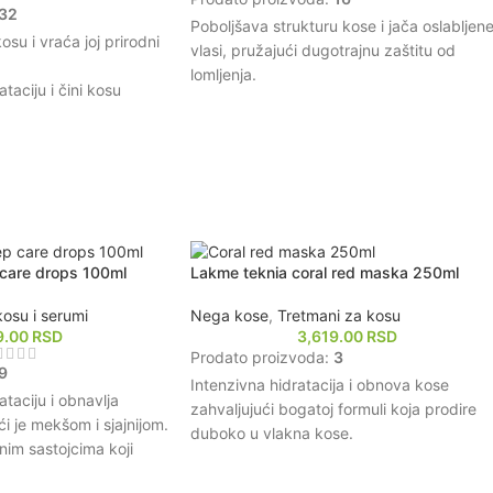
32
Poboljšava strukturu kose i jača oslabljen
su i vraća joj prirodni
vlasi, pružajući dugotrajnu zaštitu od
lomljenja.
taciju i čini kosu
Obogaćen je mikroProteinima i Inter-Amin
Bond-Builder tehnologijom koja obnavlja
nje i smanjuje lomljenje
unutrašnju snagu kose.
Ostavlja kosu glatkom i svilenkastom,
 oštećenja uzrokovanih
olakšavajući raščešljavanje i stilizovanje.
ticajima.
Štiti kosu od oštećenja uzrokovanih
nevnu upotrebu,
toplotnim stilizovanjem i spoljnim faktorim
ravom i
Pogodan za sve tipove kose, posebno za
care drops 100ml
Lakme teknia coral red maska 250ml
oštećenu i hemijski tretiranu kosu.
kosu i serumi
Nega kose
,
Tretmani za kosu
9.00
RSD
3,619.00
RSD
Prodato proizvoda:
3
9
Intenzivna hidratacija i obnova kose
taciju i obnavlja
zahvaljujući bogatoj formuli koja prodire
i je mekšom i sjajnijom.
duboko u vlakna kose.
nim sastojcima koji
Održava i poboljšava boju kose, pružajući
e od štetnih uticaja
dugotrajan i vibrantan crveni ton.