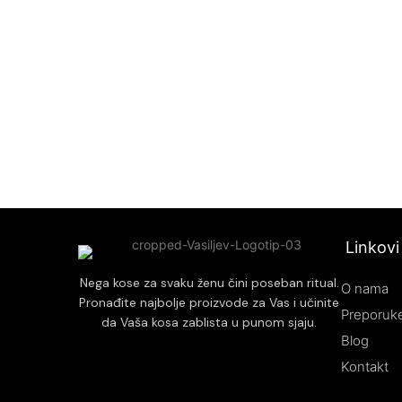
čineći je mekom, glatkom i lakom za
okoline.
oblikovanje.
Olakšava raščešljava
Obogaćen prirodnim sastojcima koji
kose, poboljšavajući
pomažu u zaštiti kose od oštećenja
Idealno za sve tipo
uzrokovanih spoljnim faktorima.
suvu i hemijski tret
Poboljšava elastičnost i otpornost kose,
dodatnu negu.
smanjujući lomljenje i pucanje vrhova.
Ne ostavlja masne tr
Idealno za sve tipove kose, posebno za
pružajući dugotrajnu
suvu i oštećenu kosu kojoj je potrebna
dodatna nega i revitalizacija.
Linkovi
Nega kose za svaku ženu čini poseban ritual.
O nama
Pronađite najbolje proizvode za Vas i učinite
Preporuke
da Vaša kosa zablista u punom sjaju.
Blog
Kontakt