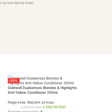
e za sve tipove kose.
-20%
-15%
r
Goldwell Dualsenses Blondes & Highlights
Goldwell dualsens
Anti-Yellow Conditioner 200ml
conditioner 200m
Nega kose
,
Balzami za kosu
Nega kose
,
Balz
2,000.00
RSD
2,500.00
RSD
2,500.0
Prodato proizvoda:
8
Prodato proizvo