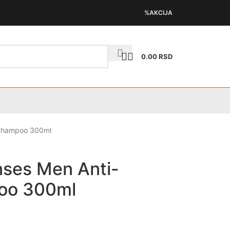
%AKCIJA
0.00
RSD
 Shampoo 300ml
nses Men Anti-
oo 300ml