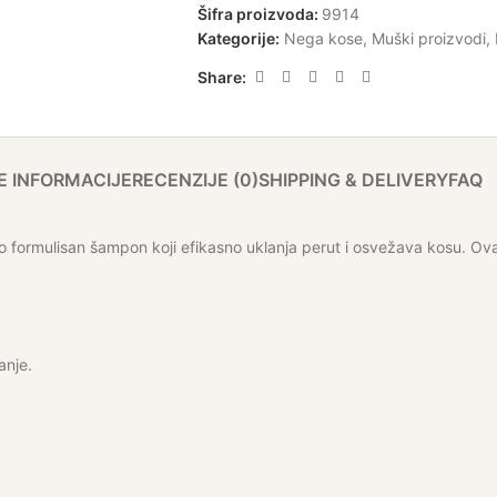
Šifra proizvoda:
9914
Kategorije:
Nega kose
,
Muški proizvodi
,
Share:
 INFORMACIJE
RECENZIJE (0)
SHIPPING & DELIVERY
FAQ
formulisan šampon koji efikasno uklanja perut i osvežava kosu. Ovaj
anje.