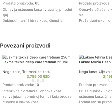
Prodato proizvoda:
65
Prodato proizvoda:
Obnavlja oštećenu kosu i vraća joj prirodni
Obnavlja oštećenu ko
sjaj.
sjaj.
Dubinski hrani i hidrira kosu, čineći je
Pruža dubinsku hidra
mekšom i glatkom na dodir.
mekšom na dodir.
Štiti kosu od daljih oštećenja uzrokovanih
Olakšava raščešljava
toplotnim oblikovanjem i spoljnim uticajima.
vlasi.
Pomaže u smanjenju lomljenja kose i
Štiti kosu od daljih
Povezani proizvodi
poboljšava njenu elastičnost.
toplotom i spoljnim u
Ostavlja kosu mirisnom i svežom
Pogodan za svakod
zahvaljujući prijatnom mirisu šampona.
ostavljajući kosu zd
Lakme teknia deep care tretman 250ml
Lakme teknia Deep 
revitalizovanom.
Nega kose
,
Tretmani za kosu
Nega kose
,
Ulje za 
3,759.00
RSD
2,49
Prodato proizvoda:
10
Prodato proizvoda:
Intenzivna hidratacija i obnova kose
Pruža dubinsku hidra
zahvaljujući naprednoj formuli koja prodire
oštećenu kosu, čineć
duboko u vlakna kose.
Formulisan sa prirod
Održava prirodnu ravnotežu vlage u kosi,
pomažu u zaštiti kos