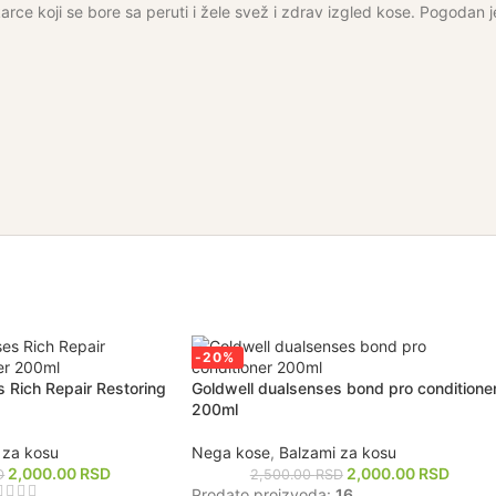
e koji se bore sa peruti i žele svež i zdrav izgled kose. Pogodan j
-20%
 Rich Repair Restoring
Goldwell dualsenses bond pro conditione
200ml
 za kosu
Nega kose
,
Balzami za kosu
2,000.00
RSD
2,000.00
RSD
D
2,500.00
RSD
Prodato proizvoda:
16