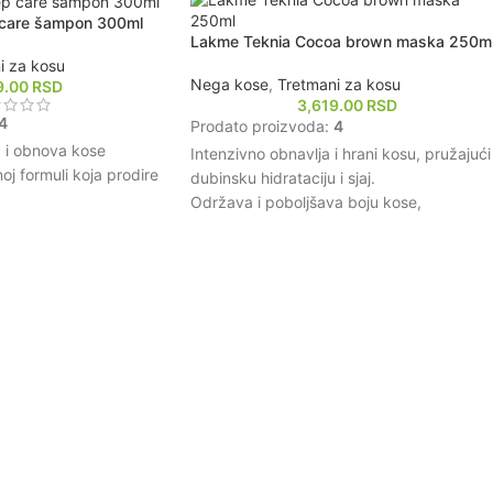
ifičnim potrebama
 care šampon 300ml
jući personalizovanu
Lakme Teknia Cocoa brown maska 250m
 za kosu
Nega kose
,
Tretmani za kosu
9.00
RSD
3,619.00
RSD
4
Prodato proizvoda:
4
a i obnova kose
Intenzivno obnavlja i hrani kosu, pružajući
oj formuli koja prodire
dubinsku hidrataciju i sjaj.
Održava i poboljšava boju kose,
vnotežu vlage u kosi,
produžavajući trajnost i intenzitet smeđih
ajnom.
tonova.
enja uzrokovanih
Formulacija obogaćena prirodnim
 toplotnim oblikovanjem.
sastojcima koji pomažu u zaštiti kose od
e kose, uključujući i
oštećenja i spoljašnjih uticaja.
arušavanja boje.
Ostavlja kosu mekom, glatkom i lakom za
sastojcima koji neguju
oblikovanje, smanjujući kovrdžanje i
drav rast kose.
neposlušnost.
Prikladna za sve tipove kose, pružajući
personalizovanu negu i revitalizaciju.