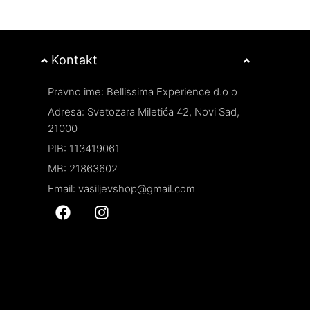
Kontakt
Pravno ime: Bellissima Experience d.o o
Adresa: Svetozara Miletića 42, Novi Sad,
21000
PIB: 113419061
MB: 21863602
Email: vasiljevshop@gmail.com