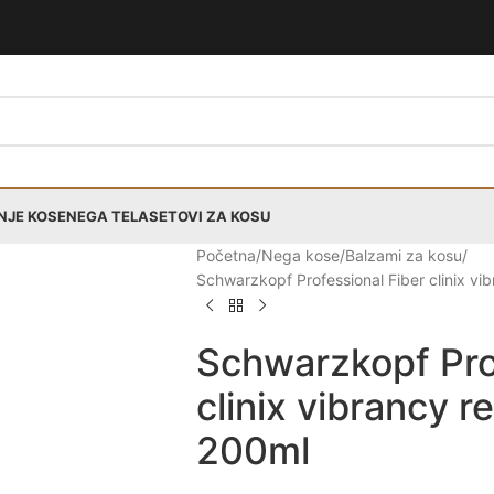
NJE KOSE
NEGA TELA
SETOVI ZA KOSU
Početna
Nega kose
Balzami za kosu
Schwarzkopf Professional Fiber clinix vi
Schwarzkopf Pro
clinix vibrancy r
200ml