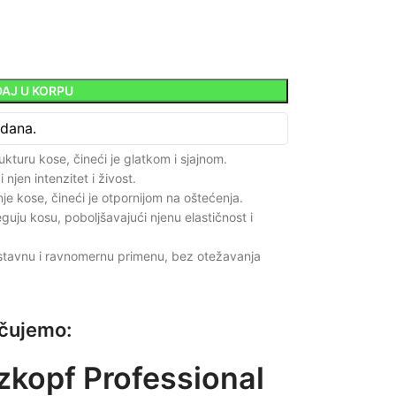
AJ U KORPU
 dana.
ukturu kose, čineći je glatkom i sjajnom.
njen intenzitet i živost.
je kose, čineći je otpornijom na oštećenja.
guju kosu, poboljšavajući njenu elastičnost i
stavnu i ravnomernu primenu, bez otežavanja
učujemo:
kopf Professional