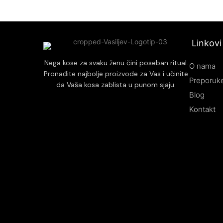
Linkovi
Nega kose za svaku ženu čini poseban ritual.
O nama
Pronađite najbolje proizvode za Vas i učinite
Preporuke
da Vaša kosa zablista u punom sjaju.
Blog
Kontakt