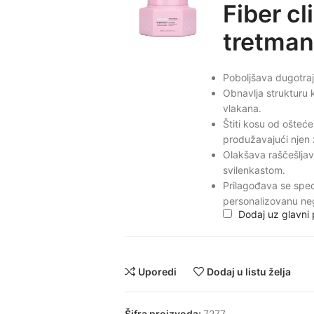
Fiber cl
tretma
Poboljšava dugotrajn
Obnavlja strukturu k
vlakana.
Štiti kosu od ošteć
produžavajući njen 
Olakšava raščešljava
svilenkastom.
Prilagođava se spec
personalizovanu ne
Dodaj uz glavni
Uporedi
Dodaj u listu želja
Šifra proizvoda:
7277