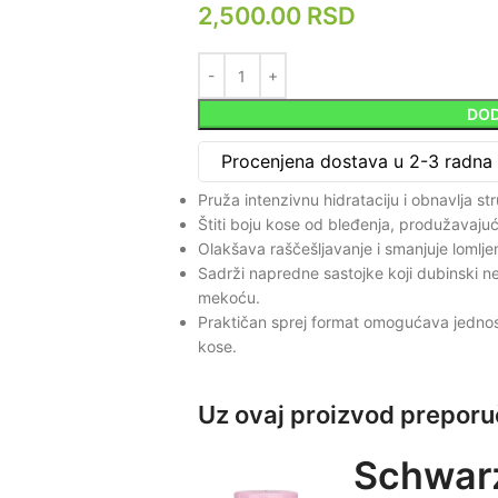
2,500.00
RSD
DOD
Procenjena dostava u 2-3 radna
Pruža intenzivnu hidrataciju i obnavlja str
Štiti boju kose od bleđenja, produžavajući 
Olakšava raščešljavanje i smanjuje lomljen
Sadrži napredne sastojke koji dubinski ne
mekoću.
Praktičan sprej format omogućava jedno
kose.
Uz ovaj proizvod prepor
Schwarz