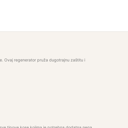
e. Ovaj regenerator pruža dugotrajnu zaštitu i
a sve tipove kose kojima je potrebna dodatna nega