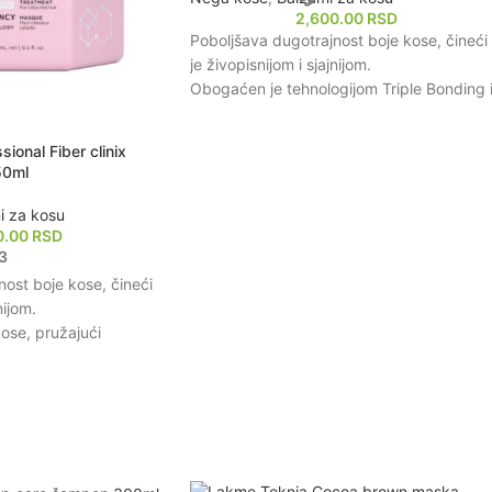
2,600.00
RSD
Poboljšava dugotrajnost boje kose, čineći
je živopisnijom i sjajnijom.
Obogaćen je tehnologijom Triple Bonding 
C21 koja jača strukturu kose iznutra.
Omogućava dubinsku hidrataciju i
ional Fiber clinix
regeneraciju, ostavljajući kosu mekom i
50ml
glatkom na dodir.
Štiti kosu od oštećenja uzrokovanih
i za kosu
spoljnim faktorima i toplotnim stilizovanje
0.00
RSD
3
Olakšava raščešljavanje i smanjuje lomljen
kose, čineći je otpornijom i zdravijom.
ost boje kose, čineći
nijom.
ose, pružajući
 i jačanje vlakana.
enja uzrokovanih
produžavajući njen
nje i smanjuje lomljenje
kom i svilenkastom.