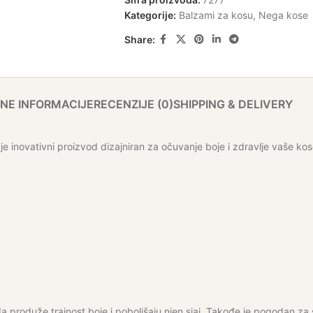
Kategorije:
Balzami za kosu
,
Nega kose
Share:
NE INFORMACIJE
RECENZIJE (0)
SHIPPING & DELIVERY
e inovativni proizvod dizajniran za očuvanje boje i zdravlje vaše kos
a produže trajnost boje i poboljšaju njen sjaj. Takođe je pogodan z