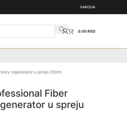
%AKCIJA
0.00
RSD
brancy regenerator u spreju 200ml
fessional Fiber
egenerator u spreju