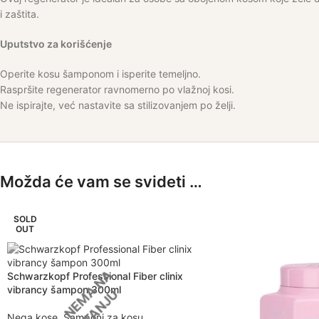
i zaštita.
Uputstvo za korišćenje
Operite kosu šamponom i isperite temeljno.
Raspršite regenerator ravnomerno po vlažnoj kosi.
Ne ispirajte, već nastavite sa stilizovanjem po želji.
Možda će vam se svideti …
SOLD
OUT
Schwarzkopf Professional Fiber clinix
vibrancy šampon 300ml
Nega kose
,
Šamponi za kosu