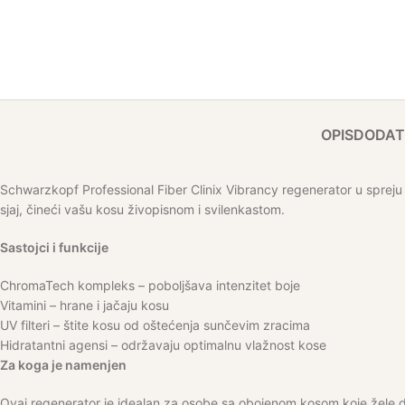
OPIS
DODAT
Schwarzkopf Professional Fiber Clinix Vibrancy regenerator u spreju j
sjaj, čineći vašu kosu živopisnom i svilenkastom.
Sastojci i funkcije
ChromaTech kompleks – poboljšava intenzitet boje
Vitamini – hrane i jačaju kosu
UV filteri – štite kosu od oštećenja sunčevim zracima
Hidratantni agensi – održavaju optimalnu vlažnost kose
Za koga je namenjen
Ovaj regenerator je idealan za osobe sa obojenom kosom koje žele d