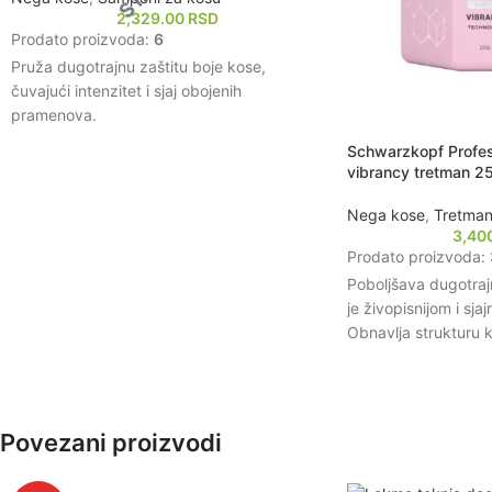
2,329.00
RSD
Prodato proizvoda:
6
Pruža dugotrajnu zaštitu boje kose,
čuvajući intenzitet i sjaj obojenih
pramenova.
Obogaćen je tehnologijom Triple Bonding i
Schwarzkopf Profess
C21, koja jača strukturu kose i poboljšava
vibrancy tretman 2
njenu otpornost.
Dubinski hidrira kosu, ostavljajući je
Nega kose
,
Tretman
3,40
mekom, glatkom i lakom za oblikovanje.
Prodato proizvoda:
Štiti kosu od štetnih uticaja spoljašnje
Poboljšava dugotrajn
sredine, smanjujući oštećenja i lomljenje.
je živopisnijom i sjaj
Održava optimalnu ravnotežu vlage u kosi,
Obnavlja strukturu k
sprečavajući isušivanje i gubitak
dubinsku hidrataciju
elastičnosti.
Štiti kosu od ošteć
spoljnim faktorima, 
zdrav izgled.
Povezani proizvodi
Olakšava raščešljava
kose, čineći je glat