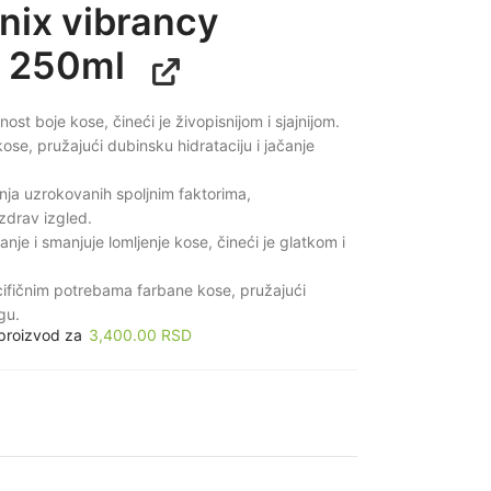
inix vibrancy
n 250ml
ost boje kose, čineći je živopisnijom i sjajnijom.
ose, pružajući dubinsku hidrataciju i jačanje
enja uzrokovanih spoljnim faktorima,
zdrav izgled.
nje i smanjuje lomljenje kose, čineći je glatkom i
ifičnim potrebama farbane kose, pružajući
gu.
 proizvod za
3,400.00
RSD