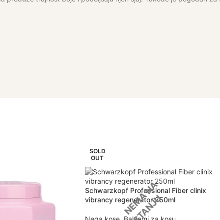
SOLD
OUT
Schwarzkopf Professional Fiber clinix
vibrancy regenerator 250ml
Nega kose
,
Balzami za kosu