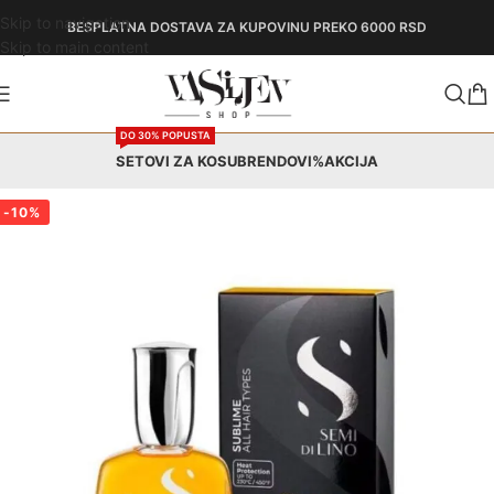
Skip to navigation
BESPLATNA DOSTAVA
ZA KUPOVINU PREKO 6000 RSD
Skip to main content
DO 30% POPUSTA
SETOVI ZA KOSU
BRENDOVI
%AKCIJA
-10%