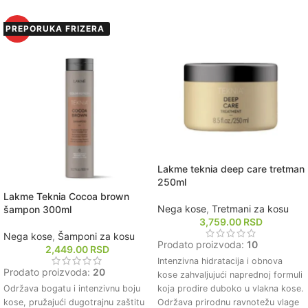
uticaja, uključujući UV zrake i
kose, sprečavajući isušivanje.
zagađenje.
Prikladan za sve tipove kose,
PREPORUKA FRIZERA
HOT
Održava boju kose postojanom i
pružajući univerzalnu negu.
živopisnom, produžavajući njen sjaj
i intenzitet.
Olakšava raščešljavanje i
stilizovanje kose, smanjujući friz i
čineći kosu upravljivijom.
Lakme teknia deep care tretman
250ml
Lakme Teknia Cocoa brown
Nega kose
,
Tretmani za kosu
šampon 300ml
3,759.00
RSD
Nega kose
,
Šamponi za kosu
Prodato proizvoda:
10
2,449.00
RSD
Intenzivna hidratacija i obnova
Prodato proizvoda:
20
kose zahvaljujući naprednoj formuli
Održava bogatu i intenzivnu boju
koja prodire duboko u vlakna kose.
kose, pružajući dugotrajnu zaštitu
Održava prirodnu ravnotežu vlage