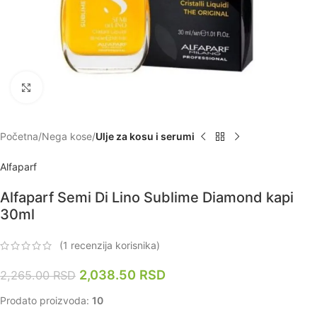
Zumiraj
Početna
Nega kose
Ulje za kosu i serumi
Alfaparf
Alfaparf Semi Di Lino Sublime Diamond kapi
30ml
(
1
recenzija korisnika)
2,038.50
RSD
2,265.00
RSD
Prodato proizvoda:
10