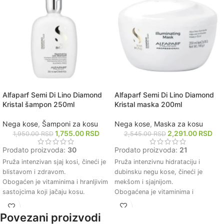
Alfaparf Semi Di Lino Diamond
Alfaparf Semi Di Lino Diamond
Kristal maska 200ml
Kristal šampon 250ml
Nega kose
,
Maska za kosu
Nega kose
,
Šamponi za kosu
2,291.00
RSD
1,755.00
RSD
2,545.00
RSD
1,950.00
RSD
Prodato proizvoda:
21
Prodato proizvoda:
30
Pruža intenzivnu hidrataciju i
Pruža intenzivan sjaj kosi, čineći je
dubinsku negu kose, čineći je
blistavom i zdravom.
mekšom i sjajnijom.
Obogaćen je vitaminima i hranljivim
Obogaćena je vitaminima i
sastojcima koji jačaju kosu.
mineralima koji jačaju strukturu
Štiti kosu od štetnih uticaja okoline
kose i smanjuju lomljivost.
i zagađenja.
Povezani proizvodi
Štiti kosu od štetnih spoljašnjih
Održava optimalnu hidrataciju