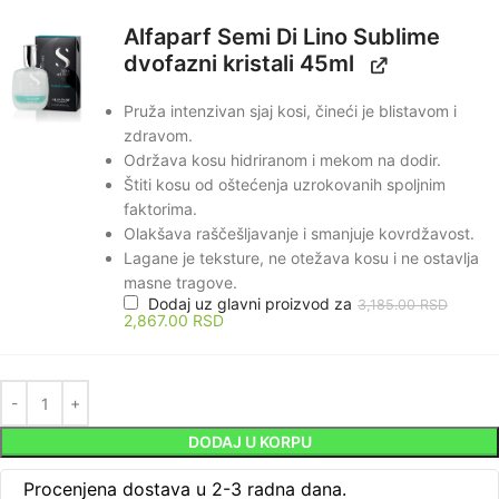
Alfaparf Semi Di Lino Sublime
dvofazni kristali 45ml
Pruža intenzivan sjaj kosi, čineći je blistavom i
zdravom.
Održava kosu hidriranom i mekom na dodir.
Štiti kosu od oštećenja uzrokovanih spoljnim
faktorima.
Olakšava raščešljavanje i smanjuje kovrdžavost.
Lagane je teksture, ne otežava kosu i ne ostavlja
masne tragove.
Dodaj uz glavni proizvod za
3,185.00
RSD
2,867.00
RSD
DODAJ U KORPU
Procenjena dostava u 2-3 radna dana.