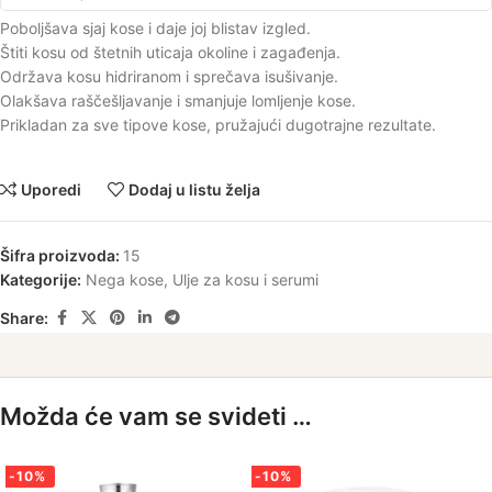
Poboljšava sjaj kose i daje joj blistav izgled.
Štiti kosu od štetnih uticaja okoline i zagađenja.
Održava kosu hidriranom i sprečava isušivanje.
Olakšava raščešljavanje i smanjuje lomljenje kose.
Prikladan za sve tipove kose, pružajući dugotrajne rezultate.
Uporedi
Dodaj u listu želja
Šifra proizvoda:
15
Kategorije:
Nega kose
,
Ulje za kosu i serumi
Share:
Možda će vam se svideti …
-10%
-10%