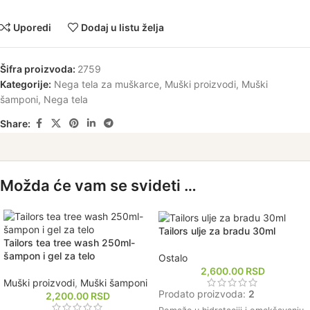
Uporedi
Dodaj u listu želja
Šifra proizvoda:
2759
Kategorije:
Nega tela za muškarce
,
Muški proizvodi
,
Muški
šamponi
,
Nega tela
Share:
Možda će vam se svideti …
Tailors ulje za bradu 30ml
Tailors tea tree wash 250ml-
šampon i gel za telo
Ostalo
2,600.00
RSD
Muški proizvodi
,
Muški šamponi
Prodato proizvoda:
2
2,200.00
RSD