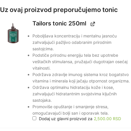
Uz ovaj proizvod preporučujemo tonic
Tailors tonic 250ml
Poboljšava koncentraciju i mentalnu jasnoću
zahvaljujući pažljivo odabranim prirodnim
sastojcima.
Podstiče prirodnu energiju tela bez upotrebe
veštačkih stimulansa, pružajući dugotrajan osećaj
vitalnosti.
Podržava zdravlje imunog sistema kroz bogatstvo
vitamina i minerala koji jačaju otpornost organizma.
Održava optimalnu hidrataciju kože i kose,
zahvaljujući hidratantnim svojstvima ključnih
sastojaka.
Promoviše opuštanje i smanjenje stresa,
omogućavajući bolji san i oporavak tela.
Dodaj uz glavni proizvod za
2,500.00
RSD