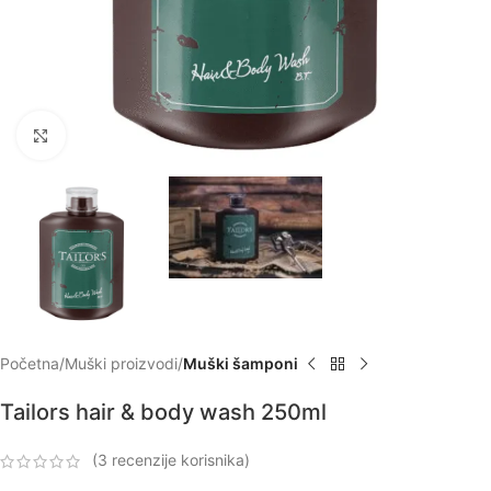
Zumiraj
Početna
Muški proizvodi
Muški šamponi
Tailors hair & body wash 250ml
(
3
recenzije korisnika)