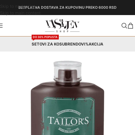
Skip to navigation
BESPLATNA DOSTAVA
ZA KUPOVINU PREKO 6000 RSD
Skip to main content
DO 30% POPUSTA
SETOVI ZA KOSU
BRENDOVI
%AKCIJA