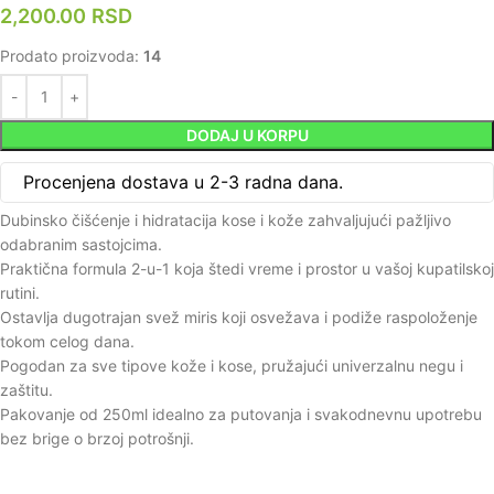
2,200.00
RSD
Prodato proizvoda:
14
DODAJ U KORPU
Procenjena dostava u 2-3 radna dana.
Dubinsko čišćenje i hidratacija kose i kože zahvaljujući pažljivo
odabranim sastojcima.
Praktična formula 2-u-1 koja štedi vreme i prostor u vašoj kupatilskoj
rutini.
Ostavlja dugotrajan svež miris koji osvežava i podiže raspoloženje
tokom celog dana.
Pogodan za sve tipove kože i kose, pružajući univerzalnu negu i
zaštitu.
Pakovanje od 250ml idealno za putovanja i svakodnevnu upotrebu
bez brige o brzoj potrošnji.