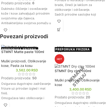
Pomaže u hidrataciji i omekšavanju
Prodato proizvoda:
6
brade, čineći je lakšom za
Dubinsko čišćenje i osvežavanje
oblikovanje i održavanje.
kože i kose zahvaljujući prirodnim
Sadrži prirodne sastojke koji
svojstvima ulja čajevca.
neguju kožu ispod brade,
Antibakterijska svojstva pomažu u
smanjujući iritacije i svrab.
smanjenju iritacija i sprečavanju
Prijatnog je mirisa koji ostavlja
pojave akni i peruti.
dugotrajan i osvežavajući utisak.
Povezani proizvodi
Formulacija bez parabena i sulfata
Podstiče zdrav rast brade, čineći je
čini ga pogodnim za svakodnevnu
gušćom i jačom tokom vremena.
upotrebu na svim tipovima kože i
SOLD
Brzo se upija, ne ostavljajući masne
PREPORUKA FRIZERA
PREPORUKA FRIZERA
OUT
STMNT Matte paste 100ml
kose.
tragove, što omogućava
Hidratantni sastojci pomažu u
svakodnevnu upotrebu bez
HOT
Muški proizvodi
,
Oblikovanje
održavanju prirodne vlažnosti kože
neprijatnosti.
kose
,
Pasta za kosu
i kose, ostavljajući ih mekim i
3,562.00
RSD
STMNT Dry clay 100ml
glatkim.
Univerzalna upotreba kao šampon i
Prodato proizvoda:
50
Muški proizvodi
,
Oblikovanje
gel za tuširanje čini ga praktičnim
Osigurava dugotrajno zadržavanje
kose
rešenjem za svakodnevnu higijenu.
frizure uz prirodan izgled i mat
3,400.00
RSD
finiš.
Prodato proizvoda:
20
Omogućava lako oblikovanje i
preoblikovanje kose tokom dana
Omogućava dugotrajno oblikovanje