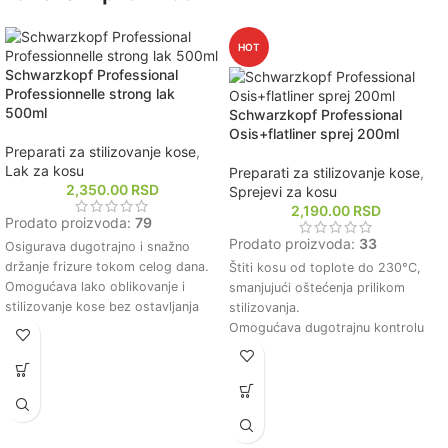
Štiti kosu od daljih oštećenja
Pomaže u smanjenju lomljenja kose
uzrokovanih toplotom i spoljnim
i poboljšava njenu elastičnost.
uticajima.
Ostavlja kosu mirisnom i svežom
HOT
Pogodan za svakodnevnu
zahvaljujući prijatnom mirisu
Schwarzkopf Professional
upotrebu, ostavljajući kosu
šampona.
Professionnelle strong lak
zdravom i revitalizovanom.
500ml
Schwarzkopf Professional
Osis+flatliner sprej 200ml
Preparati za stilizovanje kose
,
Lak za kosu
Preparati za stilizovanje kose
,
2,350.00
RSD
Sprejevi za kosu
2,190.00
RSD
Prodato proizvoda:
79
Prodato proizvoda:
33
Osigurava dugotrajno i snažno
držanje frizure tokom celog dana.
Štiti kosu od toplote do 230°C,
Omogućava lako oblikovanje i
smanjujući oštećenja prilikom
stilizovanje kose bez ostavljanja
stilizovanja.
tragova ili ostataka.
Omogućava dugotrajnu kontrolu
Štiti kosu od vlage i spoljašnjih
frizure, čak i u uslovima visoke
uticaja, zadržavajući frizuru
vlažnosti.
postojanom.
Ostavlja kosu glatkom i sjajnom,
Brzo se suši i ne otežava kosu,
bez efekta lepljenja ili težine.
pružajući prirodan izgled i osećaj.
Brzo se suši, omogućavajući
Pogodan za sve tipove kose,
efikasno i brzo stilizovanje kose.