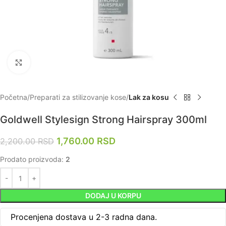
Zumiraj
Početna
Preparati za stilizovanje kose
Lak za kosu
Goldwell Stylesign Strong Hairspray 300ml
1,760.00
RSD
2,200.00
RSD
Prodato proizvoda:
2
DODAJ U KORPU
Procenjena dostava u 2-3 radna dana.