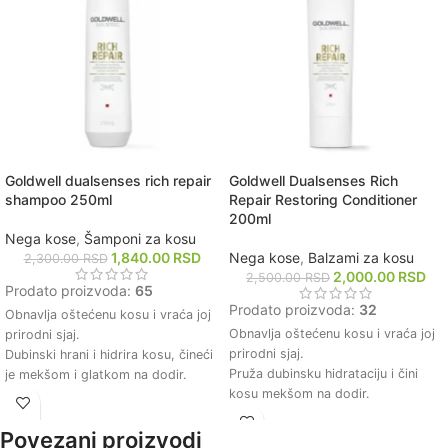
Goldwell dualsenses rich repair
Goldwell Dualsenses Rich
shampoo 250ml
Repair Restoring Conditioner
200ml
Nega kose
,
Šamponi za kosu
1,840.00
RSD
Nega kose
,
Balzami za kosu
2,300.00
RSD
2,000.00
RSD
2,500.00
RSD
Prodato proizvoda:
65
Prodato proizvoda:
32
Obnavlja oštećenu kosu i vraća joj
Obnavlja oštećenu kosu i vraća joj
prirodni sjaj.
prirodni sjaj.
Dubinski hrani i hidrira kosu, čineći
Pruža dubinsku hidrataciju i čini
je mekšom i glatkom na dodir.
kosu mekšom na dodir.
Štiti kosu od daljih oštećenja
Olakšava raščešljavanje i smanjuje
uzrokovanih toplotnim
lomljenje vlasi.
Povezani proizvodi
oblikovanjem i spoljnim uticajima.