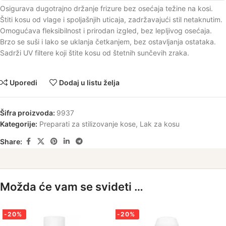
Osigurava dugotrajno držanje frizure bez osećaja težine na kosi.
Štiti kosu od vlage i spoljašnjih uticaja, zadržavajući stil netaknutim.
Omogućava fleksibilnost i prirodan izgled, bez lepljivog osećaja.
Brzo se suši i lako se uklanja četkanjem, bez ostavljanja ostataka.
Sadrži UV filtere koji štite kosu od štetnih sunčevih zraka.
Uporedi
Dodaj u listu želja
Šifra proizvoda:
9937
Kategorije:
Preparati za stilizovanje kose
,
Lak za kosu
Share:
Možda će vam se svideti …
-20%
-20%