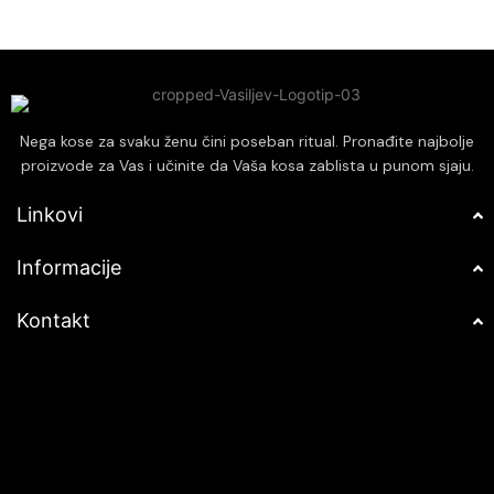
pružajući profesionalne rezultate
Pogodan za sve tipove kose,
kod kuće.
pružajući profesionalne rezultate
kod kuće.
Nega kose za svaku ženu čini poseban ritual. Pronađite najbolje
proizvode za Vas i učinite da Vaša kosa zablista u punom sjaju.
Linkovi
Informacije
Kontakt