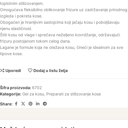
toplotnim stilizovanjem.
Omogućava fleksibilno oblikovanje frizure uz zadržavanje prirodnog
izgleda i pokreta kose.
Obogaćen je hranljivim sastojcima koji jačaju kosu i poboljšavaju
njenu elastičnost.
Štiti kosu od vlage i sprečava neželjeno kovrdžanje, održavajući
frizuru postojanom tokom celog dana.
Lagane je formule koja ne otežava kosu, čineći je idealnom za sve
tipove kose.
Uporedi
Dodaj u listu želja
Šifra proizvoda:
6702
Kategorije:
Gel za kosu
,
Preparati za stilizovanje kose
Share: