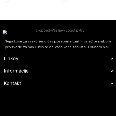
bez masnog izgleda.
svakodnevnu upotrebu.
Ne ostavlja tragove ili ostatke na
kosi, omogućavajući jednostavno
ispiranje bez napora.
Idealno za kreiranje raznih stilova,
od urednih i sofisticiranih do
razbarušenih i modernih frizura.
Nega kose za svaku ženu čini poseban ritual. Pronađite najbolje
proizvode za Vas i učinite da Vaša kosa zablista u punom sjaju.
Linkovi
Informacije
Kontakt