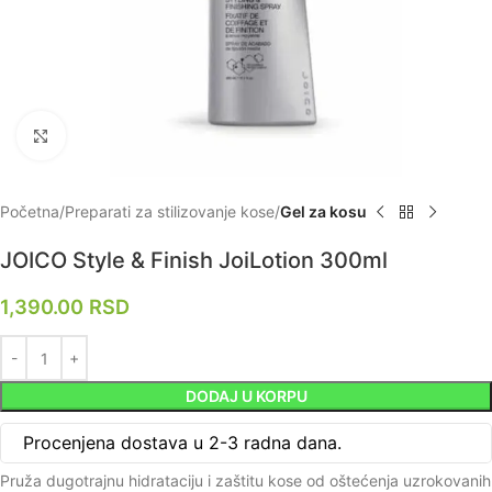
Zumiraj
Početna
Preparati za stilizovanje kose
Gel za kosu
JOICO Style & Finish JoiLotion 300ml
1,390.00
RSD
DODAJ U KORPU
Procenjena dostava u 2-3 radna dana.
Pruža dugotrajnu hidrataciju i zaštitu kose od oštećenja uzrokovanih