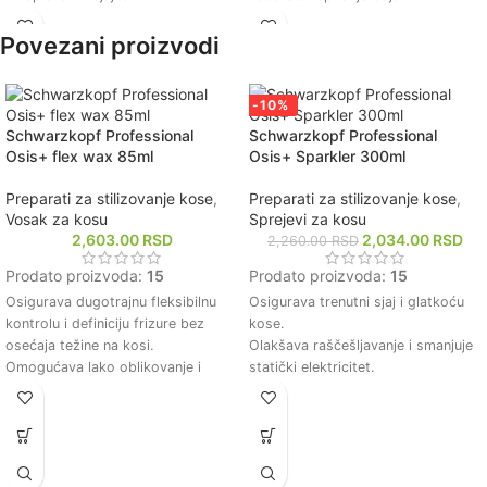
Štiti kosu od oštećenja
Štiti kosu od štetnih uticaja okoline
uzrokovanih toplotom i UV
i UV zračenja.
Povezani proizvodi
zračenjem.
Omekšava kosu i olakšava
Lagani sastav ne otežava kosu i ne
raščešljavanje.
ostavlja masne tragove.
Smanjuje lomljenje i poboljšava
-10%
Hidrira i hrani kosu, čineći je
elastičnost kose.
Schwarzkopf Professional
Schwarzkopf Professional
mekšom i zdravijom.
Osis+ flex wax 85ml
Osis+ Sparkler 300ml
Preparati za stilizovanje kose
,
Preparati za stilizovanje kose
,
Vosak za kosu
Sprejevi za kosu
2,603.00
RSD
2,034.00
RSD
2,260.00
RSD
Prodato proizvoda:
15
Prodato proizvoda:
15
Osigurava dugotrajnu fleksibilnu
Osigurava trenutni sjaj i glatkoću
kontrolu i definiciju frizure bez
kose.
osećaja težine na kosi.
Olakšava raščešljavanje i smanjuje
Omogućava lako oblikovanje i
statički elektricitet.
preoblikovanje frizure tokom dana
Lagani sprej koji ne otežava kosu i
zahvaljujući svojoj kremastoj
ne ostavlja tragove.
teksturi.
Pogodan za sve tipove kose,
Prikladan za sve tipove kose,
pružajući profesionalne rezultate.
pružajući prirodan sjaj i glatkoću
Brza i jednostavna primena za