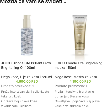
Možda će vam se svideti …
JOICO Blonde Life Brilliant Glow
JOICO Blonde Life Brightening
Brightening Oil 100ml
maska 150ml
Nega kose
,
Ulje za kosu i serumi
Nega kose
,
Maska za kosu
4,690.00
RSD
4,190.00
RSD
Prodato proizvoda:
1
Prodato proizvoda:
1
Pruža intenzivan sjaj i svilenkastu
Pruža intenzivnu hidrataciju i
teksturu kosi.
obnavlja oštećenu kosu.
Održava boju plave kose
Osvetljava i pojačava sjaj plave
živopisnom i sjajnom.
kose bez ispiranja boje.