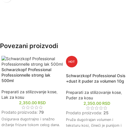
kose, čineći je mekom i sjajnom.
njenu elastičnost i vitalnost.
Podržava rezultate keratinskog
Ostavlja dugotrajan miris i osećaj
tretmana, produžavajući efekat
svežine, pružajući luksuzno
ravne i svilenkaste kose.
iskustvo nege kose.
Povezani proizvodi
HOT
Schwarzkopf Professional
Professionnelle strong lak
Schwarzkopf Professional Osis
500ml
+dust it puder za volumen 10g
Preparati za stilizovanje kose
,
Preparati za stilizovanje kose
,
Lak za kosu
Puder za kosu
2,350.00
RSD
2,350.00
RSD
Prodato proizvoda:
79
Prodato proizvoda:
25
Osigurava dugotrajno i snažno
Pruža dugotrajan volumen i
držanje frizure tokom celog dana.
teksturu kosi, čineći je punijom i