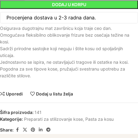
DODAJ U KORPU
Procenjena dostava u 2-3 radna dana.
Osigurava dugotrajnu mat završnicu koja traje ceo dan.
Omogućava fleksibilno oblikovanje frizure bez osećaja težine na
kosi.
Sadrži prirodne sastojke koji neguju i štite kosu od spoljašnjih
uticaja.
Jednostavno se ispira, ne ostavljajući tragove ili ostatke na kosi.
Pogodna za sve tipove kose, pružajući svestranu upotrebu za
različite stilove.
Uporedi
Dodaj u listu želja
Šifra proizvoda:
141
Kategorije:
Preparati za stilizovanje kose
,
Pasta za kosu
Share: