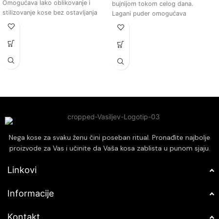
Omogućava lako oblikovanje i
bujnijom tokom celog dana.
stilizovanje kose bez ostavljanja
Lagani puder omogućava
tragova ili ostataka.
jednostavno stilizovanje i
Štiti kosu od vlage i spoljašnjih
oblikovanje frizure bez osećaja
uticaja, zadržavajući frizuru
težine ili lepljivosti.
postojanom.
Mat finiš osigurava prirodan izgled
Brzo se suši i ne otežava kosu,
kose, izbegavajući neželjeni sjaj ili
pružajući prirodan izgled i osećaj.
masni izgled.
Pogodan za sve tipove kose,
Idealno za sve tipove kose,
pružajući profesionalne rezultate
posebno za tanku i beživotnu kosu
kod kuće.
kojoj je potreban dodatni volumen.
Jednostavna primena omogućava
brzo osvežavanje frizure u bilo
koje vreme i na bilo kom mestu.
Nega kose za svaku ženu čini poseban ritual. Pronađite najbolje
proizvode za Vas i učinite da Vaša kosa zablista u punom sjaju.
Linkovi
Informacije
Kontakt