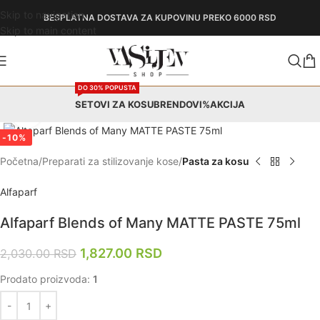
Skip to navigation
BESPLATNA DOSTAVA
ZA KUPOVINU PREKO 6000 RSD
Skip to main content
DO 30% POPUSTA
SETOVI ZA KOSU
BRENDOVI
%AKCIJA
Zumiraj
-10%
Početna
Preparati za stilizovanje kose
Pasta za kosu
Alfaparf
Alfaparf Blends of Many MATTE PASTE 75ml
1,827.00
RSD
2,030.00
RSD
Prodato proizvoda:
1