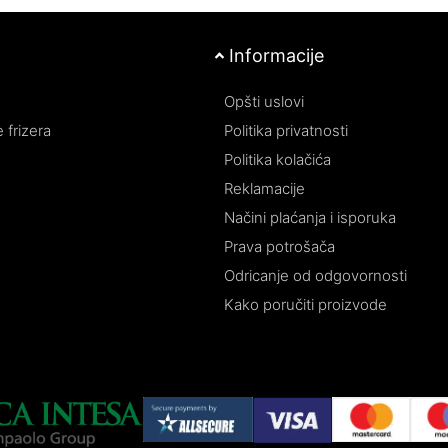
dostupno po sniženoj ceni.
Informacije
Opšti uslovi
 frizera
Politika privatnosti
Politika kolačića
Reklamacije
Načini plaćanja i isporuka
Prava potrošača
Odricanje od odgovornosti
Kako poručiti proizvode