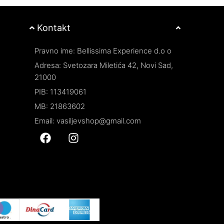
Kontakt
Pravno ime: Bellissima Experience d.o o
Adresa: Svetozara Miletića 42, Novi Sad,
21000
PIB: 113419061
MB: 21863602
Email: vasiljevshop@gmail.com