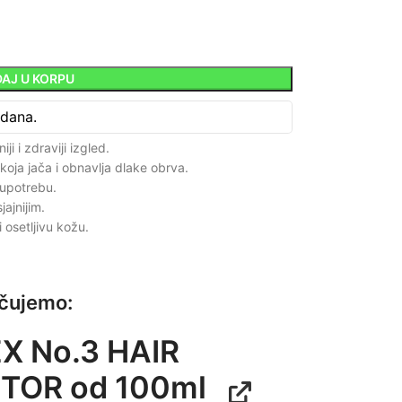
AJ U KORPU
 dana.
i i zdraviji izgled.
oja jača i obnavlja dlake obrva.
 upotrebu.
jajnijim.
 osetljivu kožu.
učujemo:
X No.3 HAIR
TOR od 100ml