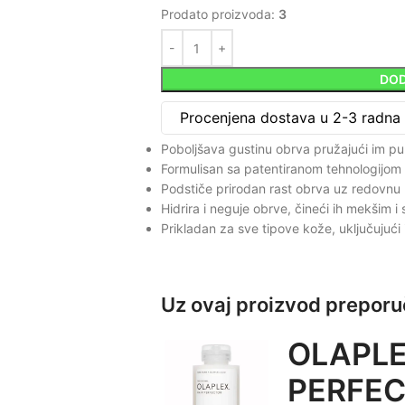
Prodato proizvoda:
3
DOD
Procenjena dostava u 2-3 radna
Poboljšava gustinu obrva pružajući im punij
Formulisan sa patentiranom tehnologijom k
Podstiče prirodan rast obrva uz redovnu
Hidrira i neguje obrve, čineći ih mekšim i s
Prikladan za sve tipove kože, uključujući i
Uz ovaj proizvod prepor
OLAPLE
PERFEC