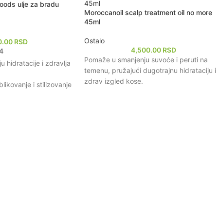
ods ulje za bradu
Moroccanoil scalp treatment oil no more
45ml
Ostalo
0.00
RSD
4,500.00
RSD
4
Pomaže u smanjenju suvoće i peruti na
hidratacije i zdravlja
temenu, pružajući dugotrajnu hidrataciju i
zdrav izgled kose.
ikovanje i stilizovanje
Obogaćen arganovim uljem, poznatim po
svojim hranljivim i regenerativnim
taciju kože ispod brade.
svojstvima, koji revitalizuje kosu od koren
sastojcima koji neguju
do vrhova.
Lagane teksture koja se brzo upija, ne
svežavajući miris.
ostavljajući masne tragove, čineći kosu
mekom i sjajnom.
Formulisan sa prirodnim sastojcima koji
umiruju iritacije i poboljšavaju cirkulaciju n
temenu, podstičući rast zdrave kose.
Praktično pakovanje od 45ml idealno za
putovanja ili svakodnevnu upotrebu, sada