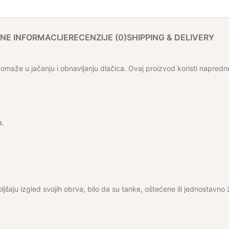
NE INFORMACIJE
RECENZIJE (0)
SHIPPING & DELIVERY
omaže u jačanju i obnavljanju dlačica. Ovaj proizvod koristi napredn
a.
šaju izgled svojih obrva, bilo da su tanke, oštećene ili jednostavno 