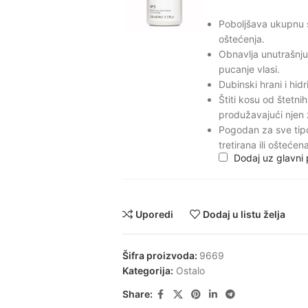
Poboljšava ukupnu s
oštećenja.
Obnavlja unutrašnju 
pucanje vlasi.
Dubinski hrani i hid
Štiti kosu od štetnih
produžavajući njen 
Pogodan za sve tipov
tretirana ili ošteće
Dodaj uz glavni
Uporedi
Dodaj u listu želja
Šifra proizvoda:
9669
Kategorija:
Ostalo
Share: