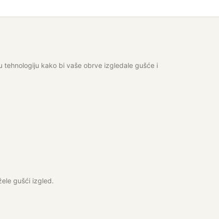
u tehnologiju kako bi vaše obrve izgledale gušće i
žele gušći izgled.