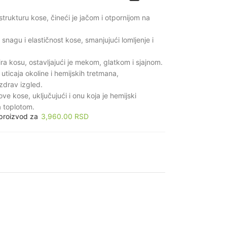
trukturu kose, čineći je jačom i otpornijom na
snagu i elastičnost kose, smanjujući lomljenje i
rira kosu, ostavljajući je mekom, glatkom i sjajnom.
 uticaja okoline i hemijskih tretmana,
zdrav izgled.
e kose, uključujući i onu koja je hemijski
na toplotom.
 proizvod za
3,960.00
RSD