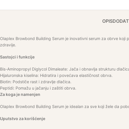
OPIS
DODAT
Olaplex Browbond Building Serum je inovativni serum za obrve koji p
zdravije.
Sastojci i funkcije
Bis-Aminopropyl Diglycol Dimaleate: Jača i obnavlja strukturu dlačic
Hijaluronska kiselina: Hidratira i povećava elastičnost obrva.
Biotin: Podstiče rast i zdravlje dlačica.
Peptidi: Pomažu u jačanju i zaštiti obrva.
Za koga je namenjen
Olaplex Browbond Building Serum je idealan za sve koji žele da pobolj
Uputstvo za korišćenje