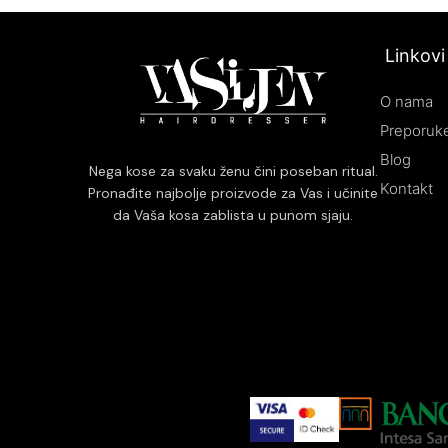
Linkovi
O nama
Preporuke
Blog
Nega kose za svaku ženu čini poseban ritual.
Kontakt
Pronađite najbolje proizvode za Vas i učinite
da Vaša kosa zablista u punom sjaju.