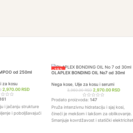
-25%
MPOO od 250ml
OLAPLEX BONDING OIL No7 od 30ml
NAJPRODAVANIJE!
 za kosu
Nega kose
,
Ulje za kosu i serumi
2,970.00
RSD
2,970.00
RSD
D
3,960.00
RSD
161
Prodato proizvoda:
147
 i jačanju strukture
Pruža intenzivnu hidrataciju i sjaj kosi,
jenje i poboljšavajući
čineći je mekšom i lakšom za oblikovanje.
Smanjuje kovrdžavost i statički elektricitet
vlasište, uklanjajući
omogućavajući glatku i urednu frizuru.
 proizvoda bez