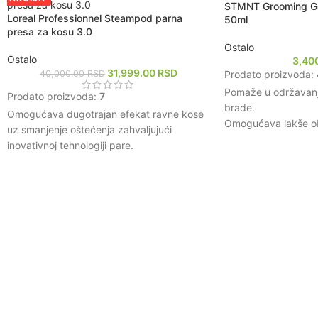
STMNT Grooming Go
onu koja je hemijski tretirana ili oštećena
Loreal Professionnel Steampod parna
50ml
toplotom.
presa za kosu 3.0
Ostalo
Ostalo
3,40
31,999.00
RSD
Prodato proizvoda:
40,000.00
RSD
Pomaže u održavanju 
Prodato proizvoda:
7
brade.
Omogućava dugotrajan efekat ravne kose
Omogućava lakše obl
uz smanjenje oštećenja zahvaljujući
brade.
inovativnoj tehnologiji pare.
Smanjuje svrab i iri
Pruža brže i efikasnije stilizovanje kose u
Obogaćen prirodnim 
poređenju sa tradicionalnim presama za
dlaku.
kosu.
Ostavlja prijatan i o
Održava prirodnu vlažnost kose, čineći je
glatkom i sjajnom nakon svakog korišćenja.
Fleksibilan dizajn omogućava lako kreiranje
različitih stilova, uključujući ravnu kosu i
talase.
Ergonomski oblik i lagana konstrukcija
olakšavaju rukovanje i smanjuju zamor
tokom upotrebe.