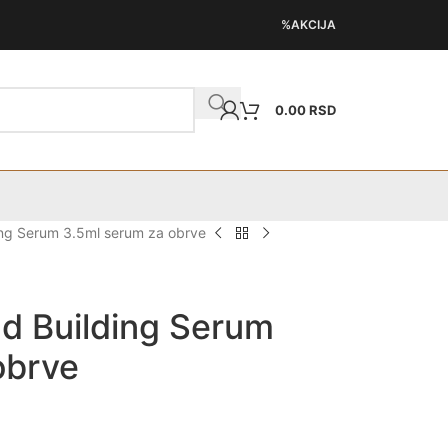
%AKCIJA
0.00
RSD
ng Serum 3.5ml serum za obrve
d Building Serum
obrve