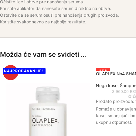
Očistite lice i obrve pre nanošenja seruma.
Koristite aplikator da nanesete serum direktno na obrve.
Ostavite da se serum osuši pre nanošenja drugih proizvoda.
Koristite svakodnevno za najbolje rezultate.
Možda će vam se svideti …
NAJPRODAVANIJE!
-25%
HOT
OLAPLEX No4 SHA
NAJPRODAVANIJE!
Nega kose
,
Šamponi
3,960.00
RS
Prodato proizvoda:
Pomaže u obnavljanju
kose, smanjujući loml
ukupnu otpornost.
Dubinski čisti kosu i 
nečistoće i ostatke