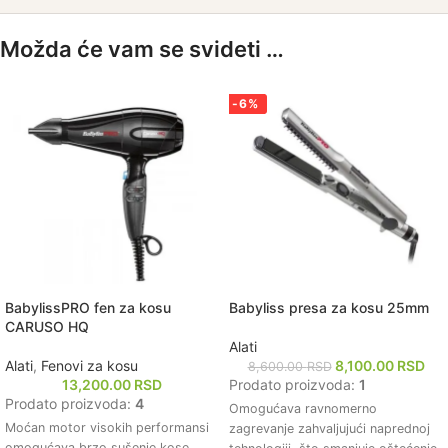
Možda će vam se svideti …
-6%
BabylissPRO fen za kosu
Babyliss presa za kosu 25mm
CARUSO HQ
Alati
Alati
,
Fenovi za kosu
8,100.00
RSD
8,600.00
RSD
13,200.00
RSD
Prodato proizvoda:
1
Prodato proizvoda:
4
Omogućava ravnomerno
Moćan motor visokih performansi
zagrevanje zahvaljujući naprednoj
omogućava brzo sušenje kose,