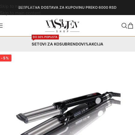
Skip to navigation
BESPLATNA DOSTAVA
ZA KUPOVINU PREKO 6000 RSD
Skip to main content
DO 30% POPUSTA
SETOVI ZA KOSU
BRENDOVI
%AKCIJA
-5%