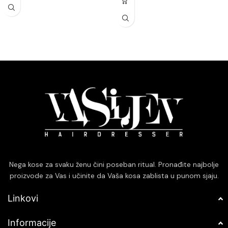
statičkog elektriciteta.
potezu, smanjujući vreme potrebno
Ergonomski dizajn olakšava
za stilizovanje.
rukovanje i omogućava
Keramički premaz cevi osigurava
jednostavno oblikovanje kose, čak
glatko klizanje kroz kosu,
i za one sa manje iskustva u
smanjujući rizik od oštećenja i
stilizovanju.
lomljenja vlasi.
Brzo zagrevanje štedi vreme,
Višestruka podešavanja
omogućavajući vam da brzo
temperature omogućavaju
postignete željeni izgled, idealno
prilagođavanje različitim tipovima
za užurbane jutarnje rutine.
kose, pružajući optimalne rezultate
Izdržljiva konstrukcija garantuje
bez pregrevanja.
dugotrajnu upotrebu, pružajući
Ergonomski dizajn i lagana
pouzdanost i kvalitet u
konstrukcija omogućavaju
svakodnevnom stilizovanju kose.
jednostavno rukovanje i smanjuju
umor ruku tokom dužeg korišćenja.
Nega kose za svaku ženu čini poseban ritual. Pronađite najbolje
proizvode za Vas i učinite da Vaša kosa zablista u punom sjaju.
Linkovi
Informacije