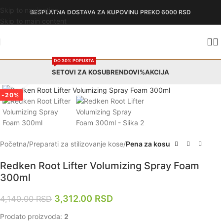
Skip to navigation
BESPLATNA DOSTAVA
ZA KUPOVINU PREKO 6000 RSD
Skip to main content
DO 30% POPUSTA
SETOVI ZA KOSU
BRENDOVI
%AKCIJA
Zumiraj
-20%
Početna
Preparati za stilizovanje kose
Pena za kosu
Redken Root Lifter Volumizing Spray Foam
300ml
3,312.00
RSD
4,140.00
RSD
Prodato proizvoda:
2