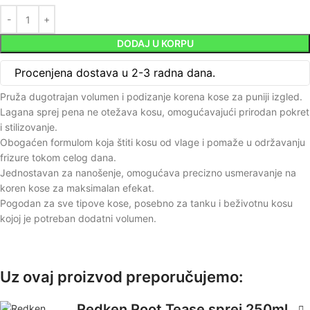
DODAJ U KORPU
Procenjena dostava u 2-3 radna dana.
Pruža dugotrajan volumen i podizanje korena kose za puniji izgled.
Lagana sprej pena ne otežava kosu, omogućavajući prirodan pokret
i stilizovanje.
Obogaćen formulom koja štiti kosu od vlage i pomaže u održavanju
frizure tokom celog dana.
Jednostavan za nanošenje, omogućava precizno usmeravanje na
koren kose za maksimalan efekat.
Pogodan za sve tipove kose, posebno za tanku i beživotnu kosu
kojoj je potreban dodatni volumen.
Uz ovaj proizvod preporučujemo:
Redken Root Tease sprej 250ml