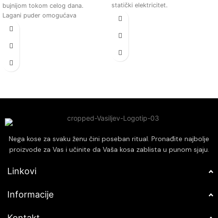
statički elektricitet.
bujnijom tokom celog dana.
Lagani sprej koji ne otežava kosu i
Lagani puder omogućava
ne ostavlja tragove.
jednostavno stilizovanje i
Pogodan za sve tipove kose,
oblikovanje frizure bez osećaja
pružajući profesionalne rezultate.
težine ili lepljivosti.
Brza i jednostavna primena za
Mat finiš osigurava prirodan izgled
svakodnevnu upotrebu.
kose, izbegavajući neželjeni sjaj ili
masni izgled.
Idealno za sve tipove kose,
posebno za tanku i beživotnu kosu
kojoj je potreban dodatni volumen.
Jednostavna primena omogućava
brzo osvežavanje frizure u bilo
koje vreme i na bilo kom mestu.
Nega kose za svaku ženu čini poseban ritual. Pronađite najbolje
proizvode za Vas i učinite da Vaša kosa zablista u punom sjaju.
Linkovi
Informacije
Kontakt