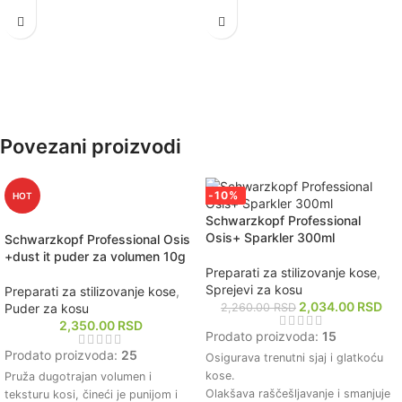
je mekom i sjajnom nakon svakog
uzrokovanih toplotnim
pranja.
oblikovanjem i spoljnim faktorima.
Štiti kosu od štetnih spoljašnjih
Poboljšava elastičnost kose,
uticaja i toplotnog oblikovanja.
smanjujući lomljenje i pucanje
Pogodan za sve tipove kose,
krajeva.
uključujući i hemijski tretiranu kosu.
Pogodan za sve tipove kose,
uključujući i hemijski tretiranu kosu.
Povezani proizvodi
-10%
HOT
Schwarzkopf Professional
Osis+ Sparkler 300ml
Schwarzkopf Professional Osis
+dust it puder za volumen 10g
Preparati za stilizovanje kose
,
Sprejevi za kosu
Preparati za stilizovanje kose
,
2,034.00
RSD
Puder za kosu
2,260.00
RSD
2,350.00
RSD
Prodato proizvoda:
15
Prodato proizvoda:
25
Osigurava trenutni sjaj i glatkoću
kose.
Pruža dugotrajan volumen i
Olakšava raščešljavanje i smanjuje
teksturu kosi, čineći je punijom i