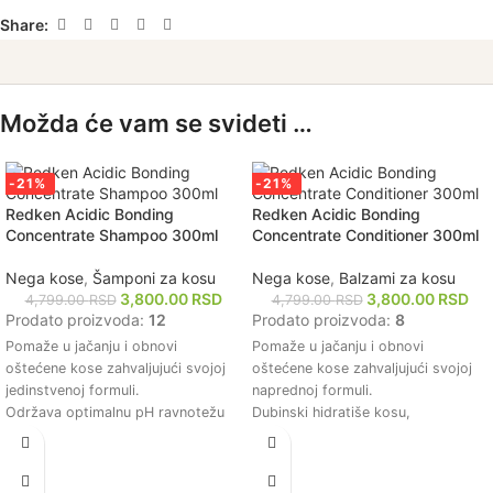
Share:
Možda će vam se svideti …
-21%
-21%
Redken Acidic Bonding
Redken Acidic Bonding
Concentrate Shampoo 300ml
Concentrate Conditioner 300ml
Nega kose
,
Šamponi za kosu
Nega kose
,
Balzami za kosu
3,800.00
RSD
3,800.00
RSD
4,799.00
RSD
4,799.00
RSD
Prodato proizvoda:
12
Prodato proizvoda:
8
Pomaže u jačanju i obnovi
Pomaže u jačanju i obnovi
oštećene kose zahvaljujući svojoj
oštećene kose zahvaljujući svojoj
jedinstvenoj formuli.
naprednoj formuli.
Održava optimalnu pH ravnotežu
Dubinski hidratiše kosu,
vlasišta, čime se smanjuje lomljenje
ostavljajući je mekom i glatkom na
kose.
dodir.
Dubinski hidrira kosu, ostavljajući
Štiti kosu od daljih oštećenja