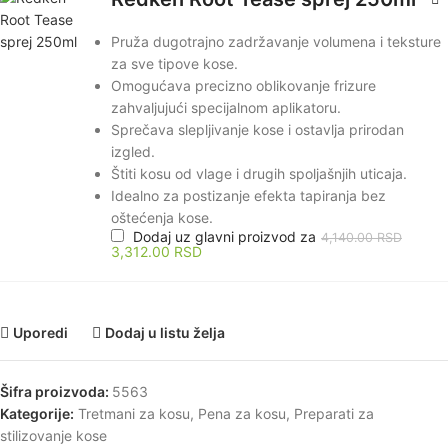
Pruža dugotrajno zadržavanje volumena i teksture
za sve tipove kose.
Omogućava precizno oblikovanje frizure
zahvaljujući specijalnom aplikatoru.
Sprečava slepljivanje kose i ostavlja prirodan
izgled.
Štiti kosu od vlage i drugih spoljašnjih uticaja.
Idealno za postizanje efekta tapiranja bez
oštećenja kose.
Dodaj uz glavni proizvod za
4,140.00
RSD
3,312.00
RSD
Uporedi
Dodaj u listu želja
Šifra proizvoda:
5563
Kategorije:
Tretmani za kosu
,
Pena za kosu
,
Preparati za
stilizovanje kose