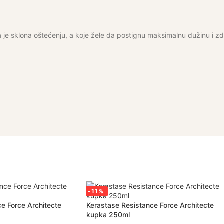
e sklona oštećenju, a koje žele da postignu maksimalnu dužinu i zd
-11%
e Force Architecte
Kerastase Resistance Force Architecte
kupka 250ml