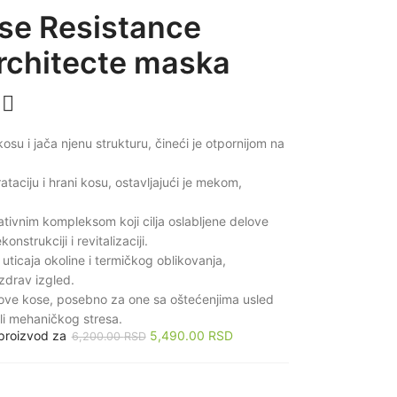
se Resistance
rchitecte maska
su i jača njenu strukturu, čineći je otpornijom na
taciju i hrani kosu, ostavljajući je mekom,
ativnim kompleksom koji cilja oslabljene delove
nstrukciji i revitalizaciji.
h uticaja okoline i termičkog oblikovanja,
zdrav izgled.
ove kose, posebno za one sa oštećenjima usled
ili mehaničkog stresa.
 proizvod za
5,490.00
RSD
6,200.00
RSD