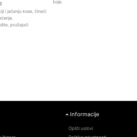
boje.
2
Hidratiše i omekšava kosu, čineći je lakš
ji i jačanju kose, čineći
za oblikovanje i održavanje.
ećenja.
Ojačava strukturu kose, smanjujući
ište, pružajući
lomljenje i pucanje vrhova.
 i smanjujući suvoću.
Ostavlja kosu svilenkastom i sjajnom,
ktivne sastojke koji
poboljšavajući njen prirodni izgled.
 smanjuju gubitak vlasi.
Lagani sprej koji ne otežava kosu, idealan
 zaštitu od spoljašnjih
za svakodnevnu upotrebu.
irodnu lepotu kose.
a omogućava brzo i
kose kod kuće.
Informacije
Opšti uslovi