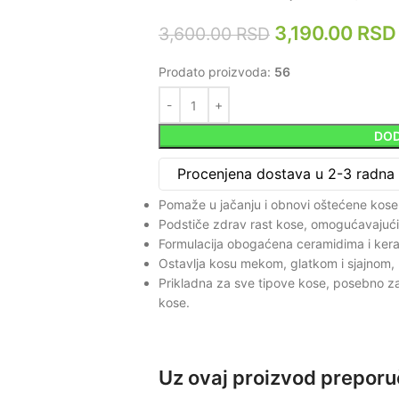
3,190.00
RSD
3,600.00
RSD
Prodato proizvoda:
56
DOD
Procenjena dostava u 2-3 radna
Pomaže u jačanju i obnovi oštećene kose, 
Podstiče zdrav rast kose, omogućavajući p
Formulacija obogaćena ceramidima i kerat
Ostavlja kosu mekom, glatkom i sjajnom, 
Prikladna za sve tipove kose, posebno za o
kose.
Uz ovaj proizvod prepor