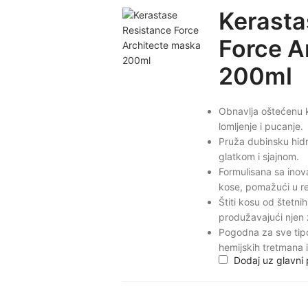
Kerasta
Force A
200ml
Obnavlja oštećenu ko
lomljenje i pucanje.
Pruža dubinsku hidra
glatkom i sjajnom.
Formulisana sa inov
kose, pomažući u reko
Štiti kosu od štetni
produžavajući njen 
Pogodna za sve tip
hemijskih tretmana 
Dodaj uz glavni