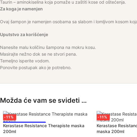
Taurin – aminokiselina koja pomaže u zaštiti kose od oštećenja.
Za koga je namenjen
Ovaj šampon je namenjen osobama sa slabom i lomljivom kosom koja j
Uputstvo za korišćenje
Nanesite malu količinu šampona na mokru kosu.
Masirajte nežno dok se ne stvori pena.
Temeljno isperite vodom.
Ponovite postupak ako je potrebno.
Možda će vam se svideti …
-11%
-11%
NAJPRODAVANIJE!
Kerastase Resistance Therapiste maska
Kerastase Resistanc
200ml
maska 200ml