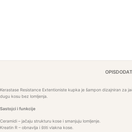
OPIS
DODAT
Kerastase Resistance Extentioniste kupka je šampon dizajniran za jač
dugu kosu bez lomljenja.
Sastojci i funkcije
Ceramidi – jačaju strukturu kose i smanjuju lomljenje.
Kreatin R – obnavlja i štiti vlakna kose.