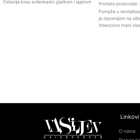
Ostavlja kosu svilenkasto glatkom i sjajnom
Prodato proizvoda:
bez otežavanja.
Pomaže u revitalizaci
Štiti kosu od štetnih uticaja okoline i toplote
je otpornijom na ošt
prilikom stilizovanja.
Intenzivno hrani vlas
Olakšava raščešljavanje i smanjuje lomljenje
dubinsku hidrataciju
kose.
Formulacija sadrži a
Obogaćen arganovim uljem koje je bogato
podstiču rast kose i
vitaminima i antioksidansima.
Osigurava dugotrajnu
uticaja, čuvajući pr
Jednostavna primen
efikasno tretiranje 
Linkovi
O nama