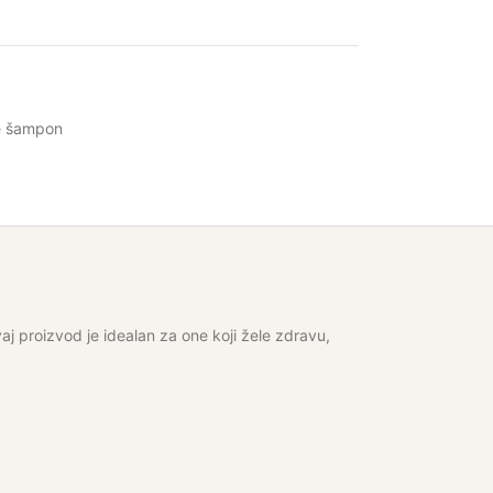
e šampon
j proizvod je idealan za one koji žele zdravu,