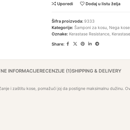
Uporedi
Dodaj u listu želja
Šifra proizvoda:
9333
Kategorije:
Šamponi za kosu
,
Nega kose
Oznake:
Kerastase Resistance
,
Kerastas
Share:
NE INFORMACIJE
RECENZIJE (1)
SHIPPING & DELIVERY
anje i zaštitu kose, pomažući joj da postigne maksimalnu dužinu. Ova