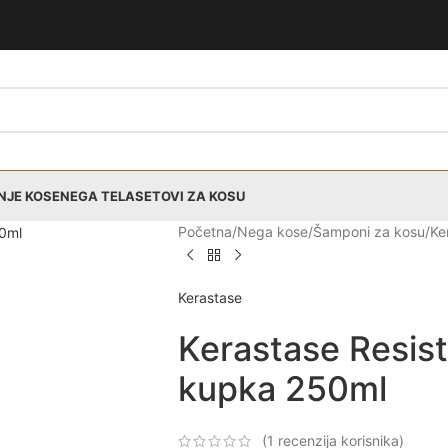
NJE KOSE
NEGA TELA
SETOVI ZA KOSU
Početna
Nega kose
Šamponi za kosu
Ke
Kerastase
Kerastase Resist
kupka 250ml
(
1
recenzija korisnika)