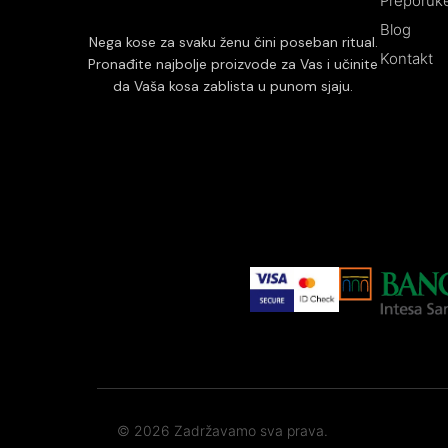
Preporuke
Blog
Nega kose za svaku ženu čini poseban ritual.
Kontakt
Pronađite najbolje proizvode za Vas i učinite
da Vaša kosa zablista u punom sjaju.
© 2026 Zadržavamo sva prava.