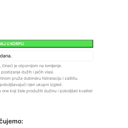
AJ U KORPU
 dana.
čineći je otpornijom na lomljenje.
ostizanje dužih i jačih vlasi.
inom pruža dubinsku hidrataciju i zaštitu.
poboljšavajući njen ukupni izgled.
ne koji žele produžiti dužinu i poboljšati kvalitet
učujemo: