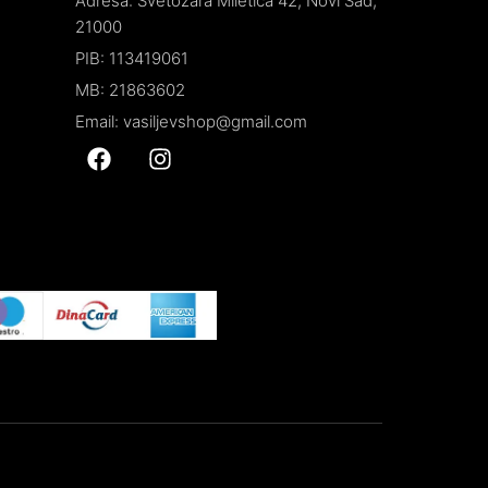
Adresa: Svetozara Miletića 42, Novi Sad,
21000
PIB: 113419061
MB: 21863602
Email: vasiljevshop@gmail.com