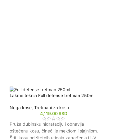
.
Lakme teknia Full defense tretman 250ml
Lakme teknia Fu
Nega kose
,
Tretmani za kosu
Nega kose
,
Ulje 
4,119.00
RSD
2
Pruža zaštitu ko
Pruža dubinsku hidrataciju i obnavlja
zraka, čime se sm
oštećenu kosu, čineći je mekšom i sjajnijom.
održava zdrav iz
Štiti kosu od štetnih uticaja zagađenja i UV