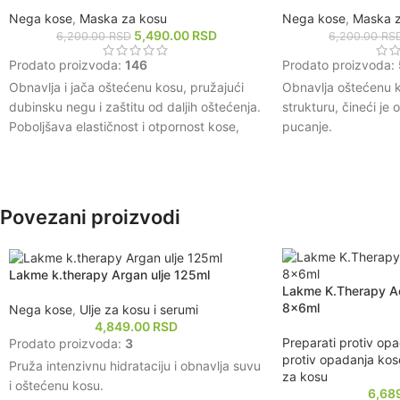
Nega kose
,
Maska za kosu
Nega kose
,
Maska z
5,490.00
RSD
6,200.00
RSD
6,200.00
RS
Prodato proizvoda:
146
Prodato proizvoda:
Obnavlja i jača oštećenu kosu, pružajući
Obnavlja oštećenu k
dubinsku negu i zaštitu od daljih oštećenja.
strukturu, čineći je 
Poboljšava elastičnost i otpornost kose,
pucanje.
čineći je manje sklonom lomljenju i pucanju.
Pruža dubinsku hidra
Dubinski hidrira i hrani kosu, ostavljajući je
ostavljajući je meko
mekom, glatkom i sjajnom.
Formulisana sa ino
Obnavlja strukturu vlasi, vraćajući kosi
koji cilja oslabljen
Povezani proizvodi
prirodni volumen i punoću.
u rekonstrukciji i revi
Štiti kosu od štetnih spoljašnjih uticaja,
Štiti kosu od štetnih 
poput toplote i zagađenja, produžujući
termičkog oblikovan
Lakme k.therapy Argan ulje 125ml
zdrav izgled kose.
zdrav izgled.
Lakme K.Therapy Ac
Pogodna za sve tip
8x6ml
Nega kose
,
Ulje za kosu i serumi
one sa oštećenjima 
4,849.00
RSD
Preparati protiv op
tretmana ili mehanič
Prodato proizvoda:
3
protiv opadanja kos
Pruža intenzivnu hidrataciju i obnavlja suvu
za kosu
i oštećenu kosu.
6,68