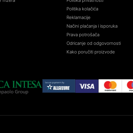
 frizera
Politika privatnosti
Politika kolačića
Reklamacije
Načini plaćanja i isporuka
Prava potrošača
Odricanje od odgovornosti
Kako poručiti proizvode