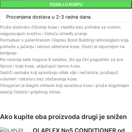
DODAJ U KORPU
Procenjena dostava u 2-3 radna dana.
Pruža dubinsko čišćenje kose i vlasišta bez potrebe za vodom,
osiguravajući svežinu i čistoću između pranja.
Formulisan s patentiranom Olaplex Bond Building tehnologijom koja
pomaže u jačanju i obnovi oštećene kose, čineći je otpornijom na
lomljenje.
Ne ostavlja bele tragove ili ostatke, što ga čini pogodnim za sve
tipove i boje kose, uključujući tamnu kosu.
Sadrži sastojke koji apsorbuju višak ulja i nečistoće, pružajući
volumen i teksturu bez otežavanja kose.
Obogaćen je blagim mirisom koji osvežava kosu i pruža dugotrajan
osećaj čistoće i prijatnog mirisa.
Ako kupite oba proizvoda drugi je snižen
OLAPLEX No5 CONDITIONER od