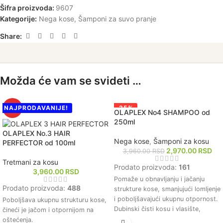
Šifra proizvoda:
9607
Kategorije:
Nega kose
,
Šamponi za suvo pranje
Share:
Možda će vam se svideti …
NAJPRODAVANIJE!
-25%
HOT
OLAPLEX No4 SHAMPOO od
NAJPRODAVANIJE!
250ml
OLAPLEX No.3 HAIR
Nega kose
,
Šamponi za kosu
PERFECTOR od 100ml
2,970.00
RSD
3,960.00
RSD
Tretmani za kosu
Prodato proizvoda:
161
3,960.00
RSD
Pomaže u obnavljanju i jačanju
Prodato proizvoda:
488
strukture kose, smanjujući lomljenje
i poboljšavajući ukupnu otpornost.
Poboljšava ukupnu strukturu kose,
Dubinski čisti kosu i vlasište,
čineći je jačom i otpornijom na
uklanjajući nečistoće i ostatke
oštećenja.