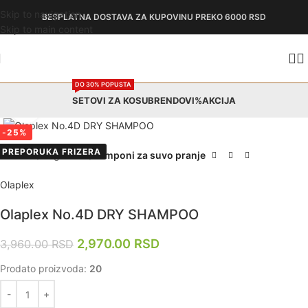
Skip to navigation
BESPLATNA DOSTAVA
ZA KUPOVINU PREKO 6000 RSD
Skip to main content
DO 30% POPUSTA
SETOVI ZA KOSU
BRENDOVI
%AKCIJA
Zumiraj
-25%
PREPORUKA FRIZERA
Početna
Nega kose
Šamponi za suvo pranje
Olaplex
Olaplex No.4D DRY SHAMPOO
2,970.00
RSD
3,960.00
RSD
Prodato proizvoda:
20