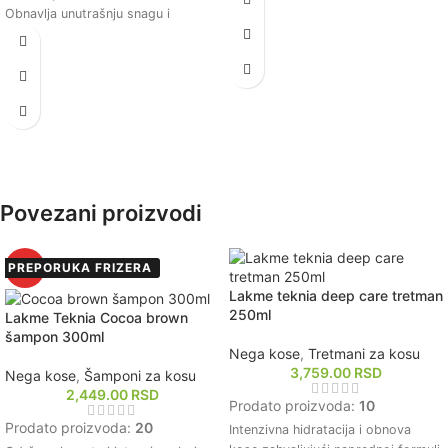
proizvoda bez isušivanja.
Obnavlja unutrašnju snagu i
Održava optimalnu hidrataciju
elastičnost kose, smanjujući
kose, čineći je mekšom i sjajnijom
lomljenje i pucanje vlasi.
nakon svakog pranja.
Dubinski hrani i hidrira kosu,
Formulisan sa patentiranom
ostavljajući je mekom, glatkom i
tehnologijom koja obnavlja
sjajnom.
disulfidne veze u kosi,
Štiti kosu od štetnih uticaja okoline
poboljšavajući njenu elastičnost i
i hemijskih tretmana, produžavajući
teksturu.
njen zdrav izgled.
Pogodan za sve tipove kose,
Pogodan za sve tipove kose,
Povezani proizvodi
uključujući obojenu i hemijski
uključujući i onu koja je hemijski
tretiranu kosu, pružajući
tretirana ili oštećena toplotom.
dugotrajnu zaštitu i zdrav izgled.
PREPORUKA FRIZERA
HOT
Lakme teknia deep care tretman
250ml
Lakme Teknia Cocoa brown
šampon 300ml
Nega kose
,
Tretmani za kosu
3,759.00
RSD
Nega kose
,
Šamponi za kosu
2,449.00
RSD
Prodato proizvoda:
10
Prodato proizvoda:
20
Intenzivna hidratacija i obnova