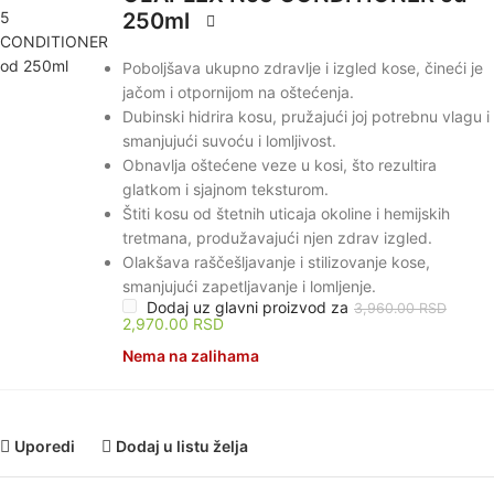
250ml
Poboljšava ukupno zdravlje i izgled kose, čineći je
jačom i otpornijom na oštećenja.
Dubinski hidrira kosu, pružajući joj potrebnu vlagu i
smanjujući suvoću i lomljivost.
Obnavlja oštećene veze u kosi, što rezultira
glatkom i sjajnom teksturom.
Štiti kosu od štetnih uticaja okoline i hemijskih
tretmana, produžavajući njen zdrav izgled.
Olakšava raščešljavanje i stilizovanje kose,
smanjujući zapetljavanje i lomljenje.
Dodaj uz glavni proizvod za
3,960.00
RSD
2,970.00
RSD
Nema na zalihama
Uporedi
Dodaj u listu želja