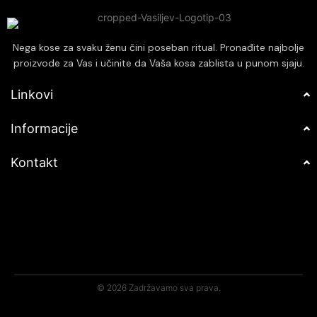
Ne ostavlja masne tragove i brzo
se upija, pružajući dugotrajnu
zaštitu i negu.
Nega kose za svaku ženu čini poseban ritual. Pronađite najbolje
proizvode za Vas i učinite da Vaša kosa zablista u punom sjaju.
Linkovi
Informacije
Kontakt
© 2026 Zadržavamo sva prava.