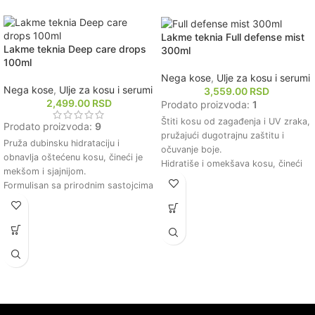
Lakme teknia Full defense mist
Lakme teknia Deep care drops
300ml
100ml
Nega kose
,
Ulje za kosu i serumi
Nega kose
,
Ulje za kosu i serumi
3,559.00
RSD
2,499.00
RSD
Prodato proizvoda:
1
Štiti kosu od zagađenja i UV zraka,
Prodato proizvoda:
9
pružajući dugotrajnu zaštitu i
Pruža dubinsku hidrataciju i
očuvanje boje.
obnavlja oštećenu kosu, čineći je
Hidratiše i omekšava kosu, čineći
mekšom i sjajnijom.
je lakšom za oblikovanje i
Formulisan sa prirodnim sastojcima
održavanje.
koji pomažu u zaštiti kose od
Ojačava strukturu kose, smanjujući
štetnih uticaja okoline.
lomljenje i pucanje vrhova.
Olakšava raščešljavanje i smanjuje
Ostavlja kosu svilenkastom i
lomljenje kose, poboljšavajući njenu
sjajnom, poboljšavajući njen
elastičnost.
prirodni izgled.
Idealno za sve tipove kose,
Lagani sprej koji ne otežava kosu,
posebno za suvu i hemijski
idealan za svakodnevnu upotrebu.
tretiranu kosu koja zahteva
dodatnu negu.