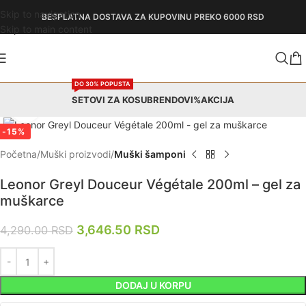
Skip to navigation
BESPLATNA DOSTAVA
ZA KUPOVINU PREKO 6000 RSD
Skip to main content
DO 30% POPUSTA
SETOVI ZA KOSU
BRENDOVI
%AKCIJA
Zumiraj
-15%
Početna
Muški proizvodi
Muški šamponi
Leonor Greyl Douceur Végétale 200ml – gel za
muškarce
3,646.50
RSD
4,290.00
RSD
DODAJ U KORPU