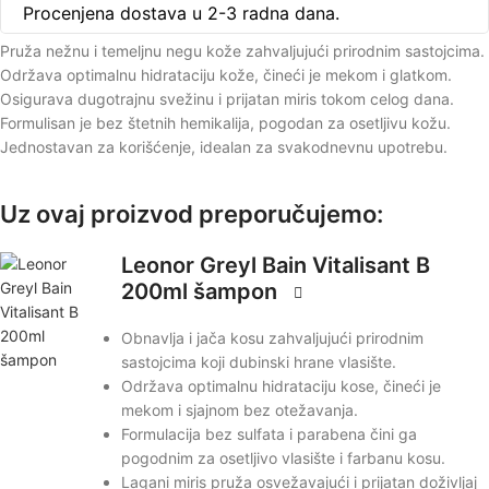
Procenjena dostava u 2-3 radna dana.
Pruža nežnu i temeljnu negu kože zahvaljujući prirodnim sastojcima.
Održava optimalnu hidrataciju kože, čineći je mekom i glatkom.
Osigurava dugotrajnu svežinu i prijatan miris tokom celog dana.
Formulisan je bez štetnih hemikalija, pogodan za osetljivu kožu.
Jednostavan za korišćenje, idealan za svakodnevnu upotrebu.
Uz ovaj proizvod preporučujemo:
Leonor Greyl Bain Vitalisant B
200ml šampon
Obnavlja i jača kosu zahvaljujući prirodnim
sastojcima koji dubinski hrane vlasište.
Održava optimalnu hidrataciju kose, čineći je
mekom i sjajnom bez otežavanja.
Formulacija bez sulfata i parabena čini ga
pogodnim za osetljivo vlasište i farbanu kosu.
Lagani miris pruža osvežavajući i prijatan doživljaj