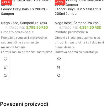
-15%
-15%
Leonor Greyl Bain TS 200ml –
Leonor Greyl Bain Vitalisant B
šampon
200ml šampon
Nega kose
,
Šamponi za kosu
Nega kose
,
Šamponi za kosu
3,799.50
RSD
4,394.50
RSD
4,470.00
RSD
5,170.00
RSD
Prodato proizvoda:
5
Prodato proizvoda:
4
Pomaže u regulaciji proizvodnje
Obnavlja i jača kosu zahvaljujući
sebuma, čime se smanjuje
prirodnim sastojcima koji dubinski
masnoća temena.
hrane vlasište.
Formulisan sa prirodnim sastojcima
Održava optimalnu hidrataciju
koji neguju i jačaju kosu.
kose, čineći je mekom i sjajnom
Ostavlja kosu svežom i laganom,
bez otežavanja.
bez osećaja težine.
Formulacija bez sulfata i parabena
Idealno za masnu kosu, pružajući
čini ga pogodnim za osetljivo
dugotrajnu čistoću i volumen.
vlasište i farbanu kosu.
Bez parabena i silikona, pogodan
Lagani miris pruža osvežavajući i
za osetljivo teme.
prijatan doživljaj prilikom svakog
pranja.
Pomaže u smanjenju lomljenja kose
i poboljšava njenu elastičnost i
Povezani proizvodi
otpornost.