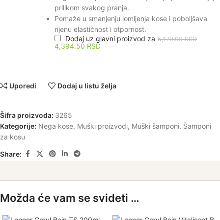
prilikom svakog pranja.
Pomaže u smanjenju lomljenja kose i poboljšava
njenu elastičnost i otpornost.
Dodaj uz glavni proizvod za
5,170.00
RSD
4,394.50
RSD
Uporedi
Dodaj u listu želja
Šifra proizvoda:
3265
Kategorije:
Nega kose
,
Muški proizvodi
,
Muški šamponi
,
Šamponi
za kosu
Share:
Možda će vam se svideti …