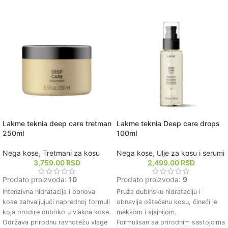
i toplote.
Pogodan za sve tipove kose,
uključujući farbanu kosu.
Lakme teknia deep care tretman
Lakme teknia Deep care drops
250ml
100ml
Nega kose
,
Tretmani za kosu
Nega kose
,
Ulje za kosu i serumi
3,759.00
RSD
2,499.00
RSD
Prodato proizvoda:
10
Prodato proizvoda:
9
Intenzivna hidratacija i obnova
Pruža dubinsku hidrataciju i
kose zahvaljujući naprednoj formuli
obnavlja oštećenu kosu, čineći je
koja prodire duboko u vlakna kose.
mekšom i sjajnijom.
Održava prirodnu ravnotežu vlage
Formulisan sa prirodnim sastojcima