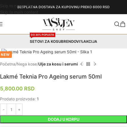
Skip to navigation
BESPLATNA DOSTAVA
ZA KUPOVINU PREKO 6000 RSD
Skip to main content
DO 30% POPUSTA
SETOVI ZA KOSU
BRENDOVI
%AKCIJA
Zumiraj
NEW
Početna
Nega kose
Ulje za kosu i serumi
Lakmé Teknia Pro Ageing serum 50ml
5,800.00
RSD
Prodato proizvoda:
1
DODAJ U KORPU