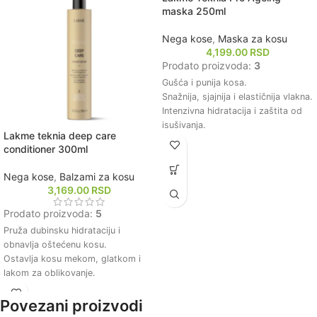
maska 250ml
Nega kose
,
Maska za kosu
4,199.00
RSD
Prodato proizvoda:
3
Gušća i punija kosa.
Snažnija, sjajnija i elastičnija vlakna.
Intenzivna hidratacija i zaštita od
isušivanja.
Lakme teknia deep care
Kosa zdravog izgleda, meka i
conditioner 300ml
zaštićena.
Nega kose
,
Balzami za kosu
3,169.00
RSD
Prodato proizvoda:
5
Pruža dubinsku hidrataciju i
obnavlja oštećenu kosu.
Ostavlja kosu mekom, glatkom i
lakom za oblikovanje.
Sadrži prirodne sastojke koji
poboljšavaju zdravlje kose.
Povezani proizvodi
Štiti kosu od štetnih uticaja okoline