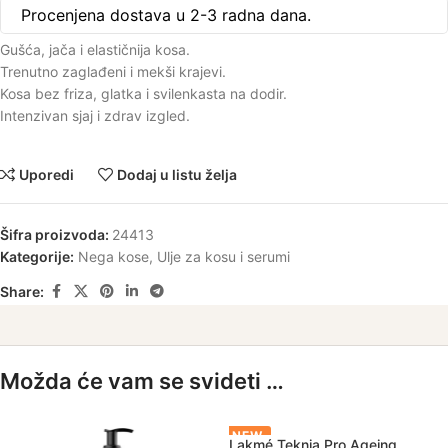
Procenjena dostava u 2-3 radna dana.
Gušća, jača i elastičnija kosa.
Trenutno zaglađeni i mekši krajevi.
Kosa bez friza, glatka i svilenkasta na dodir.
Intenzivan sjaj i zdrav izgled.
Uporedi
Dodaj u listu želja
Šifra proizvoda:
24413
Kategorije:
Nega kose
,
Ulje za kosu i serumi
Share:
Možda će vam se svideti …
NEW
Lakmé Teknia Pro Ageing