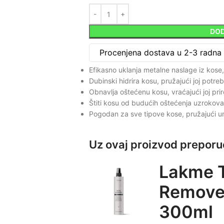
DOD
Procenjena dostava u 2-3 radna
Efikasno uklanja metalne naslage iz kose, 
Dubinski hidrira kosu, pružajući joj potreb
Obnavlja oštećenu kosu, vraćajući joj pr
Štiti kosu od budućih oštećenja uzrokova
Pogodan za sve tipove kose, pružajući un
Uz ovaj proizvod prepor
Lakme 
Remover
300ml