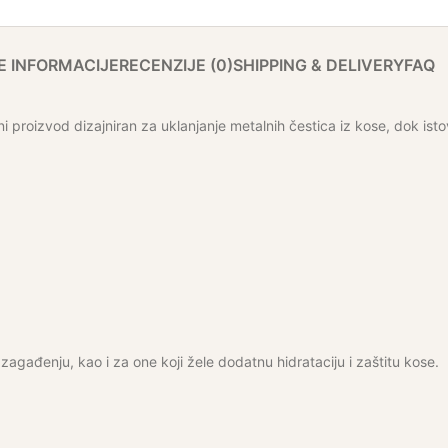
 INFORMACIJE
RECENZIJE (0)
SHIPPING & DELIVERY
FAQ
roizvod dizajniran za uklanjanje metalnih čestica iz kose, dok ist
zagađenju, kao i za one koji žele dodatnu hidrataciju i zaštitu kose.