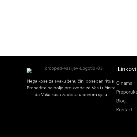
zaštiti kose od štetnih uticaja okoline.
profesionalne rezul
Formulisan je bez sulfata i parabena, što ga
čini pogodnim za svakodnevnu upotrebu.
Ostavlja kosu mirisnom i osveženom
zahvaljujući prijatnom mirisu šafrana.
Linkovi
Nega kose za svaku ženu čini poseban ritual.
O nama
Pronađite najbolje proizvode za Vas i učinite
Preporuke
da Vaša kosa zablista u punom sjaju.
Blog
Kontakt