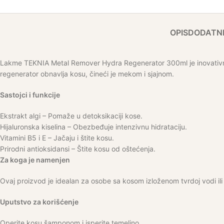
OPIS
DODATNE
Lakme TEKNIA Metal Remover Hydra Regenerator 300ml je inovativni p
regenerator obnavlja kosu, čineći je mekom i sjajnom.
Sastojci i funkcije
Ekstrakt algi – Pomaže u detoksikaciji kose.
Hijaluronska kiselina – Obezbeđuje intenzivnu hidrataciju.
Vitamini B5 i E – Jačaju i štite kosu.
Prirodni antioksidansi – Štite kosu od oštećenja.
Za koga je namenjen
Ovaj proizvod je idealan za osobe sa kosom izloženom tvrdoj vodi ili 
Uputstvo za korišćenje
Operite kosu šamponom i isperite temeljno.