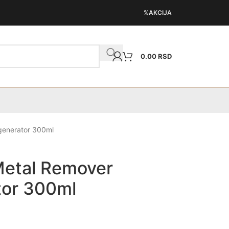
%AKCIJA
0.00
RSD
enerator 300ml
etal Remover
tor 300ml