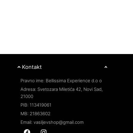
upravljivom.
Pogodan za sve 
ih
suvu i neposlušn
Kontakt
Pravno ime: Bellissima Experience d.o o
Adresa: Svetozara Miletića 42, Novi Sad,
21000
PIB: 113419061
MB: 21863602
Email: vasiljevshop@gmail.com