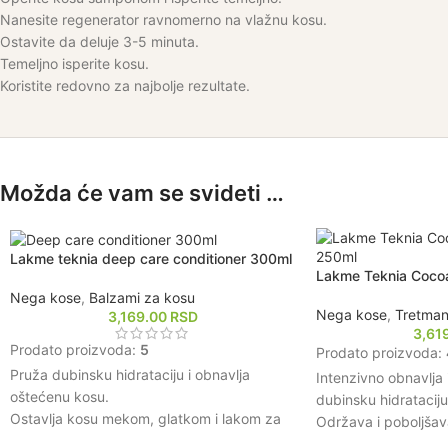
Nanesite regenerator ravnomerno na vlažnu kosu.
Ostavite da deluje 3-5 minuta.
Temeljno isperite kosu.
Koristite redovno za najbolje rezultate.
Možda će vam se svideti …
Lakme teknia deep care conditioner 300ml
Lakme Teknia Coco
Nega kose
,
Balzami za kosu
Nega kose
,
Tretman
3,169.00
RSD
3,61
Prodato proizvoda:
5
Prodato proizvoda:
Pruža dubinsku hidrataciju i obnavlja
Intenzivno obnavlja 
oštećenu kosu.
dubinsku hidrataciju i
Ostavlja kosu mekom, glatkom i lakom za
Održava i poboljšav
oblikovanje.
produžavajući trajno