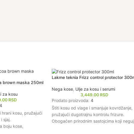
Lakme teknia Frizz control protector 300
a brown maska 250ml
Nega kose
,
Ulje za kosu i serumi
i za kosu
3,449.00
RSD
9.00
RSD
Prodato proizvoda:
4
4
Štiti kosu od vlage i smanjuje kovrdžanje,
i hrani kosu, pružajući
pružajući dugotrajnu kontrolu frizure.
 sjaj.
Obogaćen prirodnim sastojcima koji negu
a boju kose,
kosu i poboljšavaju njenu elastičnost.
st i intenzitet smeđih