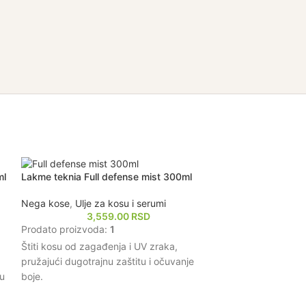
-10%
ml
Lakme teknia Full defense mist 300ml
Lakme teknia Friz
300ml
Nega kose
,
Ulje za kosu i serumi
3,559.00
RSD
Nega kose
,
Balz
Prodato proizvoda:
1
3,119.0
Štiti kosu od zagađenja i UV zraka,
Prodato proizvo
pružajući dugotrajnu zaštitu i očuvanje
Pruža dubinsku hi
ju
boje.
kovrdžanja za gla
Hidratiše i omekšava kosu, čineći je lakšom
Obogaćen prirodn