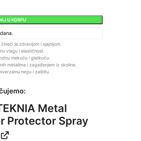
AJ U KORPU
 dana.
čineći je zdravijom i sjajnijom.
nu vlagu i elastičnost.
irodnu mekoću i glatkoću.
nih metalima i zagađenjem iz okoline.
iverzalnu negu i zaštitu.
učujemo:
TEKNIA Metal
 Protector Spray