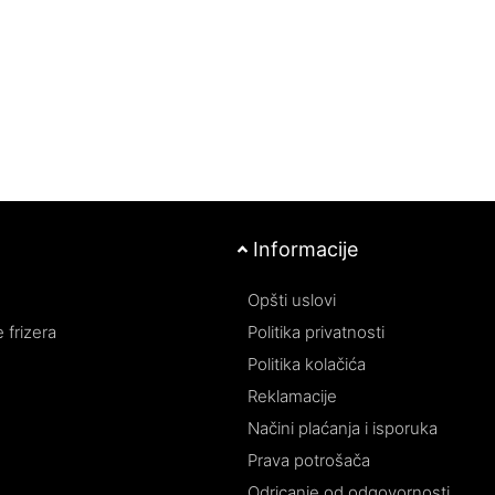
tate kod kuće.
Osigurava dugotrajnu zaštitu od spoljašnj
uticaja, čuvajući prirodnu lepotu kose.
Jednostavna primena omogućava brzo i
efikasno tretiranje kose kod kuće.
Informacije
Opšti uslovi
 frizera
Politika privatnosti
Politika kolačića
Reklamacije
Načini plaćanja i isporuka
Prava potrošača
Odricanje od odgovornosti