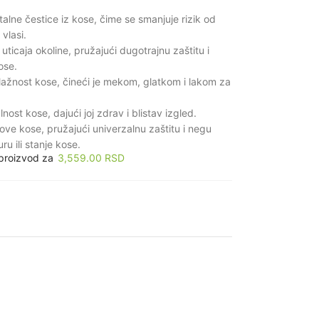
alne čestice iz kose, čime se smanjuje rizik od
 vlasi.
 uticaja okoline, pružajući dugotrajnu zaštitu i
ose.
ažnost kose, čineći je mekom, glatkom i lakom za
alnost kose, dajući joj zdrav i blistav izgled.
ove kose, pružajući univerzalnu zaštitu i negu
ru ili stanje kose.
 proizvod za
3,559.00
RSD