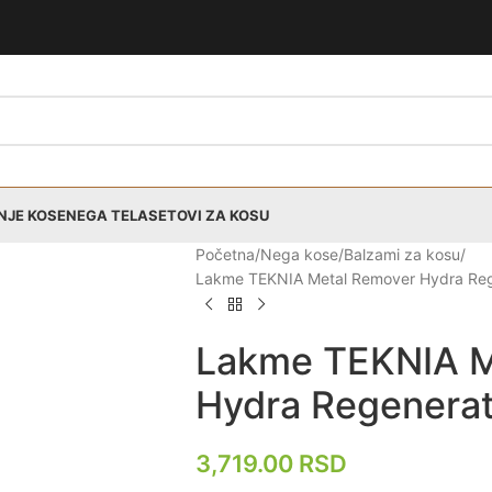
NJE KOSE
NEGA TELA
SETOVI ZA KOSU
Početna
Nega kose
Balzami za kosu
Lakme TEKNIA Metal Remover Hydra Reg
Lakme TEKNIA M
Hydra Regenera
3,719.00
RSD