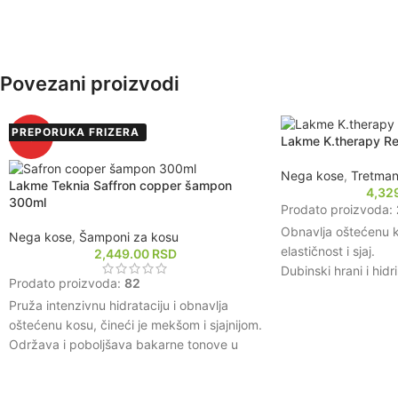
Sadrži prirodne sastojke koji poboljšavaju
tonova.
zdravlje kose.
Formulacija obogać
Štiti kosu od štetnih uticaja okoline i
sastojcima koji poma
toplote.
oštećenja i spoljašnji
Povezani proizvodi
Pogodan za sve tipove kose, uključujući
Ostavlja kosu mekom
farbanu kosu.
oblikovanje, smanjuj
PREPORUKA FRIZERA
neposlušnost.
HOT
Lakme K.therapy R
Prikladna za sve tip
personalizovanu negu
Nega kose
,
Tretman
Lakme Teknia Saffron copper šampon
4,32
300ml
Prodato proizvoda:
Obnavlja oštećenu ko
Nega kose
,
Šamponi za kosu
elastičnost i sjaj.
2,449.00
RSD
Dubinski hrani i hidri
Prodato proizvoda:
82
mekšom i lakšom za 
Pruža intenzivnu hidrataciju i obnavlja
Sadrži prirodne sas
oštećenu kosu, čineći je mekšom i sjajnijom.
zaštiti kose od dalji
Održava i poboljšava bakarne tonove u
Poboljšava teksturu
kosi, produžavajući trajnost boje.
lomljenje i ispucale 
Sadrži prirodne sastojke koji pomažu u
Prikladna za sve tip