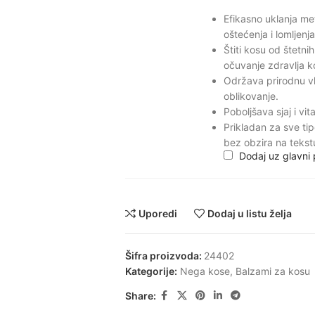
Efikasno uklanja met
oštećenja i lomljenja
Štiti kosu od štetnih
očuvanje zdravlja k
Održava prirodnu vl
oblikovanje.
Poboljšava sjaj i vit
Prikladan za sve tip
bez obzira na tekstu
Dodaj uz glavni
Uporedi
Dodaj u listu želja
Šifra proizvoda:
24402
Kategorije:
Nega kose
,
Balzami za kosu
Share: