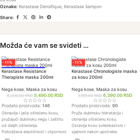
Oznake:
Kerastase Densifique
,
Kerastase šampon
Share:
Možda će vam se svideti …
-11%
-11%
NAJPRODAVANIJE!
Kerastase Resistance
Kerastase Chronologiste maska
Therapiste maska 200ml
za kosu 200ml
Nega kose
,
Maska za kosu
Nega kose
,
Maska za kosu
5,490.00
RSD
6,390.00
RSD
6,200.00
RSD
7,199.00
RSD
Prodato proizvoda:
146
Prodato proizvoda:
90
Obnavlja i jača oštećenu kosu,
Pruža dubinsku hidrataciju i
pružajući dubinsku negu i zaštitu
obnavlja oštećenu kosu.
od daljih oštećenja.
Ostavlja kosu svilenkastom i
Poboljšava elastičnost i otpornost
sjajnom nakon upotrebe.
kose, čineći je manje sklonom
Jača strukturu dlake i smanjuje