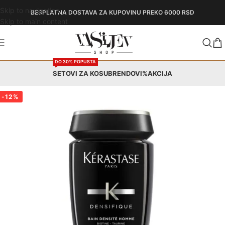
Skip to navigation
BESPLATNA DOSTAVA
ZA KUPOVINU PREKO 6000 RSD
Skip to main content
DO 30% POPUSTA
SETOVI ZA KOSU
BRENDOVI
%AKCIJA
-12%