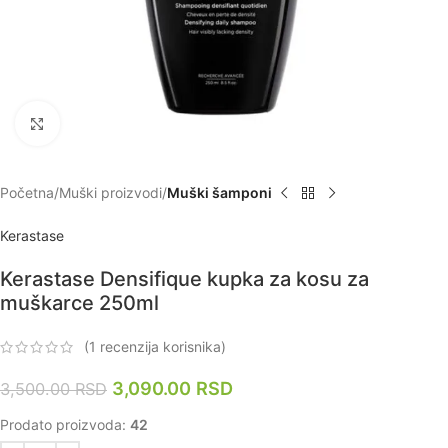
Zumiraj
Početna
Muški proizvodi
Muški šamponi
Kerastase
Kerastase Densifique kupka za kosu za
muškarce 250ml
(
1
recenzija korisnika)
3,090.00
RSD
3,500.00
RSD
Prodato proizvoda:
42