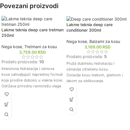
lomljenju i pucanju.
lomljenje kose.
Povezani proizvodi
Dubinski hidrira i hrani kosu,
Štiti kosu od štetnih spoljašnjih
ostavljajući je mekom, glatkom i
uticaja i zagađenja.
sjajnom.
Održava boju kose intenzivnom i
Lakme teknia deep care
Obnavlja strukturu vlasi, vraćajući
dugotrajnijom.
Lakme teknia deep care tretman
conditioner 300ml
kosi prirodni volumen i punoću.
250ml
Štiti kosu od štetnih spoljašnjih
Nega kose
,
Balzami za kosu
uticaja, poput toplote i zagađenja,
Nega kose
,
Tretmani za kosu
3,169.00
RSD
produžujući zdrav izgled kose.
3,759.00
RSD
Prodato proizvoda:
5
Prodato proizvoda:
10
Pruža dubinsku hidrataciju i
Intenzivna hidratacija i obnova
obnavlja oštećenu kosu.
kose zahvaljujući naprednoj formuli
Ostavlja kosu mekom, glatkom i
koja prodire duboko u vlakna kose.
lakom za oblikovanje.
Održava prirodnu ravnotežu vlage
Sadrži prirodne sastojke koji
u kosi, čineći je mekom, glatkom i
poboljšavaju zdravlje kose.
lakom za oblikovanje.
Štiti kosu od štetnih uticaja okoline
Obogaćen prirodnim sastojcima
i toplote.
koji pomažu u zaštiti kose od
Pogodan za sve tipove kose,
oštećenja uzrokovanih spoljnim
uključujući farbanu kosu.
faktorima.
Poboljšava elastičnost i otpornost