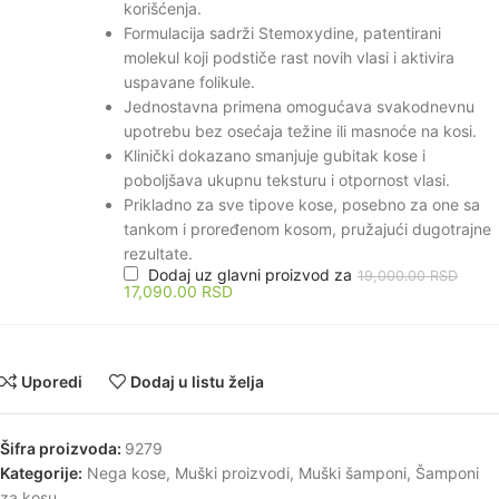
korišćenja.
Formulacija sadrži Stemoxydine, patentirani
molekul koji podstiče rast novih vlasi i aktivira
uspavane folikule.
Jednostavna primena omogućava svakodnevnu
upotrebu bez osećaja težine ili masnoće na kosi.
Klinički dokazano smanjuje gubitak kose i
poboljšava ukupnu teksturu i otpornost vlasi.
Prikladno za sve tipove kose, posebno za one sa
tankom i proređenom kosom, pružajući dugotrajne
rezultate.
Dodaj uz glavni proizvod za
19,000.00
RSD
17,090.00
RSD
Uporedi
Dodaj u listu želja
Šifra proizvoda:
9279
Kategorije:
Nega kose
,
Muški proizvodi
,
Muški šamponi
,
Šamponi
za kosu