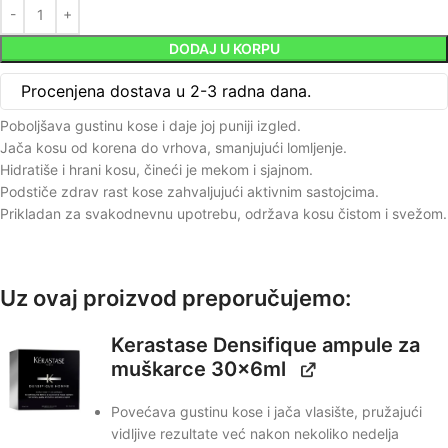
DODAJ U KORPU
Procenjena dostava u 2-3 radna dana.
Poboljšava gustinu kose i daje joj puniji izgled.
Jača kosu od korena do vrhova, smanjujući lomljenje.
Hidratiše i hrani kosu, čineći je mekom i sjajnom.
Podstiče zdrav rast kose zahvaljujući aktivnim sastojcima.
Prikladan za svakodnevnu upotrebu, održava kosu čistom i svežom.
Uz ovaj proizvod preporučujemo:
Kerastase Densifique ampule za
muškarce 30x6ml
Povećava gustinu kose i jača vlasište, pružajući
vidljive rezultate već nakon nekoliko nedelja