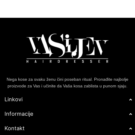
kose, smanjujući lomljenje i pucanje
vrhova.
Idealno za sve tipove kose,
posebno za suvu i oštećenu kosu
kojoj je potrebna dodatna nega i
revitalizacija.
Nega kose za svaku ženu čini poseban ritual. Pronađite najbolje
proizvode za Vas i učinite da Vaša kosa zablista u punom sjaju.
Linkovi
Informacije
Kontakt