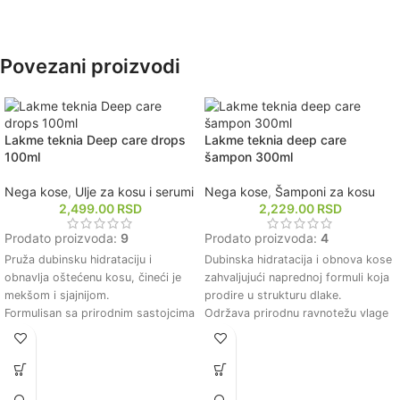
Obogaćen umirujućim ekstraktima
koji pružaju dugotrajnu svežinu i
hidrataciju vlasišta.
Povezani proizvodi
Lakme teknia Deep care drops
Lakme teknia deep care
100ml
šampon 300ml
Nega kose
,
Ulje za kosu i serumi
Nega kose
,
Šamponi za kosu
2,499.00
RSD
2,229.00
RSD
Prodato proizvoda:
9
Prodato proizvoda:
4
Pruža dubinsku hidrataciju i
Dubinska hidratacija i obnova kose
obnavlja oštećenu kosu, čineći je
zahvaljujući naprednoj formuli koja
mekšom i sjajnijom.
prodire u strukturu dlake.
Formulisan sa prirodnim sastojcima
Održava prirodnu ravnotežu vlage
koji pomažu u zaštiti kose od
u kosi, čineći je mekom i sjajnom.
štetnih uticaja okoline.
Štiti kosu od oštećenja
Olakšava raščešljavanje i smanjuje
uzrokovanih spoljnim faktorima i
lomljenje kose, poboljšavajući njenu
toplotnim oblikovanjem.