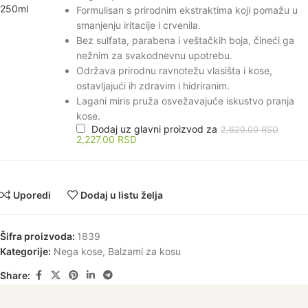
Formulisan s prirodnim ekstraktima koji pomažu u
smanjenju iritacije i crvenila.
Bez sulfata, parabena i veštačkih boja, čineći ga
nežnim za svakodnevnu upotrebu.
Održava prirodnu ravnotežu vlasišta i kose,
ostavljajući ih zdravim i hidriranim.
Lagani miris pruža osvežavajuće iskustvo pranja
kose.
Dodaj uz glavni proizvod za
2,620.00
RSD
2,227.00
RSD
Uporedi
Dodaj u listu želja
Šifra proizvoda:
1839
Kategorije:
Nega kose
,
Balzami za kosu
Share: