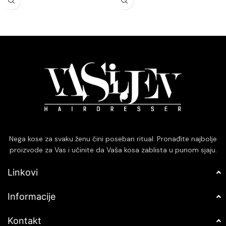
elastičnost.
Pogodan za sve tipove kose,
Idealno za sve tipove kose,
uključujući i farbanu kosu, bez
posebno za suvu i hemijski
narušavanja boje.
tretiranu kosu koja zahteva
Obogaćen prirodnim sastojcima
dodatnu negu.
koji neguju vlasište i podstiču
Ne ostavlja masne tragove i brzo
zdrav rast kose.
se upija, pružajući dugotrajnu
zaštitu i negu.
Nega kose za svaku ženu čini poseban ritual. Pronađite najbolje
proizvode za Vas i učinite da Vaša kosa zablista u punom sjaju.
Linkovi
Informacije
Kontakt