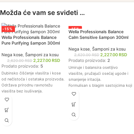
Možda će vam se svideti …
-15%
-15%
Wella Professionals Balance
Wella Professionals Balance
Calm Sensitive šampon 300ml
Pure Purifying šampon 300ml
Nega kose
,
Šamponi za kosu
Nega kose
,
Šamponi za kosu
2,227.00
RSD
2,620.00
RSD
2,227.00
RSD
Prodato proizvoda:
2
2,620.00
RSD
Prodato proizvoda:
5
Umiruje i balansira osetljivo
Dubinsko čišćenje vlasišta i kose
vlasište, pružajući osećaj ugode i
od nečistoća i ostataka proizvoda.
smanjenje iritacija.
Održava prirodnu ravnotežu
Formulisan s blagim sastojcima koji
vlasišta bez isušivanja.
nežno čiste kosu bez isušivanja ili
Formulacija bez parabena i sulfata
oštećenja.
pogodna za osetljivo vlasište.
Pomaže u održavanju prirodne
Ostavlja kosu svežom, laganom i
ravnoteže vlasišta, čineći kosu
punom volumena.
zdravijom i sjajnijom.
Pogodan za sve tipove kose,
Idealno za svakodnevnu upotrebu,
uključujući i farbanu kosu.
pogodan za sve tipove kose,
uključujući i farbanu kosu.