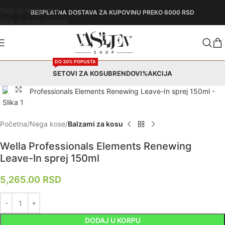
Skip to navigation
BESPLATNA DOSTAVA
ZA KUPOVINU PREKO 6000 RSD
Skip to main content
DO 30% POPUSTA
SETOVI ZA KOSU
BRENDOVI
%AKCIJA
Zumiraj
Početna
Nega kose
Balzami za kosu
Wella Professionals Elements Renewing
Leave-In sprej 150ml
5,265.00
RSD
DODAJ U KORPU