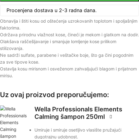
Procenjena dostava u 2-3 radna dana.
Obnavlja i štiti kosu od oštećenja uzrokovanih toplotom i spoljašnjim
faktorima.
Održava prirodnu vlažnost kose, čineći je mekom i glatkom na dodir.
Olakšava raščešljavanje i smanjuje lomljenje kose prilikom
stilizovanja.
Ne sadrži sulfate, parabene i veštačke boje, što ga čini pogodnim
za sve tipove kose.
Ostavlja kosu mirisnom i osveženom zahvaljujući blagom i prijatnom
mirisu.
Uz ovaj proizvod preporučujemo:
Wella Professionals Elements
Calming šampon 250ml
Umiruje i smiruje osetljivo vlasište pružajući
dugotrajnu udobnost.