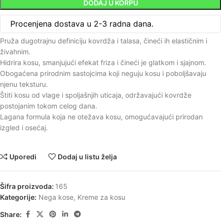
DODAJ U KORPU
Procenjena dostava u 2-3 radna dana.
Pruža dugotrajnu definiciju kovrdža i talasa, čineći ih elastičnim i
živahnim.
Hidrira kosu, smanjujući efekat friza i čineći je glatkom i sjajnom.
Obogaćena prirodnim sastojcima koji neguju kosu i poboljšavaju
njenu teksturu.
Štiti kosu od vlage i spoljašnjih uticaja, održavajući kovrdže
postojanim tokom celog dana.
Lagana formula koja ne otežava kosu, omogućavajući prirodan
izgled i osećaj.
Uporedi
Dodaj u listu želja
Šifra proizvoda:
165
Kategorije:
Nega kose
,
Kreme za kosu
Share: