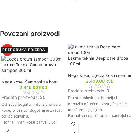
Lagana je tekstura, ne otežava
prirodnih ulja, održavajući zdravlje
kosu i omogućava lako
temena.
raščešljavanje i stilizovanje.
Ostavlja kosu sjajnom i
Bez sulfata i parabena, pogodan za
revitalizovanom, poboljšavajući
sve tipove kovrdžave kose,
njen prirodni izgled.
Povezani proizvodi
uključujući i farbanu kosu.
PREPORUKA FRIZERA
HOT
Lakme teknia Deep care drops
100ml
Lakme Teknia Cocoa brown
šampon 300ml
Nega kose
,
Ulje za kosu i serumi
2,499.00
RSD
Nega kose
,
Šamponi za kosu
2,449.00
RSD
Prodato proizvoda:
9
Prodato proizvoda:
20
Pruža dubinsku hidrataciju i
obnavlja oštećenu kosu, čineći je
Održava bogatu i intenzivnu boju
mekšom i sjajnijom.
kose, pružajući dugotrajnu zaštitu
Formulisan sa prirodnim sastojcima
od izbleđivanja.
koji pomažu u zaštiti kose od
Hidrira i hrani kosu zahvaljujući
štetnih uticaja okoline.
prirodnim sastojcima, čineći je