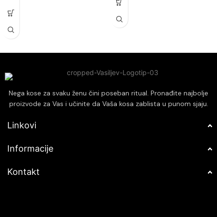
Olakšava raščešljavanje i smanjuje
mekom i sjajnom.
lomljenje kose, poboljšavajući njenu
Obogaćen kakaom, pruža dubinsku
elastičnost.
negu i revitalizaciju za zdraviji
Idealno za sve tipove kose,
izgled kose.
posebno za suvu i hemijski
Štiti kosu od štetnih spoljašnjih
tretiranu kosu koja zahteva
uticaja, smanjujući oštećenja i
dodatnu negu.
lomljenje vlasi.
Ne ostavlja masne tragove i brzo
Pogodan za sve tipove kose,
se upija, pružajući dugotrajnu
osiguravajući optimalne rezultate
zaštitu i negu.
bez obzira na teksturu.
Nega kose za svaku ženu čini poseban ritual. Pronađite najbolje
proizvode za Vas i učinite da Vaša kosa zablista u punom sjaju.
Linkovi
Informacije
Kontakt