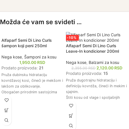
Možda će vam se svideti …
-10%
Alfaparf Semi Di Lino Curls
šampon koji peni 250ml
Alfaparf Semi Di Lino Curls
Leave-In kondicioner 200ml
Nega kose
,
Šamponi za kosu
1,950.00
RSD
Nega kose
,
Balzami za kosu
Prodato proizvoda:
21
2,120.00
RSD
2,355.00
RSD
Prodato proizvoda:
15
Pruža dubinsku hidrataciju
Pruža dugotrajnu hidrataciju i
kovrdžavoj kosi, čineći je mekšom i
definiciju kovrdža, čineći ih mekim i
lakšom za oblikovanje.
sjajnim.
Obogaćen prirodnim sastojcima
Štiti kosu od vlage i spoljašnjih
koji pomažu u definisanju i
uticaja, smanjujući friz i održavajući
naglašavanju prirodnih kovrdža.
oblik kovrdža.
Štiti kosu od vlage i smanjuje
Obogaćen prirodnim sastojcima
efekat kovrdžanja, omogućavajući
koji neguju kosu, poboljšavajući
dugotrajan stil.
njenu elastičnost i vitalnost.
Nežno čisti kosu bez uklanjanja