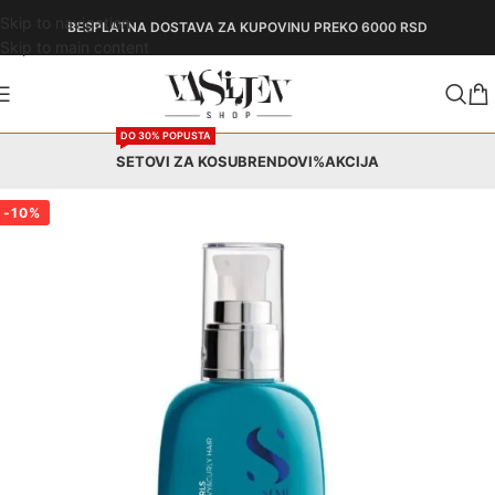
Skip to navigation
BESPLATNA DOSTAVA
ZA KUPOVINU PREKO 6000 RSD
Skip to main content
DO 30% POPUSTA
SETOVI ZA KOSU
BRENDOVI
%AKCIJA
-10%