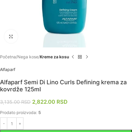
Zumiraj
Početna
Nega kose
Kreme za kosu
Alfaparf
Alfaparf Semi Di Lino Curls Defining krema za
kovrdže 125ml
2,822.00
RSD
3,135.00
RSD
Prodato proizvoda:
5