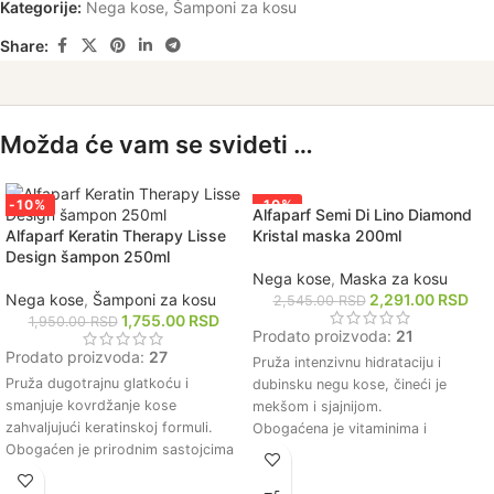
Kategorije:
Nega kose
,
Šamponi za kosu
Share:
Možda će vam se svideti …
-10%
-10%
Alfaparf Semi Di Lino Diamond
Alfaparf Keratin Therapy Lisse
Kristal maska 200ml
Design šampon 250ml
Nega kose
,
Maska za kosu
Nega kose
,
Šamponi za kosu
2,291.00
RSD
2,545.00
RSD
1,755.00
RSD
1,950.00
RSD
Prodato proizvoda:
21
Prodato proizvoda:
27
Pruža intenzivnu hidrataciju i
Pruža dugotrajnu glatkoću i
dubinsku negu kose, čineći je
smanjuje kovrdžanje kose
mekšom i sjajnijom.
zahvaljujući keratinskoj formuli.
Obogaćena je vitaminima i
Obogaćen je prirodnim sastojcima
mineralima koji jačaju strukturu
koji dubinski hrane i jačaju kosu.
kose i smanjuju lomljivost.
Bez sulfata, parabena i soli, što ga