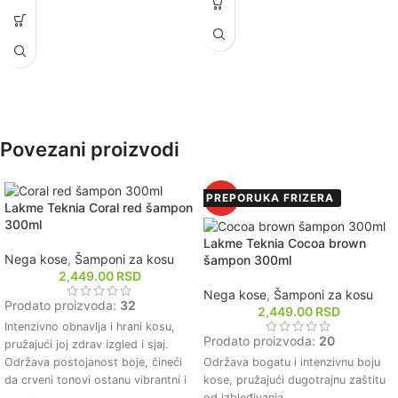
Štiti kosu od štetnih spoljašnjih
čini pogodnim za sve tipove kose,
uticaja, uključujući UV zrake i
uključujući i tretiranu kosu.
zagađenje.
Održava optimalnu hidrataciju
Održava boju kose postojanom i
kose, čineći je mekom i sjajnom.
živopisnom, produžavajući njen sjaj
Podržava rezultate keratinskog
i intenzitet.
tretmana, produžavajući efekat
Olakšava raščešljavanje i
ravne i svilenkaste kose.
stilizovanje kose, smanjujući friz i
čineći kosu upravljivijom.
Povezani proizvodi
PREPORUKA FRIZERA
HOT
Lakme Teknia Coral red šampon
300ml
Lakme Teknia Cocoa brown
Nega kose
,
Šamponi za kosu
šampon 300ml
2,449.00
RSD
Nega kose
,
Šamponi za kosu
Prodato proizvoda:
32
2,449.00
RSD
Intenzivno obnavlja i hrani kosu,
Prodato proizvoda:
20
pružajući joj zdrav izgled i sjaj.
Održava postojanost boje, čineći
Održava bogatu i intenzivnu boju
da crveni tonovi ostanu vibrantni i
kose, pružajući dugotrajnu zaštitu
dugotrajni.
od izbleđivanja.