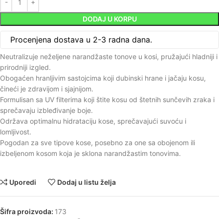
DODAJ U KORPU
Procenjena dostava u 2-3 radna dana.
Neutralizuje neželjene narandžaste tonove u kosi, pružajući hladniji i
prirodniji izgled.
Obogaćen hranljivim sastojcima koji dubinski hrane i jačaju kosu,
čineći je zdravijom i sjajnijom.
Formulisan sa UV filterima koji štite kosu od štetnih sunčevih zraka i
sprečavaju izbleđivanje boje.
Održava optimalnu hidrataciju kose, sprečavajući suvoću i
lomljivost.
Pogodan za sve tipove kose, posebno za one sa obojenom ili
izbeljenom kosom koja je sklona narandžastim tonovima.
Uporedi
Dodaj u listu želja
Šifra proizvoda:
173