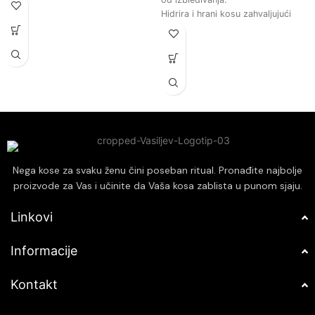
Formulisan sa prirodnim sastojcima
Hidrira i hrani kosu zahvaljujući
koji štite kosu od oštećenja i
prirodnim sastojcima, čineći je
isušivanja.
mekom i sjajnom.
Dubinski čisti kosu i vlasište,
Obogaćen kakaom, pruža dubinsku
uklanjajući nečistoće bez ispiranja
negu i revitalizaciju za zdraviji
boje.
izgled kose.
Ostavlja kosu mekom, glatkom i
Štiti kosu od štetnih spoljašnjih
lakom za oblikovanje, bez
uticaja, smanjujući oštećenja i
otežavanja.
lomljenje vlasi.
Pogodan za sve tipove kose,
osiguravajući optimalne rezultate
bez obzira na teksturu.
Nega kose za svaku ženu čini poseban ritual. Pronađite najbolje
proizvode za Vas i učinite da Vaša kosa zablista u punom sjaju.
Linkovi
Informacije
Kontakt