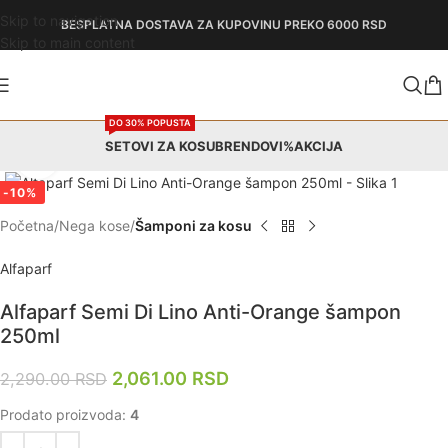
Skip to navigation
BESPLATNA DOSTAVA
ZA KUPOVINU PREKO 6000 RSD
Skip to main content
DO 30% POPUSTA
SETOVI ZA KOSU
BRENDOVI
%AKCIJA
Zumiraj
-10%
Početna
Nega kose
Šamponi za kosu
Alfaparf
Alfaparf Semi Di Lino Anti-Orange šampon
250ml
2,061.00
RSD
2,290.00
RSD
Prodato proizvoda:
4