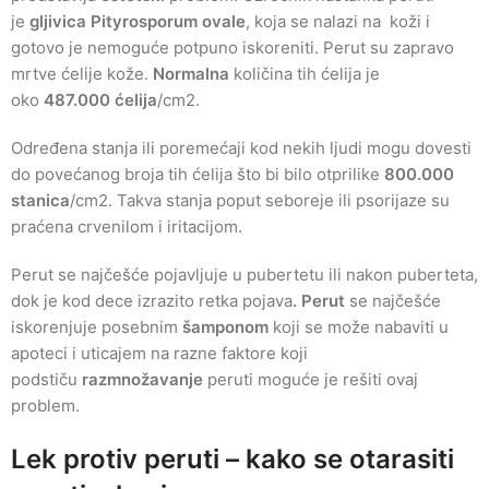
je
gljivica Pityrosporum ovale
, koja se nalazi na koži i
gotovo je nemoguće potpuno iskoreniti. Perut su zapravo
mrtve ćelije kože.
Normalna
količina tih ćelija je
oko
487.000 ćelija
/cm2.
Određena stanja ili poremećaji kod nekih ljudi mogu dovesti
do povećanog broja tih ćelija što bi bilo otprilike
800.000
stanica
/cm2. Takva stanja poput seboreje ili psorijaze su
praćena crvenilom i iritacijom.
Perut se najčešće pojavljuje u pubertetu ili nakon puberteta,
dok je kod dece izrazito retka pojava
.
Perut
se najčešće
iskorenjuje posebnim
šamponom
koji se može nabaviti u
apoteci i uticajem na razne faktore koji
podstiču
razmnožavanje
peruti moguće je rešiti ovaj
problem.
Lek protiv peruti – kako se otarasiti