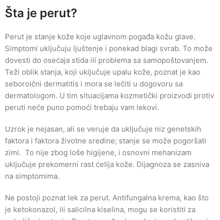
Šta je perut?
Perut je stanje kože koje uglavnom pogađa kožu glave.
Simptomi uključuju ljuštenje i ponekad blagi svrab. To može
dovesti do osećaja stida ili problema sa samopoštovanjem.
Teži oblik stanja, koji uključuje upalu kože, poznat je kao
seboroični dermatitis i mora se lečiti u dogovoru sa
dermatologom. U tim situacijama kozmetički proizvodi protiv
peruti neće puno pomoći trebaju vam lekovi.
Uzrok je nejasan, ali se veruje da uključuje niz genetskih
faktora i faktora životne sredine; stanje se može pogoršati
zimi. To nije zbog loše higijene, i osnovni mehanizam
uključuje prekomerni rast ćelija kože. Dijagnoza se zasniva
na simptomima.
Ne postoji poznat lek za perut. Antifungalna krema, kao što
je ketokonazol, ili salicilna kiselina, mogu se koristiti za