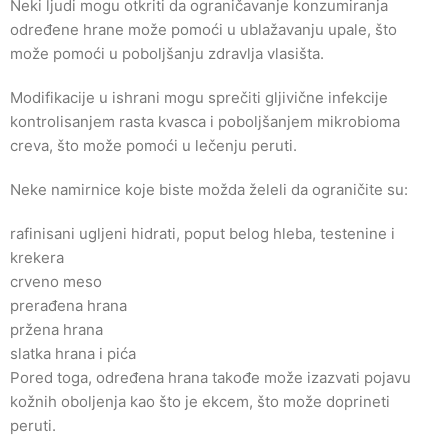
Neki ljudi mogu otkriti da ograničavanje konzumiranja
određene hrane može pomoći u ublažavanju upale, što
može pomoći u poboljšanju zdravlja vlasišta.
Modifikacije u ishrani mogu sprečiti gljivične infekcije
kontrolisanjem rasta kvasca i poboljšanjem mikrobioma
creva, što može pomoći u lečenju peruti.
Neke namirnice koje biste možda želeli da ograničite su:
rafinisani ugljeni hidrati, poput belog hleba, testenine i
krekera
crveno meso
prerađena hrana
pržena hrana
slatka hrana i pića
Pored toga, određena hrana takođe može izazvati pojavu
kožnih oboljenja kao što je ekcem, što može doprineti
peruti.