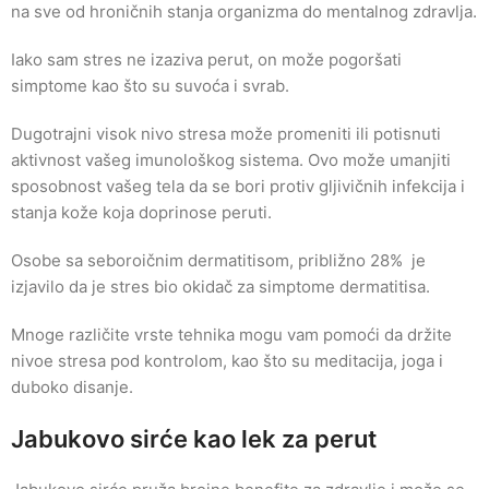
na sve od hroničnih stanja organizma do mentalnog zdravlja.
Iako sam stres ne izaziva perut, on može pogoršati
simptome kao što su suvoća i svrab.
Dugotrajni visok nivo stresa može promeniti ili potisnuti
aktivnost vašeg imunološkog sistema. Ovo može umanjiti
sposobnost vašeg tela da se bori protiv gljivičnih infekcija i
stanja kože koja doprinose peruti.
Osobe sa seboroičnim dermatitisom, približno 28% je
izjavilo da je stres bio okidač za simptome dermatitisa.
Mnoge različite vrste tehnika mogu vam pomoći da držite
nivoe stresa pod kontrolom, kao što su meditacija, joga i
duboko disanje.
Jabukovo sirće kao lek za perut