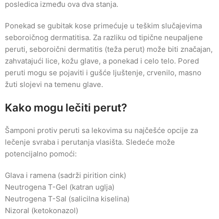
posledica između ova dva stanja.
Ponekad se gubitak kose primećuje u teškim slučajevima
seboroičnog dermatitisa. Za razliku od tipične neupaljene
peruti, seboroični dermatitis (teža perut) može biti značajan,
zahvatajući lice, kožu glave, a ponekad i celo telo. Pored
peruti mogu se pojaviti i gušće ljuštenje, crvenilo, masno
žuti slojevi na temenu glave.
Kako mogu lečiti perut?
Šamponi protiv peruti sa lekovima su najčešće opcije za
lečenje svraba i perutanja vlasišta. Sledeće može
potencijalno pomoći:
Glava i ramena (sadrži pirition cink)
Neutrogena T-Gel (katran uglja)
Neutrogena T-Sal (salicilna kiselina)
Nizoral (ketokonazol)