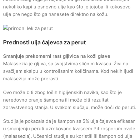
nekoliko kapi u osnovno ulje kao što je jojoba ili kokosovo
ulje pre nego što ga nanesete direktno na kožu.
Prednosti ulja čajevca za perut
Smanjuje prekomerni rast gljivica na koži glave
Malassezia je gljiva, sa svojstvima sličnim kvascu. Živi na
svačijem skalpu u kontrolisanim količinama. Kod nekih ljudi
malasezija može prerasti.
Ovo može biti zbog loših higijenskih navika, kao što je
neredovno pranje šampona ili može biti rezultat
zdravstvenog stanja. U svakom slučaju, može doći do peruti.
Studija je pokazala da je šampon sa 5% ulja čajevca efikasan
u smanjenju peruti uzrokovane kvascem Pitirosporum ovale
(malassezia). Učesnici studije su koristili ili šampon od ulja