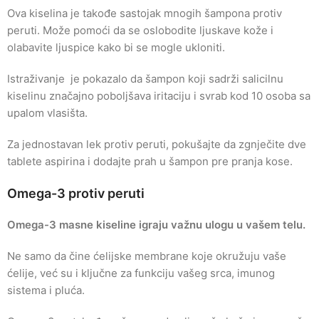
Ova kiselina je takođe sastojak mnogih šampona protiv
peruti. Može pomoći da se oslobodite ljuskave kože i
olabavite ljuspice kako bi se mogle ukloniti.
Istraživanje je pokazalo da šampon koji sadrži salicilnu
kiselinu značajno poboljšava iritaciju i svrab kod 10 osoba sa
upalom vlasišta.
Za jednostavan lek protiv peruti, pokušajte da zgnječite dve
tablete aspirina i dodajte prah u šampon pre pranja kose.
Omega-3 protiv peruti
Omega-3 masne kiseline igraju važnu ulogu u vašem telu.
Ne samo da čine ćelijske membrane koje okružuju vaše
ćelije, već su i ključne za funkciju vašeg srca, imunog
sistema i pluća.