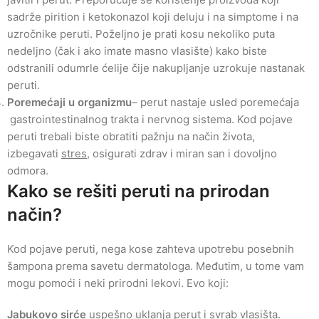
sadrže pirition i ketokonazol koji deluju i na simptome i na
uzročnike peruti. Poželjno je prati kosu nekoliko puta
nedeljno (čak i ako imate masno vlasište) kako biste
odstranili odumrle ćelije čije nakupljanje uzrokuje nastanak
peruti.
Poremećaji u organizmu
– perut nastaje usled poremećaja
gastrointestinalnog trakta i nervnog sistema. Kod pojave
peruti trebali biste obratiti pažnju na način života,
izbegavati
stres
, osigurati zdrav i miran san i dovoljno
odmora.
Kako se rešiti peruti na prirodan
način?
Kod pojave peruti, nega kose zahteva upotrebu posebnih
šampona prema savetu dermatologa. Međutim, u tome vam
mogu pomoći i neki prirodni lekovi. Evo koji:
Jabukovo sirće
uspešno uklanja perut i svrab vlasišta.