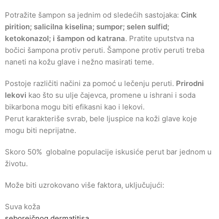
Potražite šampon sa jednim od sledećih sastojaka:
Cink
pirition; salicilna kiselina; sumpor; selen sulfid;
ketokonazol; i šampon od katrana
. Pratite uputstva na
bočici šampona protiv peruti. Šampone protiv peruti treba
naneti na kožu glave i nežno masirati teme.
Postoje različiti načini za pomoć u lečenju peruti.
Prirodni
lekovi
kao što su ulje čajevca, promene u ishrani i soda
bikarbona mogu biti efikasni kao i lekovi.
Perut karakteriše svrab, bele ljuspice na koži glave koje
mogu biti neprijatne.
Skoro 50% globalne populacije iskusiće perut bar jednom u
životu.
Može biti uzrokovano više faktora, uključujući:
Suva koža
seboreičnog dermatitisa