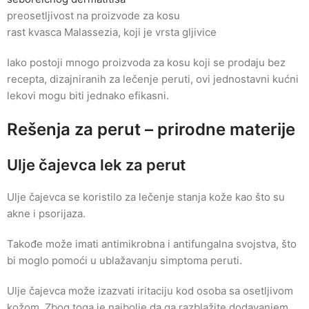
preosetljivost na proizvode za kosu
rast kvasca Malassezia, koji je vrsta gljivice
Iako postoji mnogo proizvoda za kosu koji se prodaju bez
recepta, dizajniranih za lečenje peruti, ovi jednostavni kućni
lekovi mogu biti jednako efikasni.
Rešenja za perut – prirodne materije
Ulje čajevca lek za perut
Ulje čajevca se koristilo za lečenje stanja kože kao što su
akne i psorijaza.
Takođe može imati antimikrobna i antifungalna svojstva, što
bi moglo pomoći u ublažavanju simptoma peruti.
Ulje čajevca može izazvati iritaciju kod osoba sa osetljivom
kožom. Zbog toga je najbolje da ga razblažite dodavanjem