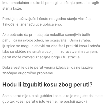
imunomodulatore kako bi pomogli u lečenju peruti i drugih
stanja kože.
Perut je otežavajuće i često neugodno stanje vlasišta.
Takođe je iznenađujuće uobičajeno.
Ako počnete da primećujete nekoliko sumnjivih belih
pahuljica na svojoj odeći, ne očajavajte! Osim svraba,
ljuspice se mogu olabaviti sa vlasišta i prekriti kosu i odeću.
Iako se obično ne smatra ozbiljnim zdravstvenim stanjem,
perut može izazvati značajne brige i frustracije.
Dobra vest je da je perut veoma izlečiva i da ne izaziva
značajne dugoročne probleme.
Hoću li izgubiti kosu zbog peruti?
Sama perut nije uzrok gubitka kose. Iako je moguće da imate
gubitak kose i perut u isto vreme, ne postoji uzrok i