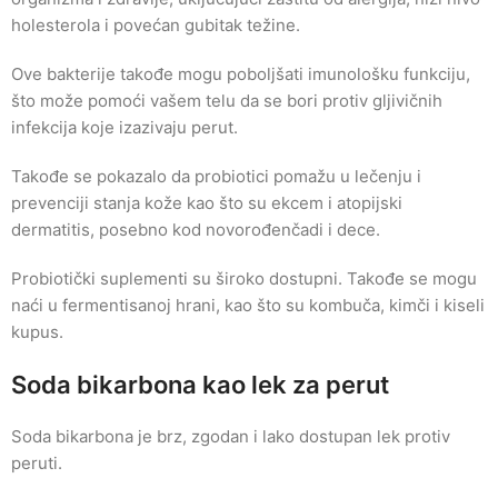
holesterola i povećan gubitak težine.
Ove bakterije takođe mogu poboljšati imunološku funkciju,
što može pomoći vašem telu da se bori protiv gljivičnih
infekcija koje izazivaju perut.
Takođe se pokazalo da probiotici pomažu u lečenju i
prevenciji stanja kože kao što su ekcem i atopijski
dermatitis, posebno kod novorođenčadi i dece.
Probiotički suplementi su široko dostupni. Takođe se mogu
naći u fermentisanoj hrani, kao što su kombuča, kimči i kiseli
kupus.
Soda bikarbona kao lek za perut
Soda bikarbona je brz, zgodan i lako dostupan lek protiv
peruti.