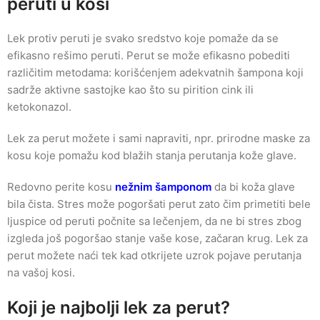
peruti u kosi
Lek protiv peruti je svako sredstvo koje pomaže da se
efikasno rešimo peruti. Perut se može efikasno pobediti
različitim metodama: korišćenjem adekvatnih šampona koji
sadrže aktivne sastojke kao što su pirition cink ili
ketokonazol.
Lek za perut možete i sami napraviti, npr. prirodne maske za
kosu koje pomažu kod blažih stanja perutanja kože glave.
Redovno perite kosu
nežnim šamponom
da bi koža glave
bila čista. Stres može pogoršati perut zato čim primetiti bele
ljuspice od peruti počnite sa lečenjem, da ne bi stres zbog
izgleda još pogoršao stanje vaše kose, začaran krug. Lek za
perut možete naći tek kad otkrijete uzrok pojave perutanja
na vašoj kosi.
Koji je najbolji lek za perut?