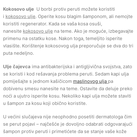
Kokosovo ulje
U borbi protiv peruti možete koristiti
i
kokosovo ulje
. Operite kosu blagim šamponom, ali nemojte
koristiti regenerator. Kada se vaša kosa osuši,
nanesite
kokosovo ulje
na teme. Ako je moguće, izbegavajte
primenu na ostatku kose. Nakon toga, temeljito isperite
vlasište. Korištenje kokosovog ulja preporučuje se dva do tri
puta nedeljno.
Ulje čajevca
ima antibakterijska i antigljivična svojstva, zato
se koristi i kod rešavanja problema peruti. Sedam kapi ulja
pomiješajte s jednom kašičicom
maslinovog ulja
pa
dobivenu smesu nanesite na teme. Ostavite da deluje
preko
noći a ujutro isperite kosu. Nekoliko kapi ulja možete staviti
u šampon za kosu koji obično koristite.
U većini slučajeva nije neophodno posetiti dermatologa čim
se perut pojavi – najčešće je dovoljno odabrati odgovarajući
šampon protiv peruti i primetićete da se stanje vaše kože