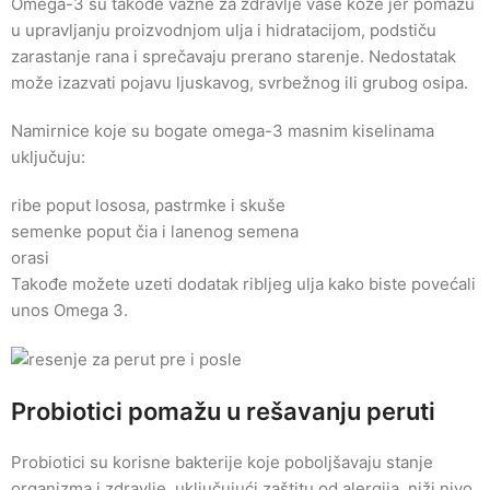
Omega-3 su takođe važne za zdravlje vaše kože jer pomažu
u upravljanju proizvodnjom ulja i hidratacijom, podstiču
zarastanje rana i sprečavaju prerano starenje. Nedostatak
može izazvati pojavu ljuskavog, svrbežnog ili grubog osipa.
Namirnice koje su bogate omega-3 masnim kiselinama
uključuju:
ribe poput lososa, pastrmke i skuše
semenke poput čia i lanenog semena
orasi
Takođe možete uzeti dodatak ribljeg ulja kako biste povećali
unos Omega 3.
Probiotici pomažu u rešavanju peruti
Probiotici su korisne bakterije koje poboljšavaju stanje
organizma i zdravlje, uključujući zaštitu od alergija, niži nivo