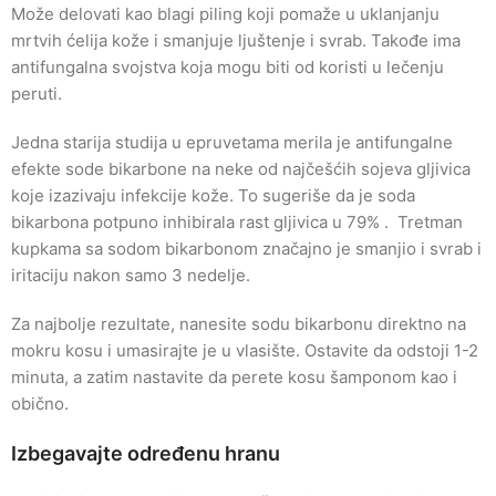
Može delovati kao blagi piling koji pomaže u uklanjanju
mrtvih ćelija kože i smanjuje ljuštenje i svrab. Takođe ima
antifungalna svojstva koja mogu biti od koristi u lečenju
peruti.
Jedna starija studija u epruvetama merila je antifungalne
efekte sode bikarbone na neke od najčešćih sojeva gljivica
koje izazivaju infekcije kože. To sugeriše da je soda
bikarbona potpuno inhibirala rast gljivica u 79% . Tretman
kupkama sa sodom bikarbonom značajno je smanjio i svrab i
iritaciju nakon samo 3 nedelje.
Za najbolje rezultate, nanesite sodu bikarbonu direktno na
mokru kosu i umasirajte je u vlasište. Ostavite da odstoji 1-2
minuta, a zatim nastavite da perete kosu šamponom kao i
obično.
Izbegavajte određenu hranu