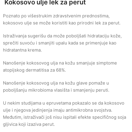
Kokosovo ulje lek za perut
Poznato po višestrukim zdravstvenim prednostima,
kokosovo ulje se može koristiti kao prirodni lek za perut.
Istraživanja sugerišu da može poboljšati hidrataciju kože,
sprečiti suvoću i smanjiti upalu kada se primenjuje kao
hidratantna krema.
Nanošenje kokosovog ulja na kožu smanjuje simptome
atopijskog dermatitisa za 68%.
Nanošenje kokosovog ulja na kožu glave pomaže u
poboljšanju mikrobioma vlasišta i smanjenju peruti.
U nekim studijama u epruvetama pokazalo se da kokosovo
ulje i njegova jedinjenja imaju antimikrobna svojstva.
Međutim, istraživači još nisu ispitali efekte specifičnog soja
gljivica koji izaziva perut.