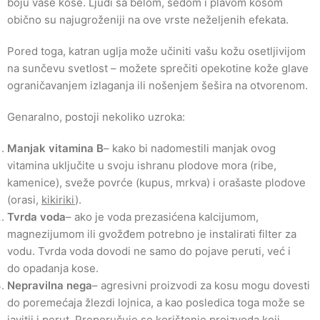
boju vaše kose. Ljudi sa belom, sedom i plavom kosom
obično su najugroženiji na ove vrste neželjenih efekata.
Pored toga, katran uglja može učiniti vašu kožu osetljivijom
na sunčevu svetlost – možete sprečiti opekotine kože glave
ograničavanjem izlaganja ili nošenjem šešira na otvorenom.
Genaralno, postoji nekoliko uzroka:
Manjak vitamina B
– kako bi nadomestili manjak ovog
vitamina uključite u svoju ishranu plodove mora (ribe,
kamenice), sveže povrće (kupus, mrkva) i orašaste plodove
(orasi,
kikiriki
).
Tvrda voda
– ako je voda prezasićena kalcijumom,
magnezijumom ili gvožđem potrebno je instalirati filter za
vodu. Tvrda voda dovodi ne samo do pojave peruti, već i
do opadanja kose.
Nepravilna nega
– agresivni proizvodi za kosu mogu dovesti
do poremećaja žlezdi lojnica, a kao posledica toga može se
javitii i perut. Preporučuje se korištenje proizvoda koji