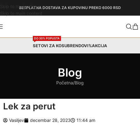
Skip to navigation
BESPLATNA DOSTAVA
ZA KUPOVINU PREKO 6000 RSD
Skip to main content
DO 30% POPUSTA
SETOVI ZA KOSU
BRENDOVI
%AKCIJA
Blog
Početna
Blog
Lek za perut
Vasiljev
decembar 28, 2023
11:44 am