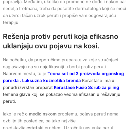
popravlja. Međutim, ukoliko do promene ne dođe i nakon par
nedelja tretmana, treba da posetite dermatologa koji će moći
da utvrdi tačan uzrok peruti i propiše vam odgovarajuću
terapiju.
Rešenja protiv peruti koja efikasno
uklanjaju ovu pojavu na kosi.
Na početku, da preporučimo preparate za koje stručnjaci
naglašavaju da su najefikasniji u borbi protiv peruti.
Naprvom mestu, tu je
Tecna set od 3 proizvoda organskog
porekla . Luksuzna kozmetika brenda
Kerastase ima u
ponudi izvrstan preparat
Kerastase Fusio Scrub za piling
temena glave koji se pokazao veoma efikasan u rešavanju
peruti.
Iako je reč o
medicinskom
problemu, pojava peruti nema
ozbiljnijih posledica, pa tako najviše
predstavlja
estetski
problem. Uzročnik nastanka peruti