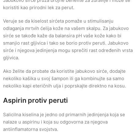
Jabukovo sirće pruža brojne benefite za zdravlje i može se
koristiti kao prirodni lek za perut.
Veruje se da kiselost sirćeta pomaže u stimulisanju
odlaganja mrtvih ćelija kože na vašem skalpu. Za jabukovo
sirće se takođe kaže da balansira pH vaše kože kako bi
smanjio rast gljivica i tako se borio protiv peruti. Jabukovo
sirće i njegova jedinjenja mogu sprečiti rast određenih vrsta
gljivica.
Ako želite da probate da koristite jabukovo sirće, dodajte
nekoliko kašika u svoj šampon ili ga kombinujte sa samo
nekoliko kapi eteričnih ulja i poprskajte direktno na kosu.
Aspirin protiv peruti
Salicilna kiselina je jedno od primarnih jedinjenja koja se
nalaze u aspirinu i koja su odgovorna za njegova
antiinflamatorna svojstva.