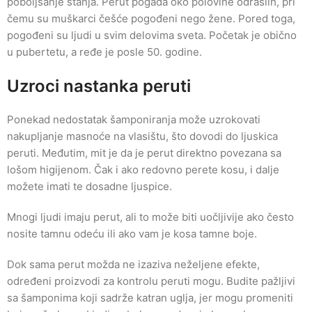
poboljšanje stanja. Perut pogađa oko polovine odraslih, pri
čemu su muškarci češće pogođeni nego žene. Pored toga,
pogođeni su ljudi u svim delovima sveta. Početak je obično
u pubertetu, a ređe je posle 50. godine.
Uzroci nastanka peruti
Ponekad nedostatak šamponiranja može uzrokovati
nakupljanje masnoće na vlasištu, što dovodi do ljuskica
peruti. Međutim, mit je da je perut direktno povezana sa
lošom higijenom. Čak i ako redovno perete kosu, i dalje
možete imati te dosadne ljuspice.
Mnogi ljudi imaju perut, ali to može biti uočljivije ako često
nosite tamnu odeću ili ako vam je kosa tamne boje.
Dok sama perut možda ne izaziva neželjene efekte,
određeni proizvodi za kontrolu peruti mogu. Budite pažljivi
sa šamponima koji sadrže katran uglja, jer mogu promeniti