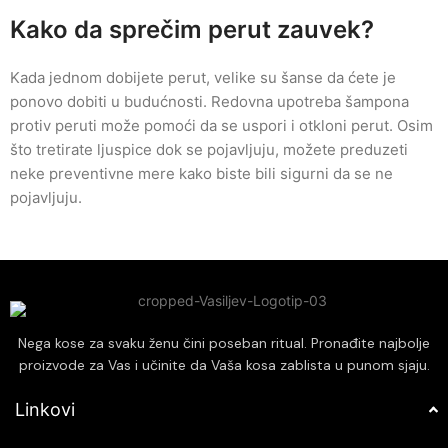
Kako da sprečim perut zauvek?
Kada jednom dobijete perut, velike su šanse da ćete je
ponovo dobiti u budućnosti. Redovna upotreba šampona
protiv peruti može pomoći da se uspori i otkloni perut. Osim
što tretirate ljuspice dok se pojavljuju, možete preduzeti
neke preventivne mere kako biste bili sigurni da se ne
pojavljuju.
Nega kose za svaku ženu čini poseban ritual. Pronađite najbolje
proizvode za Vas i učinite da Vaša kosa zablista u punom sjaju.
Linkovi