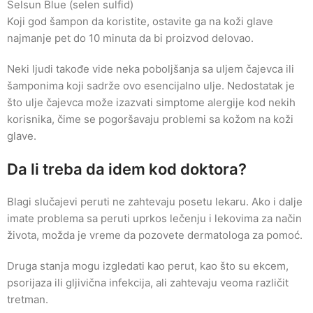
Selsun Blue (selen sulfid)
Koji god šampon da koristite, ostavite ga na koži glave
najmanje pet do 10 minuta da bi proizvod delovao.
Neki ljudi takođe vide neka poboljšanja sa uljem čajevca ili
šamponima koji sadrže ovo esencijalno ulje. Nedostatak je
što ulje čajevca može izazvati simptome alergije kod nekih
korisnika, čime se pogoršavaju problemi sa kožom na koži
glave.
Da li treba da idem kod doktora?
Blagi slučajevi peruti ne zahtevaju posetu lekaru. Ako i dalje
imate problema sa peruti uprkos lečenju i lekovima za način
života, možda je vreme da pozovete dermatologa za pomoć.
Druga stanja mogu izgledati kao perut, kao što su ekcem,
psorijaza ili gljivična infekcija, ali zahtevaju veoma različit
tretman.