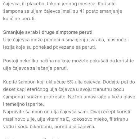
čajevca, ili placebo, tokom jednog meseca. Korisnici
šampona sa uljem čajevca imali su 41 posto smanjenje
količine peruti.
Smanjuje svrab i druge simptome peruti
Ulje čajevca može pomoći u smanjenju svraba, masnoće i
lezija koje su ponekad povezane sa peruti.
Postoji nekoliko načina na koje možete pokušati da koristite
ulje čajevca za lečenje peruti.
Kupite šampon koji uključuje 5% ulja čajevca. Dodajte pet do
deset kapi eteričnog ulja čajevca u svoju trenutnu bocu
šampona i snažno protresite. Nežno umasirajte u kožu glave
i temeljno isperite.
Napravite šampon od ulja čajevca sami. Ovaj recept koristi
maslinovo ulje, ulje vitamina E, kokosovo mleko, filtriranu
vodu i sodu bikarbonu, pored ulja čajevca.